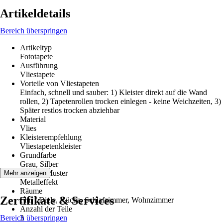
Artikeldetails
Bereich überspringen
Artikeltyp
Fototapete
Ausführung
Vliestapete
Vorteile von Vliestapeten
Einfach, schnell und sauber: 1) Kleister direkt auf die Wand
rollen, 2) Tapetenrollen trocken einlegen - keine Weichzeiten, 3)
Später restlos trocken abziehbar
Material
Vlies
Kleisterempfehlung
Vliestapetenkleister
Grundfarbe
Grau, Silber
Dekor / Muster
Mehr anzeigen
Metalleffekt
Räume
Zertifikate & Services
Flur / Diele, Küche, Schlafzimmer, Wohnzimmer
Anzahl der Teile
Bereich überspringen
3