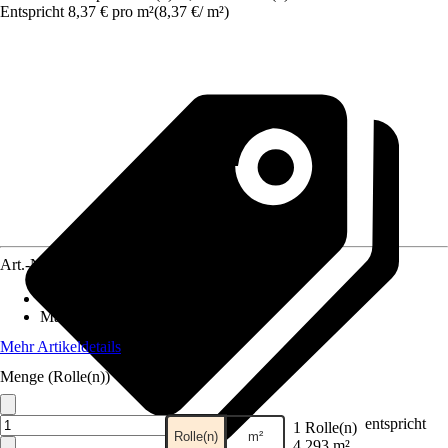
Entspricht 8,37 € pro m²
(
8,37 €
/
m²
)
Art.-Nr.
10458976
Anzahl der Teile
:
3
Maße (BxH)
:
159 x 270 cm
Mehr Artikeldetails
Menge (Rolle(n))
entspricht
1 Rolle(n)
Rolle(n)
m²
4,293 m²