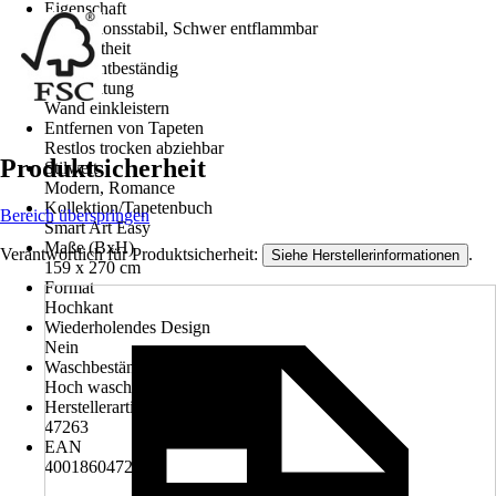
Eigenschaft
Dimensionsstabil, Schwer entflammbar
Farbechtheit
Gut Lichtbeständig
Verarbeitung
Wand einkleistern
Entfernen von Tapeten
Restlos trocken abziehbar
Produktsicherheit
Stilwelt
Modern, Romance
Kollektion/Tapetenbuch
Bereich überspringen
Smart Art Easy
Maße (BxH)
Verantwortlich für Produktsicherheit:
.
Siehe Herstellerinformationen
159 x 270 cm
Format
Hochkant
Wiederholendes Design
Nein
Waschbeständigkeit
Hoch waschbeständig
Herstellerartikelnummer
47263
EAN
4001860472637