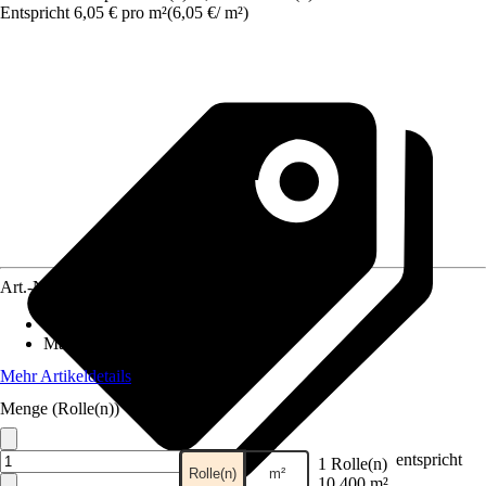
Entspricht 6,05 € pro m²
(
6,05 €
/
m²
)
Art.-Nr.
10496923
Anzahl der Teile
:
7
Maße (BxH)
:
371 x 280 cm
Mehr Artikeldetails
Menge (Rolle(n))
entspricht
1 Rolle(n)
Rolle(n)
m²
10,400 m²