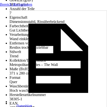
Gewicht (g/m²)
Bereich überspringen
281,15 g/m²
Anzahl der Teile
7
Eigenschaft
Dimensionsstabil, Rissüberbrückend
Farbechtheit
Gut Lichtbeständig
Verarbeitung
Wand einkleistern
Entfernen von Tapeten
Restlos trocken abziehbar
Stilwelt
Trend
Kollektion/Tapetenbuch
Metropolitan Stories – The Wall
Maße (BxH)
371 x 280 cm
Format
Quer
Waschbeständigkeit
Hoch waschbeständig
Herstellerartikelnummer
38305-1
EAN
Datenblatt