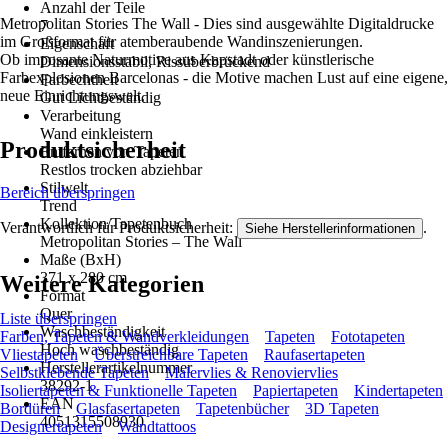
Anzahl der Teile
Metropolitan Stories The Wall - Dies sind ausgewählte Digitaldrucke
7
im Großformat für atemberaubende Wandinszenierungen.
Eigenschaft
Ob imposante Naturmotive aus Kapstadt oder künstlerische
Dimensionsstabil, Rissüberbrückend
Farbexplosionen Barcelonas - die Motive machen Lust auf eine eigene,
Farbechtheit
neue Einrichtungswelt.
Gut Lichtbeständig
Verarbeitung
Wand einkleistern
Produktsicherheit
Entfernen von Tapeten
Restlos trocken abziehbar
Stilwelt
Bereich überspringen
Trend
Kollektion/Tapetenbuch
Verantwortlich für Produktsicherheit:
.
Siehe Herstellerinformationen
Metropolitan Stories – The Wall
Maße (BxH)
371 x 280 cm
Weitere Kategorien
Format
Quer
Liste überspringen
Waschbeständigkeit
Farben, Tapeten & Wandverkleidungen
Tapeten
Fototapeten
Hoch waschbeständig
Vliestapeten
Überstreichbare Tapeten
Raufasertapeten
Herstellerartikelnummer
Selbstklebende Tapeten
Malervlies & Renoviervlies
38292-1
Isoliertapeten & Funktionelle Tapeten
Papiertapeten
Kindertapeten
EAN
Bordüren
Glasfasertapeten
Tapetenbücher
3D Tapeten
4051315508930
Designertapeten
Wandtattoos