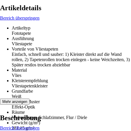
Artikeldetails
Bereich überspringen
Artikeltyp
Fototapete
Ausführung
Vliestapete
Vorteile von Vliestapeten
Einfach, schnell und sauber: 1) Kleister direkt auf die Wand
rollen, 2) Tapetenrollen trocken einlegen - keine Weichzeiten, 3)
Später restlos trocken abziehbar
Material
Vlies
Kleisterempfehlung
Vliestapetenkleister
Grundfarbe
Weiß
Dekor / Muster
Mehr anzeigen
Effekt-Optik
Räume
Beschreibung
Wohnzimmer, Schlafzimmer, Flur / Diele
Gewicht (g/m²)
Bereich überspringen
281,15 g/m²