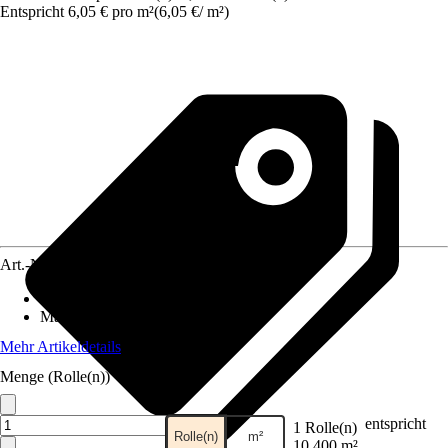
Entspricht 6,05 € pro m²
(
6,05 €
/
m²
)
Art.-Nr.
10496912
Anzahl der Teile
:
7
Maße (BxH)
:
371 x 280 cm
Mehr Artikeldetails
Menge (Rolle(n))
entspricht
1 Rolle(n)
Rolle(n)
m²
10,400 m²