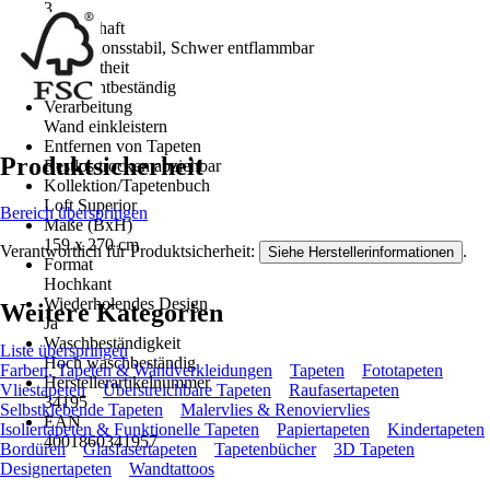
3
Eigenschaft
Dimensionsstabil, Schwer entflammbar
Farbechtheit
Gut Lichtbeständig
Verarbeitung
Wand einkleistern
Entfernen von Tapeten
Produktsicherheit
Restlos trocken abziehbar
Kollektion/Tapetenbuch
Loft Superior
Bereich überspringen
Maße (BxH)
159 x 270 cm
Verantwortlich für Produktsicherheit:
.
Siehe Herstellerinformationen
Format
Hochkant
Wiederholendes Design
Weitere Kategorien
Ja
Waschbeständigkeit
Liste überspringen
Hoch waschbeständig
Farben, Tapeten & Wandverkleidungen
Tapeten
Fototapeten
Herstellerartikelnummer
Vliestapeten
Überstreichbare Tapeten
Raufasertapeten
34195
Selbstklebende Tapeten
Malervlies & Renoviervlies
EAN
Isoliertapeten & Funktionelle Tapeten
Papiertapeten
Kindertapeten
4001860341957
Bordüren
Glasfasertapeten
Tapetenbücher
3D Tapeten
Designertapeten
Wandtattoos