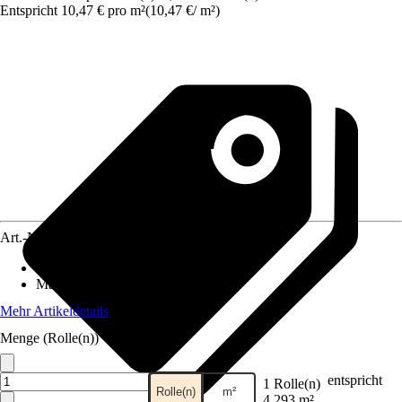
Entspricht 10,47 € pro m²
(
10,47 €
/
m²
)
Art.-Nr.
12407055
Anzahl der Teile
:
3
Maße (BxH)
:
159 x 270 cm
Mehr Artikeldetails
Menge (Rolle(n))
entspricht
1 Rolle(n)
Rolle(n)
m²
4,293 m²