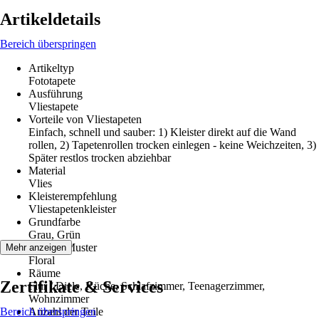
Artikeldetails
Bereich überspringen
Artikeltyp
Fototapete
Ausführung
Vliestapete
Vorteile von Vliestapeten
Einfach, schnell und sauber: 1) Kleister direkt auf die Wand
rollen, 2) Tapetenrollen trocken einlegen - keine Weichzeiten, 3)
Später restlos trocken abziehbar
Material
Vlies
Kleisterempfehlung
Vliestapetenkleister
Grundfarbe
Grau, Grün
Dekor / Muster
Mehr anzeigen
Floral
Räume
Zertifikate & Services
Flur / Diele, Küche, Schlafzimmer, Teenagerzimmer,
Wohnzimmer
Bereich überspringen
Anzahl der Teile