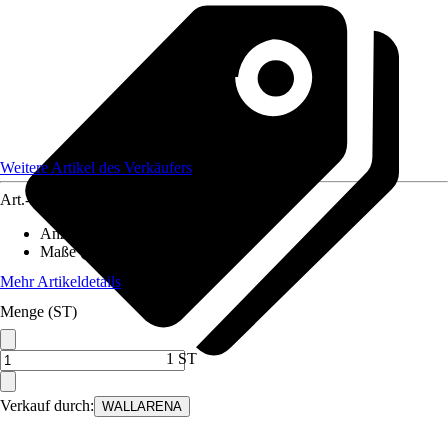
Weitere Artikel des Verkäufers
Art.-Nr.
12582326
Anzahl der Teile
:
5
Maße (BxH)
:
250x175 cm
Mehr Artikeldetails
Menge (ST)
1 ST
Verkauf durch:
WALLARENA