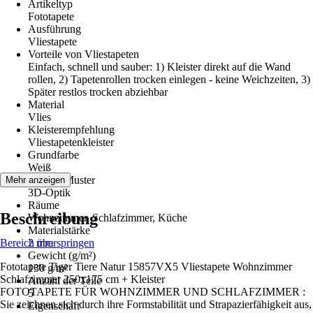
Artikeltyp
Fototapete
Ausführung
Vliestapete
Vorteile von Vliestapeten
Einfach, schnell und sauber: 1) Kleister direkt auf die Wand
rollen, 2) Tapetenrollen trocken einlegen - keine Weichzeiten, 3)
Später restlos trocken abziehbar
Material
Vlies
Kleisterempfehlung
Vliestapetenkleister
Grundfarbe
Weiß
Dekor / Muster
Mehr anzeigen
3D-Optik
Räume
Beschreibung
Wohnzimmer, Schlafzimmer, Küche
Materialstärke
Bereich überspringen
2 mm
Gewicht (g/m²)
Fototapete Tiger Tiere Natur 15857VX5 Vliestapete Wohnzimmer
130 g/m²
Schlafzimmer 250x175 cm + Kleister
Anzahl der Teile
FOTOTAPETE FÜR WOHNZIMMER UND SCHLAFZIMMER :
5
Sie zeichnen sich durch ihre Formstabilität und Strapazierfähigkeit aus,
Eigenschaft