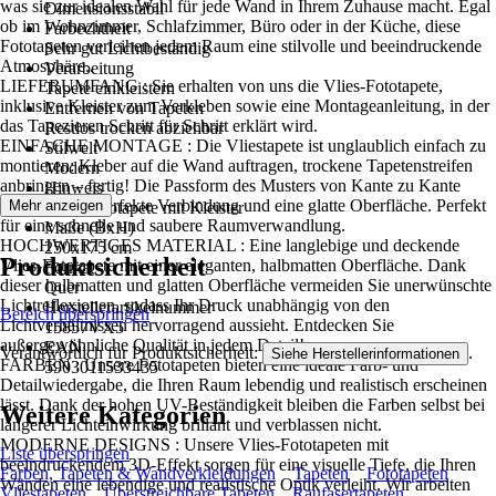
was sie zur idealen Wahl für jede Wand in Ihrem Zuhause macht. Egal
Dimensionsstabil
ob im Wohnzimmer, Schlafzimmer, Büro oder in der Küche, diese
Farbechtheit
Fototapeten verleihen jedem Raum eine stilvolle und beeindruckende
Sehr gut Lichtbeständig
Atmosphäre..
Verarbeitung
LIEFERUMFANG : Sie erhalten von uns die Vlies-Fototapete,
Tapete einkleistern
inklusive Kleister zum Verkleben sowie eine Montageanleitung, in der
Entfernen von Tapeten
das Tapezieren Schritt für Schritt erklärt wird.
Restlos trocken abziehbar
EINFACHE MONTAGE : Die Vliestapete ist unglaublich einfach zu
Stilwelt
montieren: Kleber auf die Wand auftragen, trockene Tapetenstreifen
Modern
anbringen – fertig! Die Passform des Musters von Kante zu Kante
Hinweis
sorgt für eine perfekte Verbindung und eine glatte Oberfläche. Perfekt
Mehr anzeigen
Vlies Fototapete mit Kleister
für eine schnelle und saubere Raumverwandlung.
Maße (BxH)
HOCHWERTIGES MATERIAL : Eine langlebige und deckende
250x175 cm
Produktsicherheit
Vlies-Fototapete mit einer eleganten, halbmatten Oberfläche. Dank
Format
dieser halbmatten und glatten Oberfläche vermeiden Sie unerwünschte
Quer
Lichtreflexionen, sodass Ihr Druck unabhängig von den
Herstellerartikelnummer
Bereich überspringen
Lichtverhältnissen hervorragend aussieht. Entdecken Sie
15857VX5
außergewöhnliche Qualität in jedem Detail!
EAN
Verantwortlich für Produktsicherheit:
.
Siehe Herstellerinformationen
FARBEN : Unsere Fototapeten bieten eine ideale Farb- und
5903011533435
Detailwiedergabe, die Ihren Raum lebendig und realistisch erscheinen
lässt. Dank der hohen UV-Beständigkeit bleiben die Farben selbst bei
Weitere Kategorien
längerer Lichteinwirkung brillant und verblassen nicht.
MODERNE DESIGNS : Unsere Vlies-Fototapeten mit
Liste überspringen
beeindruckendem 3D-Effekt sorgen für eine visuelle Tiefe, die Ihren
Farben, Tapeten & Wandverkleidungen
Tapeten
Fototapeten
Wänden eine lebendige und realistische Optik verleiht. Wir arbeiten
Vliestapeten
Überstreichbare Tapeten
Raufasertapeten