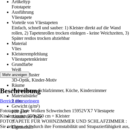
Artikeltyp
Fototapete
Ausführung
Vliestapete
Vorteile von Vliestapeten
Einfach, schnell und sauber: 1) Kleister direkt auf die Wand
rollen, 2) Tapetenrollen trocken einlegen - keine Weichzeiten, 3)
Später restlos trocken abziehbar
Material
Vlies
Kleisterempfehlung
Vliestapetenkleister
Grundfarbe
Weiß
Dekor / Muster
Mehr anzeigen
3D-Optik, Kinder-Motiv
Räume
Beschreibung
Wohnzimmer, Schlafzimmer, Küche, Kinderzimmer
Materialstärke
Bereich überspringen
2 mm
Gewicht (g/m²)
Fototapete Tiere Wolken Schweinchen 15952VX7 Vliestapete
130 g/m²
Kinderzimmer 350x250 cm + Kleister
Anzahl der Teile
FOTOTAPETE FÜR WOHNZIMMER UND SCHLAFZIMMER :
7
Sie zeichnen sich durch ihre Formstabilität und Strapazierfähigkeit aus,
Eigenschaft