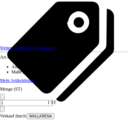
Weitere Artikel des Verkäufers
Art.-Nr.
12582341
Anzahl der Teile
:
7
Maße (BxH)
:
350x250 cm
Mehr Artikeldetails
Menge (ST)
1 ST
Verkauf durch:
WALLARENA