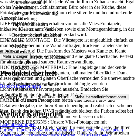
was sie zur idealen Wahl für jede Wand in Ihrem Zuhause macht. Egal
Dimensionsstabil
ob im Wohnzimmer, Schlafzimmer, Büro oder in der Küche, diese
Farbechtheit
Fototapeten verleihen jedem Raum eine stilvolle und beeindruckende
Sehr gut Lichtbeständig
Atmosphäre..
Verarbeitung
LIEFERUMFANG : Sie erhalten von uns die Vlies-Fototapete,
Tapete einkleistern
inklusive Kleister zum Verkleben sowie eine Montageanleitung, in der
Entfernen von Tapeten
das Tapezieren Schritt für Schritt erklärt wird.
Restlos trocken abziehbar
EINFACHE MONTAGE : Die Vliestapete ist unglaublich einfach zu
Stilwelt
montieren: Kleber auf die Wand auftragen, trockene Tapetenstreifen
Modern
anbringen – fertig! Die Passform des Musters von Kante zu Kante
Hinweis
sorgt für eine perfekte Verbindung und eine glatte Oberfläche. Perfekt
Mehr anzeigen
Vlies Fototapete mit Kleister
für eine schnelle und saubere Raumverwandlung.
Maße (BxH)
HOCHWERTIGES MATERIAL : Eine langlebige und deckende
350x250 cm
Produktsicherheit
Vlies-Fototapete mit einer eleganten, halbmatten Oberfläche. Dank
Format
dieser halbmatten und glatten Oberfläche vermeiden Sie unerwünschte
Quer
Lichtreflexionen, sodass Ihr Druck unabhängig von den
Herstellerartikelnummer
Bereich überspringen
Lichtverhältnissen hervorragend aussieht. Entdecken Sie
15952VX7
außergewöhnliche Qualität in jedem Detail!
EAN
Verantwortlich für Produktsicherheit:
.
Siehe Herstellerinformationen
FARBEN : Unsere Fototapeten bieten eine ideale Farb- und
5903011543076
Detailwiedergabe, die Ihren Raum lebendig und realistisch erscheinen
lässt. Dank der hohen UV-Beständigkeit bleiben die Farben selbst bei
Weitere Kategorien
längerer Lichteinwirkung brillant und verblassen nicht.
MODERNE DESIGNS : Unsere Vlies-Fototapeten mit
Liste überspringen
beeindruckendem 3D-Effekt sorgen für eine visuelle Tiefe, die Ihren
Farben, Tapeten & Wandverkleidungen
Tapeten
Fototapeten
Wänden eine lebendige und realistische Optik verleiht. Wir arbeiten
Vliestapeten
Überstreichbare Tapeten
Raufasertapeten