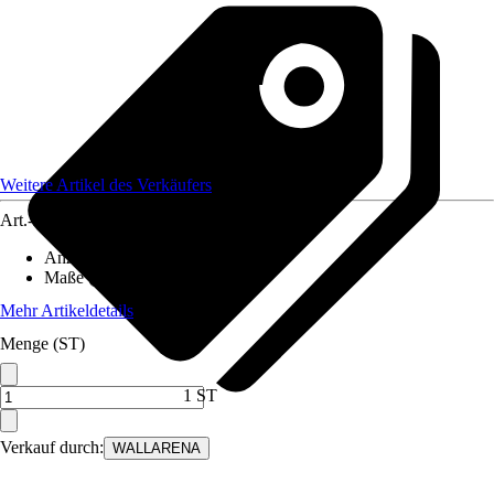
Weitere Artikel des Verkäufers
Art.-Nr.
12582307
Anzahl der Teile
:
5
Maße (BxH)
:
250x175 cm
Mehr Artikeldetails
Menge (ST)
1 ST
Verkauf durch:
WALLARENA