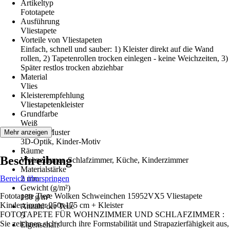
Artikeltyp
Fototapete
Ausführung
Vliestapete
Vorteile von Vliestapeten
Einfach, schnell und sauber: 1) Kleister direkt auf die Wand
rollen, 2) Tapetenrollen trocken einlegen - keine Weichzeiten, 3)
Später restlos trocken abziehbar
Material
Vlies
Kleisterempfehlung
Vliestapetenkleister
Grundfarbe
Weiß
Dekor / Muster
Mehr anzeigen
3D-Optik, Kinder-Motiv
Räume
Beschreibung
Wohnzimmer, Schlafzimmer, Küche, Kinderzimmer
Materialstärke
Bereich überspringen
2 mm
Gewicht (g/m²)
Fototapete Tiere Wolken Schweinchen 15952VX5 Vliestapete
130 g/m²
Kinderzimmer 250x175 cm + Kleister
Anzahl der Teile
FOTOTAPETE FÜR WOHNZIMMER UND SCHLAFZIMMER :
5
Sie zeichnen sich durch ihre Formstabilität und Strapazierfähigkeit aus,
Eigenschaft