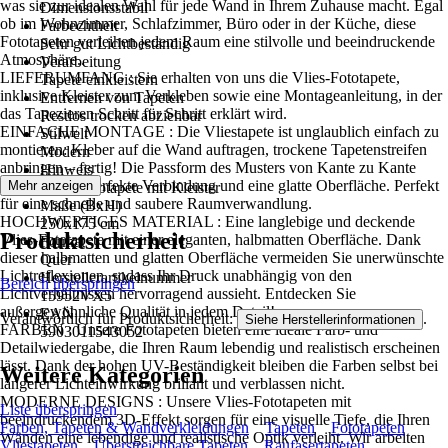
was sie zur idealen Wahl für jede Wand in Ihrem Zuhause macht. Egal
Dimensionsstabil
ob im Wohnzimmer, Schlafzimmer, Büro oder in der Küche, diese
Farbechtheit
Fototapeten verleihen jedem Raum eine stilvolle und beeindruckende
Sehr gut Lichtbeständig
Atmosphäre..
Verarbeitung
LIEFERUMFANG : Sie erhalten von uns die Vlies-Fototapete,
Tapete einkleistern
inklusive Kleister zum Verkleben sowie eine Montageanleitung, in der
Entfernen von Tapeten
das Tapezieren Schritt für Schritt erklärt wird.
Restlos trocken abziehbar
EINFACHE MONTAGE : Die Vliestapete ist unglaublich einfach zu
Stilwelt
montieren: Kleber auf die Wand auftragen, trockene Tapetenstreifen
Modern
anbringen – fertig! Die Passform des Musters von Kante zu Kante
Hinweis
sorgt für eine perfekte Verbindung und eine glatte Oberfläche. Perfekt
Mehr anzeigen
Vlies Fototapete mit Kleister
für eine schnelle und saubere Raumverwandlung.
Maße (BxH)
HOCHWERTIGES MATERIAL : Eine langlebige und deckende
250x175 cm
Produktsicherheit
Vlies-Fototapete mit einer eleganten, halbmatten Oberfläche. Dank
Format
dieser halbmatten und glatten Oberfläche vermeiden Sie unerwünschte
Quer
Lichtreflexionen, sodass Ihr Druck unabhängig von den
Herstellerartikelnummer
Bereich überspringen
Lichtverhältnissen hervorragend aussieht. Entdecken Sie
15952VX5
außergewöhnliche Qualität in jedem Detail!
EAN
Verantwortlich für Produktsicherheit:
.
Siehe Herstellerinformationen
FARBEN : Unsere Fototapeten bieten eine ideale Farb- und
5903011543052
Detailwiedergabe, die Ihren Raum lebendig und realistisch erscheinen
lässt. Dank der hohen UV-Beständigkeit bleiben die Farben selbst bei
Weitere Kategorien
längerer Lichteinwirkung brillant und verblassen nicht.
MODERNE DESIGNS : Unsere Vlies-Fototapeten mit
Liste überspringen
beeindruckendem 3D-Effekt sorgen für eine visuelle Tiefe, die Ihren
Farben, Tapeten & Wandverkleidungen
Tapeten
Fototapeten
Wänden eine lebendige und realistische Optik verleiht. Wir arbeiten
Vliestapeten
Überstreichbare Tapeten
Raufasertapeten