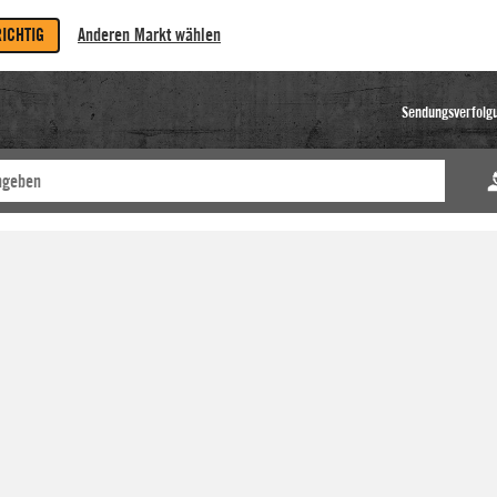
RICHTIG
Anderen Markt wählen
Sendungsverfolg