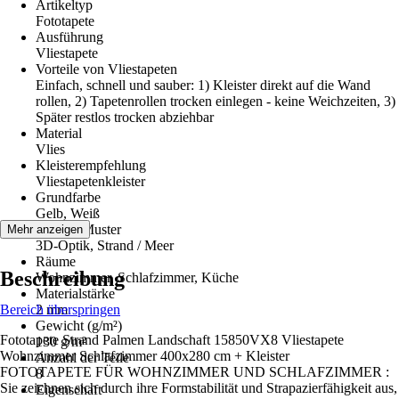
Artikeltyp
Fototapete
Ausführung
Vliestapete
Vorteile von Vliestapeten
Einfach, schnell und sauber: 1) Kleister direkt auf die Wand
rollen, 2) Tapetenrollen trocken einlegen - keine Weichzeiten, 3)
Später restlos trocken abziehbar
Material
Vlies
Kleisterempfehlung
Vliestapetenkleister
Grundfarbe
Gelb, Weiß
Dekor / Muster
Mehr anzeigen
3D-Optik, Strand / Meer
Räume
Beschreibung
Wohnzimmer, Schlafzimmer, Küche
Materialstärke
Bereich überspringen
2 mm
Gewicht (g/m²)
Fototapete Strand Palmen Landschaft 15850VX8 Vliestapete
130 g/m²
Wohnzimmer Schlafzimmer 400x280 cm + Kleister
Anzahl der Teile
FOTOTAPETE FÜR WOHNZIMMER UND SCHLAFZIMMER :
8
Sie zeichnen sich durch ihre Formstabilität und Strapazierfähigkeit aus,
Eigenschaft