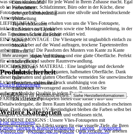
was sie zur idealen Wahl für jede Wand in Ihrem Zuhause macht. Egal
Dimensionsstabil
ob im Wohnzimmer, Schlafzimmer, Büro oder in der Küche, diese
Farbechtheit
Fototapeten verleihen jedem Raum eine stilvolle und beeindruckende
Sehr gut Lichtbeständig
Atmosphäre..
Verarbeitung
LIEFERUMFANG : Sie erhalten von uns die Vlies-Fototapete,
Tapete einkleistern
inklusive Kleister zum Verkleben sowie eine Montageanleitung, in der
Entfernen von Tapeten
das Tapezieren Schritt für Schritt erklärt wird.
Restlos trocken abziehbar
EINFACHE MONTAGE : Die Vliestapete ist unglaublich einfach zu
Stilwelt
montieren: Kleber auf die Wand auftragen, trockene Tapetenstreifen
Modern
anbringen – fertig! Die Passform des Musters von Kante zu Kante
Hinweis
sorgt für eine perfekte Verbindung und eine glatte Oberfläche. Perfekt
Mehr anzeigen
Vlies Fototapete mit Kleister
für eine schnelle und saubere Raumverwandlung.
Maße (BxH)
HOCHWERTIGES MATERIAL : Eine langlebige und deckende
400x280 cm
Produktsicherheit
Vlies-Fototapete mit einer eleganten, halbmatten Oberfläche. Dank
Format
dieser halbmatten und glatten Oberfläche vermeiden Sie unerwünschte
Quer
Lichtreflexionen, sodass Ihr Druck unabhängig von den
Herstellerartikelnummer
Bereich überspringen
Lichtverhältnissen hervorragend aussieht. Entdecken Sie
15850VX8
außergewöhnliche Qualität in jedem Detail!
EAN
Verantwortlich für Produktsicherheit:
.
Siehe Herstellerinformationen
FARBEN : Unsere Fototapeten bieten eine ideale Farb- und
5903011532971
Detailwiedergabe, die Ihren Raum lebendig und realistisch erscheinen
lässt. Dank der hohen UV-Beständigkeit bleiben die Farben selbst bei
Weitere Kategorien
längerer Lichteinwirkung brillant und verblassen nicht.
MODERNE DESIGNS : Unsere Vlies-Fototapeten mit
Liste überspringen
beeindruckendem 3D-Effekt sorgen für eine visuelle Tiefe, die Ihren
Farben, Tapeten & Wandverkleidungen
Tapeten
Fototapeten
Wänden eine lebendige und realistische Optik verleiht. Wir arbeiten
Vliestapeten
Überstreichbare Tapeten
Raufasertapeten