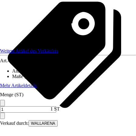
Weitere Artikel des Verkäufers
Art.-Nr.
12582209
Anzahl der Teile
:
8
Maße (BxH)
:
400x280 cm
Mehr Artikeldetails
Menge (ST)
1 ST
Verkauf durch:
WALLARENA