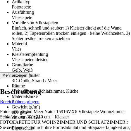
Artikeltyp
Fototapete
Ausführung
Vliestapete
Vorteile von Vliestapeten
Einfach, schnell und sauber: 1) Kleister direkt auf die Wand
rollen, 2) Tapetenrollen trocken einlegen - keine Weichzeiten, 3)
Später restlos trocken abziehbar
Material
Vlies
Kleisterempfehlung
Vliestapetenkleister
Grundfarbe
Gelb, Weiß
Dekor / Muster
Mehr anzeigen
3D-Optik, Strand / Meer
Räume
Beschreibung
Wohnzimmer, Schlafzimmer, Küche
Materialstärke
Bereich überspringen
2 mm
Gewicht (g/m²)
Fototapete Strand Meer Natur 15916VX6 Vliestapete Wohnzimmer
130 g/m²
Schlafzimmer 300x210 cm + Kleister
Anzahl der Teile
FOTOTAPETE FÜR WOHNZIMMER UND SCHLAFZIMMER :
6
Sie zeichnen sich durch ihre Formstabilität und Strapazierfähigkeit aus,
Eigenschaft