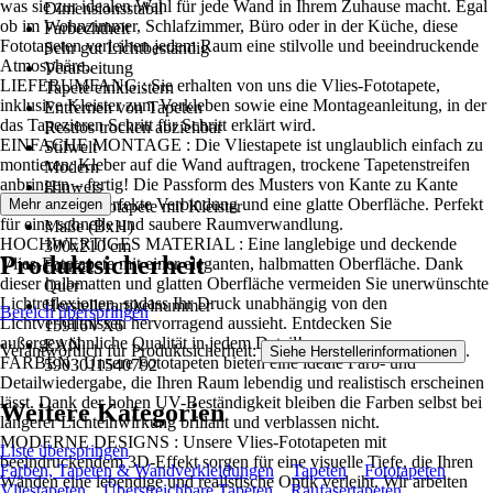
was sie zur idealen Wahl für jede Wand in Ihrem Zuhause macht. Egal
Dimensionsstabil
ob im Wohnzimmer, Schlafzimmer, Büro oder in der Küche, diese
Farbechtheit
Fototapeten verleihen jedem Raum eine stilvolle und beeindruckende
Sehr gut Lichtbeständig
Atmosphäre..
Verarbeitung
LIEFERUMFANG : Sie erhalten von uns die Vlies-Fototapete,
Tapete einkleistern
inklusive Kleister zum Verkleben sowie eine Montageanleitung, in der
Entfernen von Tapeten
das Tapezieren Schritt für Schritt erklärt wird.
Restlos trocken abziehbar
EINFACHE MONTAGE : Die Vliestapete ist unglaublich einfach zu
Stilwelt
montieren: Kleber auf die Wand auftragen, trockene Tapetenstreifen
Modern
anbringen – fertig! Die Passform des Musters von Kante zu Kante
Hinweis
sorgt für eine perfekte Verbindung und eine glatte Oberfläche. Perfekt
Mehr anzeigen
Vlies Fototapete mit Kleister
für eine schnelle und saubere Raumverwandlung.
Maße (BxH)
HOCHWERTIGES MATERIAL : Eine langlebige und deckende
300x210 cm
Produktsicherheit
Vlies-Fototapete mit einer eleganten, halbmatten Oberfläche. Dank
Format
dieser halbmatten und glatten Oberfläche vermeiden Sie unerwünschte
Quer
Lichtreflexionen, sodass Ihr Druck unabhängig von den
Herstellerartikelnummer
Bereich überspringen
Lichtverhältnissen hervorragend aussieht. Entdecken Sie
15916VX6
außergewöhnliche Qualität in jedem Detail!
EAN
Verantwortlich für Produktsicherheit:
.
Siehe Herstellerinformationen
FARBEN : Unsere Fototapeten bieten eine ideale Farb- und
5903011540792
Detailwiedergabe, die Ihren Raum lebendig und realistisch erscheinen
lässt. Dank der hohen UV-Beständigkeit bleiben die Farben selbst bei
Weitere Kategorien
längerer Lichteinwirkung brillant und verblassen nicht.
MODERNE DESIGNS : Unsere Vlies-Fototapeten mit
Liste überspringen
beeindruckendem 3D-Effekt sorgen für eine visuelle Tiefe, die Ihren
Farben, Tapeten & Wandverkleidungen
Tapeten
Fototapeten
Wänden eine lebendige und realistische Optik verleiht. Wir arbeiten
Vliestapeten
Überstreichbare Tapeten
Raufasertapeten