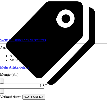
Weitere Artikel des Verkäufers
Art.-Nr.
12582443
Anzahl der Teile
:
6
Maße (BxH)
:
300x210 cm
Mehr Artikeldetails
Menge (ST)
1 ST
Verkauf durch:
WALLARENA