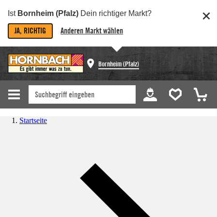
Ist
Bornheim (Pfalz)
Dein richtiger Markt?
JA, RICHTIG
Anderen Markt wählen
Bornheim (Pfalz)
Startseite