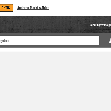
RICHTIG
Anderen Markt wählen
Sendungsverfolg