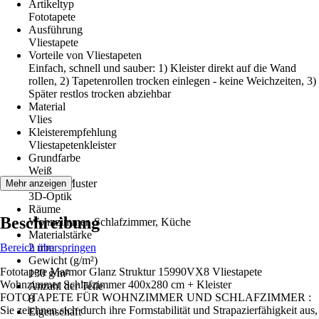
Artikeltyp
Fototapete
Ausführung
Vliestapete
Vorteile von Vliestapeten
Einfach, schnell und sauber: 1) Kleister direkt auf die Wand
rollen, 2) Tapetenrollen trocken einlegen - keine Weichzeiten, 3)
Später restlos trocken abziehbar
Material
Vlies
Kleisterempfehlung
Vliestapetenkleister
Grundfarbe
Weiß
Dekor / Muster
Mehr anzeigen
3D-Optik
Räume
Beschreibung
Wohnzimmer, Schlafzimmer, Küche
Materialstärke
Bereich überspringen
2 mm
Gewicht (g/m²)
Fototapete Marmor Glanz Struktur 15990VX8 Vliestapete
130 g/m²
Wohnzimmer Schlafzimmer 400x280 cm + Kleister
Anzahl der Teile
FOTOTAPETE FÜR WOHNZIMMER UND SCHLAFZIMMER :
8
Sie zeichnen sich durch ihre Formstabilität und Strapazierfähigkeit aus,
Eigenschaft