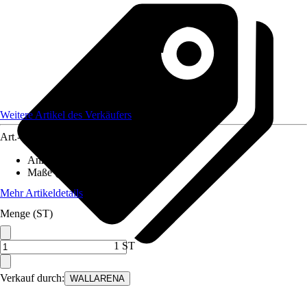
Weitere Artikel des Verkäufers
Art.-Nr.
12582323
Anzahl der Teile
:
8
Maße (BxH)
:
400x280 cm
Mehr Artikeldetails
Menge (ST)
1 ST
Verkauf durch:
WALLARENA