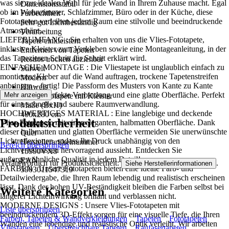
was sie zur idealen Wahl für jede Wand in Ihrem Zuhause macht. Egal
Dimensionsstabil
ob im Wohnzimmer, Schlafzimmer, Büro oder in der Küche, diese
Farbechtheit
Fototapeten verleihen jedem Raum eine stilvolle und beeindruckende
Sehr gut Lichtbeständig
Atmosphäre..
Verarbeitung
LIEFERUMFANG : Sie erhalten von uns die Vlies-Fototapete,
Tapete einkleistern
inklusive Kleister zum Verkleben sowie eine Montageanleitung, in der
Entfernen von Tapeten
das Tapezieren Schritt für Schritt erklärt wird.
Restlos trocken abziehbar
EINFACHE MONTAGE : Die Vliestapete ist unglaublich einfach zu
Stilwelt
montieren: Kleber auf die Wand auftragen, trockene Tapetenstreifen
Modern
anbringen – fertig! Die Passform des Musters von Kante zu Kante
Hinweis
sorgt für eine perfekte Verbindung und eine glatte Oberfläche. Perfekt
Mehr anzeigen
Vlies Fototapete mit Kleister
für eine schnelle und saubere Raumverwandlung.
Maße (BxH)
HOCHWERTIGES MATERIAL : Eine langlebige und deckende
400x280 cm
Produktsicherheit
Vlies-Fototapete mit einer eleganten, halbmatten Oberfläche. Dank
Format
dieser halbmatten und glatten Oberfläche vermeiden Sie unerwünschte
Quer
Lichtreflexionen, sodass Ihr Druck unabhängig von den
Herstellerartikelnummer
Bereich überspringen
Lichtverhältnissen hervorragend aussieht. Entdecken Sie
15990VX8
außergewöhnliche Qualität in jedem Detail!
EAN
Verantwortlich für Produktsicherheit:
.
Siehe Herstellerinformationen
FARBEN : Unsere Fototapeten bieten eine ideale Farb- und
5903011547319
Detailwiedergabe, die Ihren Raum lebendig und realistisch erscheinen
lässt. Dank der hohen UV-Beständigkeit bleiben die Farben selbst bei
Weitere Kategorien
längerer Lichteinwirkung brillant und verblassen nicht.
MODERNE DESIGNS : Unsere Vlies-Fototapeten mit
Liste überspringen
beeindruckendem 3D-Effekt sorgen für eine visuelle Tiefe, die Ihren
Farben, Tapeten & Wandverkleidungen
Tapeten
Fototapeten
Wänden eine lebendige und realistische Optik verleiht. Wir arbeiten
Vliestapeten
Überstreichbare Tapeten
Raufasertapeten