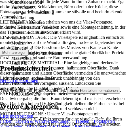
was sie zur idealen Wahl für jede Wand in Ihrem Zuhause macht. Egal
Dimensionsstabil
ob im Wohnzimmer, Schlafzimmer, Büro oder in der Küche, diese
Farbechtheit
Fototapeten verleihen jedem Raum eine stilvolle und beeindruckende
Sehr gut Lichtbeständig
Atmosphäre..
Verarbeitung
LIEFERUMFANG : Sie erhalten von uns die Vlies-Fototapete,
Tapete einkleistern
inklusive Kleister zum Verkleben sowie eine Montageanleitung, in der
Entfernen von Tapeten
das Tapezieren Schritt für Schritt erklärt wird.
Restlos trocken abziehbar
EINFACHE MONTAGE : Die Vliestapete ist unglaublich einfach zu
Stilwelt
montieren: Kleber auf die Wand auftragen, trockene Tapetenstreifen
Modern
anbringen – fertig! Die Passform des Musters von Kante zu Kante
Hinweis
sorgt für eine perfekte Verbindung und eine glatte Oberfläche. Perfekt
Mehr anzeigen
Vlies Fototapete mit Kleister
für eine schnelle und saubere Raumverwandlung.
Maße (BxH)
HOCHWERTIGES MATERIAL : Eine langlebige und deckende
200x140 cm
Produktsicherheit
Vlies-Fototapete mit einer eleganten, halbmatten Oberfläche. Dank
Format
dieser halbmatten und glatten Oberfläche vermeiden Sie unerwünschte
Quer
Lichtreflexionen, sodass Ihr Druck unabhängig von den
Herstellerartikelnummer
Bereich überspringen
Lichtverhältnissen hervorragend aussieht. Entdecken Sie
15990VX4
außergewöhnliche Qualität in jedem Detail!
EAN
Verantwortlich für Produktsicherheit:
.
Siehe Herstellerinformationen
FARBEN : Unsere Fototapeten bieten eine ideale Farb- und
5903011547272
Detailwiedergabe, die Ihren Raum lebendig und realistisch erscheinen
lässt. Dank der hohen UV-Beständigkeit bleiben die Farben selbst bei
Weitere Kategorien
längerer Lichteinwirkung brillant und verblassen nicht.
MODERNE DESIGNS : Unsere Vlies-Fototapeten mit
Liste überspringen
beeindruckendem 3D-Effekt sorgen für eine visuelle Tiefe, die Ihren
Farben, Tapeten & Wandverkleidungen
Tapeten
Fototapeten
Wänden eine lebendige und realistische Optik verleiht. Wir arbeiten
Vliestapeten
Überstreichbare Tapeten
Raufasertapeten