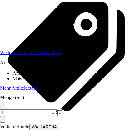
Weitere Artikel des Verkäufers
Art.-Nr.
12582256
Anzahl der Teile
:
4
Maße (BxH)
:
200x140 cm
Mehr Artikeldetails
Menge (ST)
1 ST
Verkauf durch:
WALLARENA