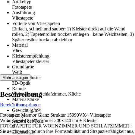
Artikeltyp
Fototapete
Ausführung
Vliestapete
Vorteile von Vliestapeten
Einfach, schnell und sauber: 1) Kleister direkt auf die Wand
rollen, 2) Tapetenrollen trocken einlegen - keine Weichzeiten, 3)
Später restlos trocken abziehbar
Material
Vlies
Kleisterempfehlung
Vliestapetenkleister
Grundfarbe
Weiß
Dekor / Muster
Mehr anzeigen
3D-Optik
Räume
Beschreibung
Wohnzimmer, Schlafzimmer, Küche
Materialstärke
Bereich überspringen
2 mm
Gewicht (g/m²)
Fototapete Marmor Glanz Struktur 15990VX4 Vliestapete
130 g/m²
Wohnzimmer Schlafzimmer 200x140 cm + Kleister
Anzahl der Teile
FOTOTAPETE FÜR WOHNZIMMER UND SCHLAFZIMMER :
4
Sie zeichnen sich durch ihre Formstabilität und Strapazierfähigkeit aus,
Eigenschaft