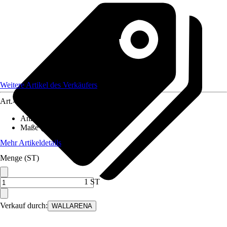
Weitere Artikel des Verkäufers
Art.-Nr.
12582147
Anzahl der Teile
:
5
Maße (BxH)
:
250x175 cm
Mehr Artikeldetails
Menge (ST)
1 ST
Verkauf durch:
WALLARENA