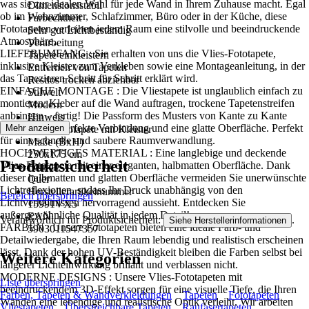
was sie zur idealen Wahl für jede Wand in Ihrem Zuhause macht. Egal
Dimensionsstabil
ob im Wohnzimmer, Schlafzimmer, Büro oder in der Küche, diese
Farbechtheit
Fototapeten verleihen jedem Raum eine stilvolle und beeindruckende
Sehr gut Lichtbeständig
Atmosphäre..
Verarbeitung
LIEFERUMFANG : Sie erhalten von uns die Vlies-Fototapete,
Tapete einkleistern
inklusive Kleister zum Verkleben sowie eine Montageanleitung, in der
Entfernen von Tapeten
das Tapezieren Schritt für Schritt erklärt wird.
Restlos trocken abziehbar
EINFACHE MONTAGE : Die Vliestapete ist unglaublich einfach zu
Stilwelt
montieren: Kleber auf die Wand auftragen, trockene Tapetenstreifen
Modern
anbringen – fertig! Die Passform des Musters von Kante zu Kante
Hinweis
sorgt für eine perfekte Verbindung und eine glatte Oberfläche. Perfekt
Mehr anzeigen
Vlies Fototapete mit Kleister
für eine schnelle und saubere Raumverwandlung.
Maße (BxH)
HOCHWERTIGES MATERIAL : Eine langlebige und deckende
250x175 cm
Produktsicherheit
Vlies-Fototapete mit einer eleganten, halbmatten Oberfläche. Dank
Format
dieser halbmatten und glatten Oberfläche vermeiden Sie unerwünschte
Quer
Lichtreflexionen, sodass Ihr Druck unabhängig von den
Herstellerartikelnummer
Bereich überspringen
Lichtverhältnissen hervorragend aussieht. Entdecken Sie
15991VX5
außergewöhnliche Qualität in jedem Detail!
EAN
Verantwortlich für Produktsicherheit:
.
Siehe Herstellerinformationen
FARBEN : Unsere Fototapeten bieten eine ideale Farb- und
5903011547357
Detailwiedergabe, die Ihren Raum lebendig und realistisch erscheinen
lässt. Dank der hohen UV-Beständigkeit bleiben die Farben selbst bei
Weitere Kategorien
längerer Lichteinwirkung brillant und verblassen nicht.
MODERNE DESIGNS : Unsere Vlies-Fototapeten mit
Liste überspringen
beeindruckendem 3D-Effekt sorgen für eine visuelle Tiefe, die Ihren
Farben, Tapeten & Wandverkleidungen
Tapeten
Fototapeten
Wänden eine lebendige und realistische Optik verleiht. Wir arbeiten
Vliestapeten
Überstreichbare Tapeten
Raufasertapeten