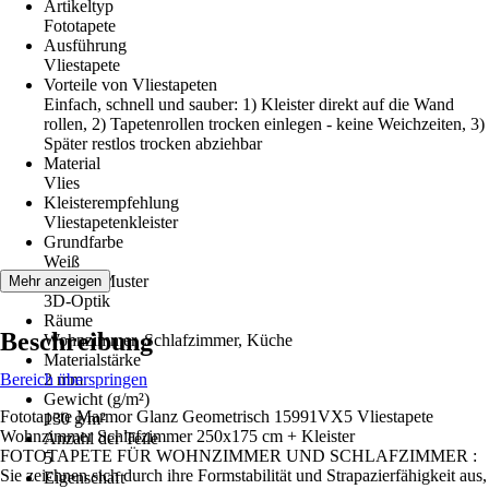
Artikeltyp
Fototapete
Ausführung
Vliestapete
Vorteile von Vliestapeten
Einfach, schnell und sauber: 1) Kleister direkt auf die Wand
rollen, 2) Tapetenrollen trocken einlegen - keine Weichzeiten, 3)
Später restlos trocken abziehbar
Material
Vlies
Kleisterempfehlung
Vliestapetenkleister
Grundfarbe
Weiß
Dekor / Muster
Mehr anzeigen
3D-Optik
Räume
Beschreibung
Wohnzimmer, Schlafzimmer, Küche
Materialstärke
Bereich überspringen
2 mm
Gewicht (g/m²)
Fototapete Marmor Glanz Geometrisch 15991VX5 Vliestapete
130 g/m²
Wohnzimmer Schlafzimmer 250x175 cm + Kleister
Anzahl der Teile
FOTOTAPETE FÜR WOHNZIMMER UND SCHLAFZIMMER :
5
Sie zeichnen sich durch ihre Formstabilität und Strapazierfähigkeit aus,
Eigenschaft