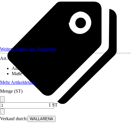
Weitere Artikel des Verkäufers
Art.-Nr.
12582406
Anzahl der Teile
:
7
Maße (BxH)
:
350x250 cm
Mehr Artikeldetails
Menge (ST)
1 ST
Verkauf durch:
WALLARENA