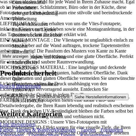
was sie zur idealen Wahl für jede Wand in Ihrem Zuhause macht. Egal
Dimensionsstabil
ob im Wohnzimmer, Schlafzimmer, Büro oder in der Küche, diese
Farbechtheit
Fototapeten verleihen jedem Raum eine stilvolle und beeindruckende
Sehr gut Lichtbeständig
Atmosphäre..
Verarbeitung
LIEFERUMFANG : Sie erhalten von uns die Vlies-Fototapete,
Tapete einkleistern
inklusive Kleister zum Verkleben sowie eine Montageanleitung, in der
Entfernen von Tapeten
das Tapezieren Schritt für Schritt erklärt wird.
Restlos trocken abziehbar
EINFACHE MONTAGE : Die Vliestapete ist unglaublich einfach zu
Stilwelt
montieren: Kleber auf die Wand auftragen, trockene Tapetenstreifen
Modern
anbringen – fertig! Die Passform des Musters von Kante zu Kante
Hinweis
sorgt für eine perfekte Verbindung und eine glatte Oberfläche. Perfekt
Mehr anzeigen
Vlies Fototapete mit Kleister
für eine schnelle und saubere Raumverwandlung.
Maße (BxH)
HOCHWERTIGES MATERIAL : Eine langlebige und deckende
350x250 cm
Produktsicherheit
Vlies-Fototapete mit einer eleganten, halbmatten Oberfläche. Dank
Format
dieser halbmatten und glatten Oberfläche vermeiden Sie unerwünschte
Quer
Lichtreflexionen, sodass Ihr Druck unabhängig von den
Herstellerartikelnummer
Bereich überspringen
Lichtverhältnissen hervorragend aussieht. Entdecken Sie
15967VX7
außergewöhnliche Qualität in jedem Detail!
EAN
Verantwortlich für Produktsicherheit:
.
Siehe Herstellerinformationen
FARBEN : Unsere Fototapeten bieten eine ideale Farb- und
5903011545261
Detailwiedergabe, die Ihren Raum lebendig und realistisch erscheinen
lässt. Dank der hohen UV-Beständigkeit bleiben die Farben selbst bei
Weitere Kategorien
längerer Lichteinwirkung brillant und verblassen nicht.
MODERNE DESIGNS : Unsere Vlies-Fototapeten mit
Liste überspringen
beeindruckendem 3D-Effekt sorgen für eine visuelle Tiefe, die Ihren
Farben, Tapeten & Wandverkleidungen
Tapeten
Fototapeten
Wänden eine lebendige und realistische Optik verleiht. Wir arbeiten
Vliestapeten
Überstreichbare Tapeten
Raufasertapeten