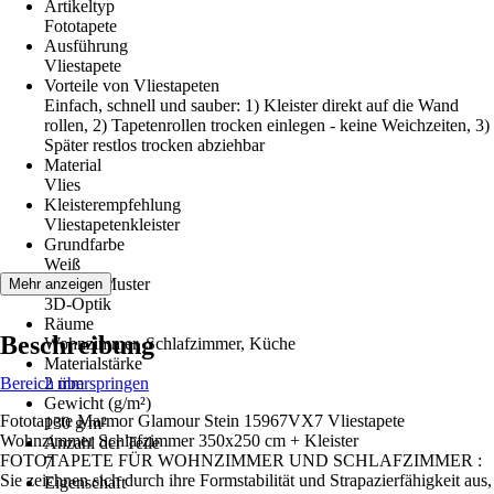
Artikeltyp
Fototapete
Ausführung
Vliestapete
Vorteile von Vliestapeten
Einfach, schnell und sauber: 1) Kleister direkt auf die Wand
rollen, 2) Tapetenrollen trocken einlegen - keine Weichzeiten, 3)
Später restlos trocken abziehbar
Material
Vlies
Kleisterempfehlung
Vliestapetenkleister
Grundfarbe
Weiß
Dekor / Muster
Mehr anzeigen
3D-Optik
Räume
Beschreibung
Wohnzimmer, Schlafzimmer, Küche
Materialstärke
Bereich überspringen
2 mm
Gewicht (g/m²)
Fototapete Marmor Glamour Stein 15967VX7 Vliestapete
130 g/m²
Wohnzimmer Schlafzimmer 350x250 cm + Kleister
Anzahl der Teile
FOTOTAPETE FÜR WOHNZIMMER UND SCHLAFZIMMER :
7
Sie zeichnen sich durch ihre Formstabilität und Strapazierfähigkeit aus,
Eigenschaft