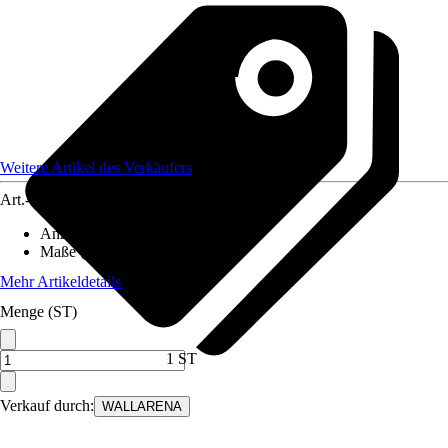
Weitere Artikel des Verkäufers
Art.-Nr.
12582265
Anzahl der Teile
:
5
Maße (BxH)
:
250x175 cm
Mehr Artikeldetails
Menge (ST)
1 ST
Verkauf durch:
WALLARENA