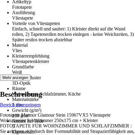
Artikeltyp
Fototapete
Ausführung
Vliestapete
Vorteile von Vliestapeten
Einfach, schnell und sauber: 1) Kleister direkt auf die Wand
rollen, 2) Tapetenrollen trocken einlegen - keine Weichzeiten, 3)
Später restlos trocken abziehbar
Material
Vlies
Kleisterempfehlung
Vliestapetenkleister
Grundfarbe
Weiß
Dekor / Muster
Mehr anzeigen
3D-Optik
Räume
Beschreibung
Wohnzimmer, Schlafzimmer, Küche
Materialstärke
Bereich überspringen
2 mm
Gewicht (g/m²)
Fototapete Marmor Glamour Stein 15967VX5 Vliestapete
130 g/m²
Wohnzimmer Schlafzimmer 250x175 cm + Kleister
Anzahl der Teile
FOTOTAPETE FÜR WOHNZIMMER UND SCHLAFZIMMER :
5
Sie zeichnen sich durch ihre Formstabilität und Strapazierfähigkeit aus,
Eigenschaft