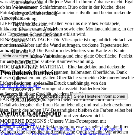
was sie zur idealen Wahl für jede Wand in Ihrem Zuhause macht. Egal
Dimensionsstabil
ob im Wohnzimmer, Schlafzimmer, Büro oder in der Küche, diese
Farbechtheit
Fototapeten verleihen jedem Raum eine stilvolle und beeindruckende
Sehr gut Lichtbeständig
Atmosphäre..
Verarbeitung
LIEFERUMFANG : Sie erhalten von uns die Vlies-Fototapete,
Tapete einkleistern
inklusive Kleister zum Verkleben sowie eine Montageanleitung, in der
Entfernen von Tapeten
das Tapezieren Schritt für Schritt erklärt wird.
Restlos trocken abziehbar
EINFACHE MONTAGE : Die Vliestapete ist unglaublich einfach zu
Stilwelt
montieren: Kleber auf die Wand auftragen, trockene Tapetenstreifen
Modern
anbringen – fertig! Die Passform des Musters von Kante zu Kante
Hinweis
sorgt für eine perfekte Verbindung und eine glatte Oberfläche. Perfekt
Mehr anzeigen
Vlies Fototapete mit Kleister
für eine schnelle und saubere Raumverwandlung.
Maße (BxH)
HOCHWERTIGES MATERIAL : Eine langlebige und deckende
250x175 cm
Produktsicherheit
Vlies-Fototapete mit einer eleganten, halbmatten Oberfläche. Dank
Format
dieser halbmatten und glatten Oberfläche vermeiden Sie unerwünschte
Quer
Lichtreflexionen, sodass Ihr Druck unabhängig von den
Herstellerartikelnummer
Bereich überspringen
Lichtverhältnissen hervorragend aussieht. Entdecken Sie
15967VX5
außergewöhnliche Qualität in jedem Detail!
EAN
Verantwortlich für Produktsicherheit:
.
Siehe Herstellerinformationen
FARBEN : Unsere Fototapeten bieten eine ideale Farb- und
5903011545247
Detailwiedergabe, die Ihren Raum lebendig und realistisch erscheinen
lässt. Dank der hohen UV-Beständigkeit bleiben die Farben selbst bei
Weitere Kategorien
längerer Lichteinwirkung brillant und verblassen nicht.
MODERNE DESIGNS : Unsere Vlies-Fototapeten mit
Liste überspringen
beeindruckendem 3D-Effekt sorgen für eine visuelle Tiefe, die Ihren
Farben, Tapeten & Wandverkleidungen
Tapeten
Fototapeten
Wänden eine lebendige und realistische Optik verleiht. Wir arbeiten
Vliestapeten
Überstreichbare Tapeten
Raufasertapeten