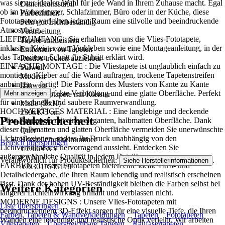
was sie zur idealen Wahl für jede Wand in Ihrem Zuhause macht. Egal
Dimensionsstabil
ob im Wohnzimmer, Schlafzimmer, Büro oder in der Küche, diese
Farbechtheit
Fototapeten verleihen jedem Raum eine stilvolle und beeindruckende
Sehr gut Lichtbeständig
Atmosphäre..
Verarbeitung
LIEFERUMFANG : Sie erhalten von uns die Vlies-Fototapete,
Tapete einkleistern
inklusive Kleister zum Verkleben sowie eine Montageanleitung, in der
Entfernen von Tapeten
das Tapezieren Schritt für Schritt erklärt wird.
Restlos trocken abziehbar
EINFACHE MONTAGE : Die Vliestapete ist unglaublich einfach zu
Stilwelt
montieren: Kleber auf die Wand auftragen, trockene Tapetenstreifen
Modern
anbringen – fertig! Die Passform des Musters von Kante zu Kante
Hinweis
sorgt für eine perfekte Verbindung und eine glatte Oberfläche. Perfekt
Mehr anzeigen
Vlies Fototapete mit Kleister
für eine schnelle und saubere Raumverwandlung.
Maße (BxH)
HOCHWERTIGES MATERIAL : Eine langlebige und deckende
250x175 cm
Produktsicherheit
Vlies-Fototapete mit einer eleganten, halbmatten Oberfläche. Dank
Format
dieser halbmatten und glatten Oberfläche vermeiden Sie unerwünschte
Quer
Lichtreflexionen, sodass Ihr Druck unabhängig von den
Herstellerartikelnummer
Bereich überspringen
Lichtverhältnissen hervorragend aussieht. Entdecken Sie
15966VX5
außergewöhnliche Qualität in jedem Detail!
EAN
Verantwortlich für Produktsicherheit:
.
Siehe Herstellerinformationen
FARBEN : Unsere Fototapeten bieten eine ideale Farb- und
5903011545179
Detailwiedergabe, die Ihren Raum lebendig und realistisch erscheinen
lässt. Dank der hohen UV-Beständigkeit bleiben die Farben selbst bei
Weitere Kategorien
längerer Lichteinwirkung brillant und verblassen nicht.
MODERNE DESIGNS : Unsere Vlies-Fototapeten mit
Liste überspringen
beeindruckendem 3D-Effekt sorgen für eine visuelle Tiefe, die Ihren
Farben, Tapeten & Wandverkleidungen
Tapeten
Fototapeten
Wänden eine lebendige und realistische Optik verleiht. Wir arbeiten
Vliestapeten
Überstreichbare Tapeten
Raufasertapeten