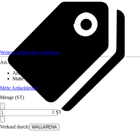
Weitere Artikel des Verkäufers
Art.-Nr.
12582228
Anzahl der Teile
:
5
Maße (BxH)
:
250x175 cm
Mehr Artikeldetails
Menge (ST)
1 ST
Verkauf durch:
WALLARENA