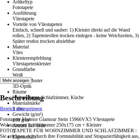
Artikeltyp
Fototapete
Ausführung
Vliestapete
Vorteile von Vliestapeten
Einfach, schnell und sauber: 1) Kleister direkt auf die Wand
rollen, 2) Tapetenrollen trocken einlegen - keine Weichzeiten, 3)
Später restlos trocken abziehbar
Material
Vlies
Kleisterempfehlung
Vliestapetenkleister
Grundfarbe
Weiß
Dekor / Muster
Mehr anzeigen
3D-Optik
Räume
Beschreibung
Wohnzimmer, Schlafzimmer, Küche
Materialstärke
Bereich überspringen
2 mm
Gewicht (g/m²)
Fototapete Marmor Glamour Stein 15966VX5 Vliestapete
130 g/m²
Wohnzimmer Schlafzimmer 250x175 cm + Kleister
Anzahl der Teile
FOTOTAPETE FÜR WOHNZIMMER UND SCHLAFZIMMER :
5
Sie zeichnen sich durch ihre Formstabilität und Strapazierfähigkeit aus,
Eigenschaft