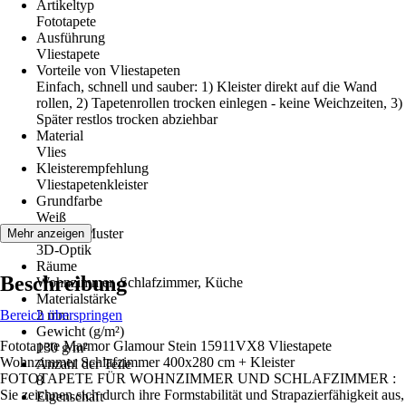
Artikeltyp
Fototapete
Ausführung
Vliestapete
Vorteile von Vliestapeten
Einfach, schnell und sauber: 1) Kleister direkt auf die Wand
rollen, 2) Tapetenrollen trocken einlegen - keine Weichzeiten, 3)
Später restlos trocken abziehbar
Material
Vlies
Kleisterempfehlung
Vliestapetenkleister
Grundfarbe
Weiß
Dekor / Muster
Mehr anzeigen
3D-Optik
Räume
Beschreibung
Wohnzimmer, Schlafzimmer, Küche
Materialstärke
Bereich überspringen
2 mm
Gewicht (g/m²)
Fototapete Marmor Glamour Stein 15911VX8 Vliestapete
130 g/m²
Wohnzimmer Schlafzimmer 400x280 cm + Kleister
Anzahl der Teile
FOTOTAPETE FÜR WOHNZIMMER UND SCHLAFZIMMER :
8
Sie zeichnen sich durch ihre Formstabilität und Strapazierfähigkeit aus,
Eigenschaft