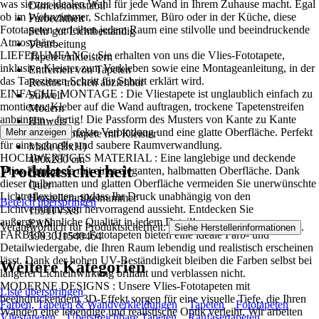
was sie zur idealen Wahl für jede Wand in Ihrem Zuhause macht. Egal
Dimensionsstabil
ob im Wohnzimmer, Schlafzimmer, Büro oder in der Küche, diese
Farbechtheit
Fototapeten verleihen jedem Raum eine stilvolle und beeindruckende
Sehr gut Lichtbeständig
Atmosphäre..
Verarbeitung
LIEFERUMFANG : Sie erhalten von uns die Vlies-Fototapete,
Tapete einkleistern
inklusive Kleister zum Verkleben sowie eine Montageanleitung, in der
Entfernen von Tapeten
das Tapezieren Schritt für Schritt erklärt wird.
Restlos trocken abziehbar
EINFACHE MONTAGE : Die Vliestapete ist unglaublich einfach zu
Stilwelt
montieren: Kleber auf die Wand auftragen, trockene Tapetenstreifen
Modern
anbringen – fertig! Die Passform des Musters von Kante zu Kante
Hinweis
sorgt für eine perfekte Verbindung und eine glatte Oberfläche. Perfekt
Mehr anzeigen
Vlies Fototapete mit Kleister
für eine schnelle und saubere Raumverwandlung.
Maße (BxH)
HOCHWERTIGES MATERIAL : Eine langlebige und deckende
400x280 cm
Produktsicherheit
Vlies-Fototapete mit einer eleganten, halbmatten Oberfläche. Dank
Format
dieser halbmatten und glatten Oberfläche vermeiden Sie unerwünschte
Quer
Lichtreflexionen, sodass Ihr Druck unabhängig von den
Herstellerartikelnummer
Bereich überspringen
Lichtverhältnissen hervorragend aussieht. Entdecken Sie
15911VX8
außergewöhnliche Qualität in jedem Detail!
EAN
Verantwortlich für Produktsicherheit:
.
Siehe Herstellerinformationen
FARBEN : Unsere Fototapeten bieten eine ideale Farb- und
5903011540464
Detailwiedergabe, die Ihren Raum lebendig und realistisch erscheinen
lässt. Dank der hohen UV-Beständigkeit bleiben die Farben selbst bei
Weitere Kategorien
längerer Lichteinwirkung brillant und verblassen nicht.
MODERNE DESIGNS : Unsere Vlies-Fototapeten mit
Liste überspringen
beeindruckendem 3D-Effekt sorgen für eine visuelle Tiefe, die Ihren
Farben, Tapeten & Wandverkleidungen
Tapeten
Fototapeten
Wänden eine lebendige und realistische Optik verleiht. Wir arbeiten
Vliestapeten
Überstreichbare Tapeten
Raufasertapeten