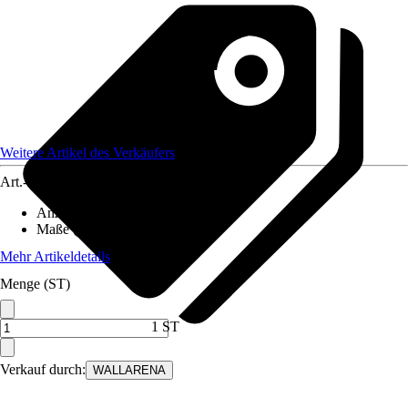
Weitere Artikel des Verkäufers
Art.-Nr.
12582452
Anzahl der Teile
:
8
Maße (BxH)
:
400x280 cm
Mehr Artikeldetails
Menge (ST)
1 ST
Verkauf durch:
WALLARENA