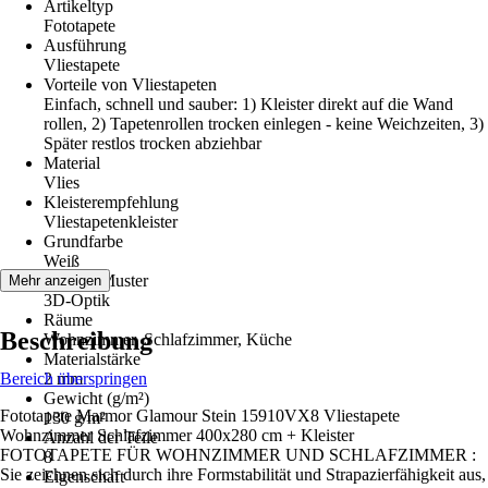
Artikeltyp
Fototapete
Ausführung
Vliestapete
Vorteile von Vliestapeten
Einfach, schnell und sauber: 1) Kleister direkt auf die Wand
rollen, 2) Tapetenrollen trocken einlegen - keine Weichzeiten, 3)
Später restlos trocken abziehbar
Material
Vlies
Kleisterempfehlung
Vliestapetenkleister
Grundfarbe
Weiß
Dekor / Muster
Mehr anzeigen
3D-Optik
Räume
Beschreibung
Wohnzimmer, Schlafzimmer, Küche
Materialstärke
Bereich überspringen
2 mm
Gewicht (g/m²)
Fototapete Marmor Glamour Stein 15910VX8 Vliestapete
130 g/m²
Wohnzimmer Schlafzimmer 400x280 cm + Kleister
Anzahl der Teile
FOTOTAPETE FÜR WOHNZIMMER UND SCHLAFZIMMER :
8
Sie zeichnen sich durch ihre Formstabilität und Strapazierfähigkeit aus,
Eigenschaft