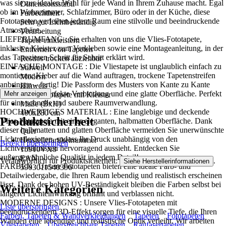
was sie zur idealen Wahl für jede Wand in Ihrem Zuhause macht. Egal
Dimensionsstabil
ob im Wohnzimmer, Schlafzimmer, Büro oder in der Küche, diese
Farbechtheit
Fototapeten verleihen jedem Raum eine stilvolle und beeindruckende
Sehr gut Lichtbeständig
Atmosphäre..
Verarbeitung
LIEFERUMFANG : Sie erhalten von uns die Vlies-Fototapete,
Tapete einkleistern
inklusive Kleister zum Verkleben sowie eine Montageanleitung, in der
Entfernen von Tapeten
das Tapezieren Schritt für Schritt erklärt wird.
Restlos trocken abziehbar
EINFACHE MONTAGE : Die Vliestapete ist unglaublich einfach zu
Stilwelt
montieren: Kleber auf die Wand auftragen, trockene Tapetenstreifen
Modern
anbringen – fertig! Die Passform des Musters von Kante zu Kante
Hinweis
sorgt für eine perfekte Verbindung und eine glatte Oberfläche. Perfekt
Mehr anzeigen
Vlies Fototapete mit Kleister
für eine schnelle und saubere Raumverwandlung.
Maße (BxH)
HOCHWERTIGES MATERIAL : Eine langlebige und deckende
400x280 cm
Produktsicherheit
Vlies-Fototapete mit einer eleganten, halbmatten Oberfläche. Dank
Format
dieser halbmatten und glatten Oberfläche vermeiden Sie unerwünschte
Quer
Lichtreflexionen, sodass Ihr Druck unabhängig von den
Herstellerartikelnummer
Bereich überspringen
Lichtverhältnissen hervorragend aussieht. Entdecken Sie
15910VX8
außergewöhnliche Qualität in jedem Detail!
EAN
Verantwortlich für Produktsicherheit:
.
Siehe Herstellerinformationen
FARBEN : Unsere Fototapeten bieten eine ideale Farb- und
5903011540396
Detailwiedergabe, die Ihren Raum lebendig und realistisch erscheinen
lässt. Dank der hohen UV-Beständigkeit bleiben die Farben selbst bei
Weitere Kategorien
längerer Lichteinwirkung brillant und verblassen nicht.
MODERNE DESIGNS : Unsere Vlies-Fototapeten mit
Liste überspringen
beeindruckendem 3D-Effekt sorgen für eine visuelle Tiefe, die Ihren
Farben, Tapeten & Wandverkleidungen
Tapeten
Fototapeten
Wänden eine lebendige und realistische Optik verleiht. Wir arbeiten
Vliestapeten
Überstreichbare Tapeten
Raufasertapeten