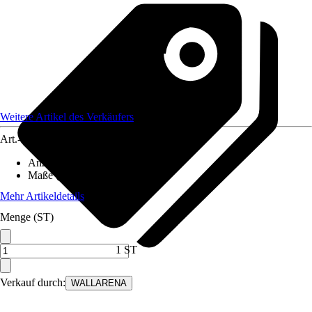
Weitere Artikel des Verkäufers
Art.-Nr.
12582112
Anzahl der Teile
:
8
Maße (BxH)
:
400x280 cm
Mehr Artikeldetails
Menge (ST)
1 ST
Verkauf durch:
WALLARENA