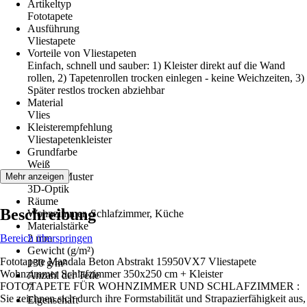
Artikeltyp
Fototapete
Ausführung
Vliestapete
Vorteile von Vliestapeten
Einfach, schnell und sauber: 1) Kleister direkt auf die Wand
rollen, 2) Tapetenrollen trocken einlegen - keine Weichzeiten, 3)
Später restlos trocken abziehbar
Material
Vlies
Kleisterempfehlung
Vliestapetenkleister
Grundfarbe
Weiß
Dekor / Muster
Mehr anzeigen
3D-Optik
Räume
Beschreibung
Wohnzimmer, Schlafzimmer, Küche
Materialstärke
Bereich überspringen
2 mm
Gewicht (g/m²)
Fototapete Mandala Beton Abstrakt 15950VX7 Vliestapete
130 g/m²
Wohnzimmer Schlafzimmer 350x250 cm + Kleister
Anzahl der Teile
FOTOTAPETE FÜR WOHNZIMMER UND SCHLAFZIMMER :
7
Sie zeichnen sich durch ihre Formstabilität und Strapazierfähigkeit aus,
Eigenschaft