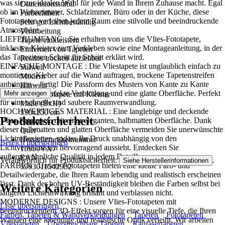
was sie zur idealen Wahl für jede Wand in Ihrem Zuhause macht. Egal
Dimensionsstabil
ob im Wohnzimmer, Schlafzimmer, Büro oder in der Küche, diese
Farbechtheit
Fototapeten verleihen jedem Raum eine stilvolle und beeindruckende
Sehr gut Lichtbeständig
Atmosphäre..
Verarbeitung
LIEFERUMFANG : Sie erhalten von uns die Vlies-Fototapete,
Tapete einkleistern
inklusive Kleister zum Verkleben sowie eine Montageanleitung, in der
Entfernen von Tapeten
das Tapezieren Schritt für Schritt erklärt wird.
Restlos trocken abziehbar
EINFACHE MONTAGE : Die Vliestapete ist unglaublich einfach zu
Stilwelt
montieren: Kleber auf die Wand auftragen, trockene Tapetenstreifen
Modern
anbringen – fertig! Die Passform des Musters von Kante zu Kante
Hinweis
sorgt für eine perfekte Verbindung und eine glatte Oberfläche. Perfekt
Mehr anzeigen
Vlies Fototapete mit Kleister
für eine schnelle und saubere Raumverwandlung.
Maße (BxH)
HOCHWERTIGES MATERIAL : Eine langlebige und deckende
350x250 cm
Produktsicherheit
Vlies-Fototapete mit einer eleganten, halbmatten Oberfläche. Dank
Format
dieser halbmatten und glatten Oberfläche vermeiden Sie unerwünschte
Quer
Lichtreflexionen, sodass Ihr Druck unabhängig von den
Herstellerartikelnummer
Bereich überspringen
Lichtverhältnissen hervorragend aussieht. Entdecken Sie
15950VX7
außergewöhnliche Qualität in jedem Detail!
EAN
Verantwortlich für Produktsicherheit:
.
Siehe Herstellerinformationen
FARBEN : Unsere Fototapeten bieten eine ideale Farb- und
5903011542932
Detailwiedergabe, die Ihren Raum lebendig und realistisch erscheinen
lässt. Dank der hohen UV-Beständigkeit bleiben die Farben selbst bei
Weitere Kategorien
längerer Lichteinwirkung brillant und verblassen nicht.
MODERNE DESIGNS : Unsere Vlies-Fototapeten mit
Liste überspringen
beeindruckendem 3D-Effekt sorgen für eine visuelle Tiefe, die Ihren
Farben, Tapeten & Wandverkleidungen
Tapeten
Fototapeten
Wänden eine lebendige und realistische Optik verleiht. Wir arbeiten
Vliestapeten
Überstreichbare Tapeten
Raufasertapeten