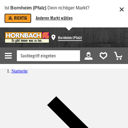
Ist
Bornheim (Pfalz)
Dein richtiger Markt?
JA, RICHTIG
Anderen Markt wählen
Bornheim (Pfalz)
Startseite