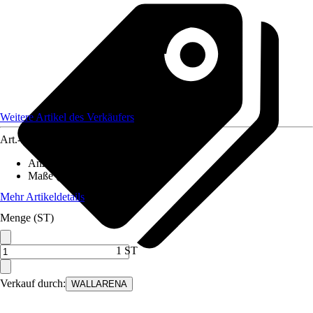
Weitere Artikel des Verkäufers
Art.-Nr.
12582375
Anzahl der Teile
:
7
Maße (BxH)
:
350x250 cm
Mehr Artikeldetails
Menge (ST)
1 ST
Verkauf durch:
WALLARENA