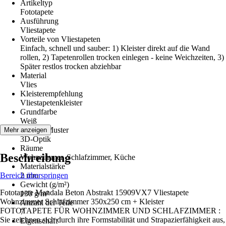
Artikeltyp
Fototapete
Ausführung
Vliestapete
Vorteile von Vliestapeten
Einfach, schnell und sauber: 1) Kleister direkt auf die Wand
rollen, 2) Tapetenrollen trocken einlegen - keine Weichzeiten, 3)
Später restlos trocken abziehbar
Material
Vlies
Kleisterempfehlung
Vliestapetenkleister
Grundfarbe
Weiß
Dekor / Muster
Mehr anzeigen
3D-Optik
Räume
Beschreibung
Wohnzimmer, Schlafzimmer, Küche
Materialstärke
Bereich überspringen
2 mm
Gewicht (g/m²)
Fototapete Mandala Beton Abstrakt 15909VX7 Vliestapete
130 g/m²
Wohnzimmer Schlafzimmer 350x250 cm + Kleister
Anzahl der Teile
FOTOTAPETE FÜR WOHNZIMMER UND SCHLAFZIMMER :
7
Sie zeichnen sich durch ihre Formstabilität und Strapazierfähigkeit aus,
Eigenschaft