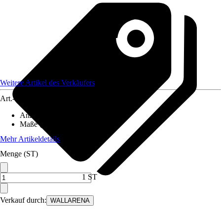
Weitere Artikel des Verkäufers
Art.-Nr.
12582198
Anzahl der Teile
:
7
Maße (BxH)
:
350x250 cm
Mehr Artikeldetails
Menge (ST)
1 ST
Verkauf durch:
WALLARENA