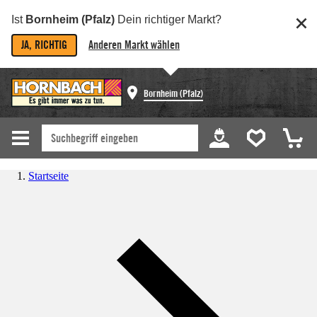
Ist
Bornheim (Pfalz)
Dein richtiger Markt?
JA, RICHTIG
Anderen Markt wählen
Bornheim (Pfalz)
Startseite