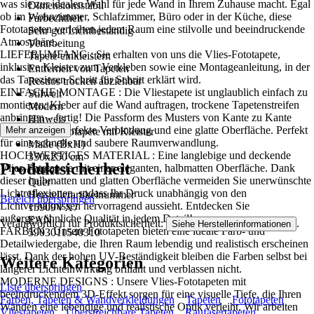
was sie zur idealen Wahl für jede Wand in Ihrem Zuhause macht. Egal
Dimensionsstabil
ob im Wohnzimmer, Schlafzimmer, Büro oder in der Küche, diese
Farbechtheit
Fototapeten verleihen jedem Raum eine stilvolle und beeindruckende
Sehr gut Lichtbeständig
Atmosphäre..
Verarbeitung
LIEFERUMFANG : Sie erhalten von uns die Vlies-Fototapete,
Tapete einkleistern
inklusive Kleister zum Verkleben sowie eine Montageanleitung, in der
Entfernen von Tapeten
das Tapezieren Schritt für Schritt erklärt wird.
Restlos trocken abziehbar
EINFACHE MONTAGE : Die Vliestapete ist unglaublich einfach zu
Stilwelt
montieren: Kleber auf die Wand auftragen, trockene Tapetenstreifen
Modern
anbringen – fertig! Die Passform des Musters von Kante zu Kante
Hinweis
sorgt für eine perfekte Verbindung und eine glatte Oberfläche. Perfekt
Mehr anzeigen
Vlies Fototapete mit Kleister
für eine schnelle und saubere Raumverwandlung.
Maße (BxH)
HOCHWERTIGES MATERIAL : Eine langlebige und deckende
350x250 cm
Produktsicherheit
Vlies-Fototapete mit einer eleganten, halbmatten Oberfläche. Dank
Format
dieser halbmatten und glatten Oberfläche vermeiden Sie unerwünschte
Quer
Lichtreflexionen, sodass Ihr Druck unabhängig von den
Herstellerartikelnummer
Bereich überspringen
Lichtverhältnissen hervorragend aussieht. Entdecken Sie
15909VX7
außergewöhnliche Qualität in jedem Detail!
EAN
Verantwortlich für Produktsicherheit:
.
Siehe Herstellerinformationen
FARBEN : Unsere Fototapeten bieten eine ideale Farb- und
5903011540310
Detailwiedergabe, die Ihren Raum lebendig und realistisch erscheinen
lässt. Dank der hohen UV-Beständigkeit bleiben die Farben selbst bei
Weitere Kategorien
längerer Lichteinwirkung brillant und verblassen nicht.
MODERNE DESIGNS : Unsere Vlies-Fototapeten mit
Liste überspringen
beeindruckendem 3D-Effekt sorgen für eine visuelle Tiefe, die Ihren
Farben, Tapeten & Wandverkleidungen
Tapeten
Fototapeten
Wänden eine lebendige und realistische Optik verleiht. Wir arbeiten
Vliestapeten
Überstreichbare Tapeten
Raufasertapeten