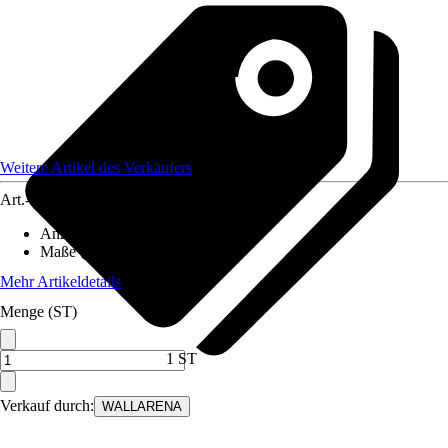
Weitere Artikel des Verkäufers
Art.-Nr.
12582223
Anzahl der Teile
:
5
Maße (BxH)
:
250x175 cm
Mehr Artikeldetails
Menge (ST)
1 ST
Verkauf durch:
WALLARENA