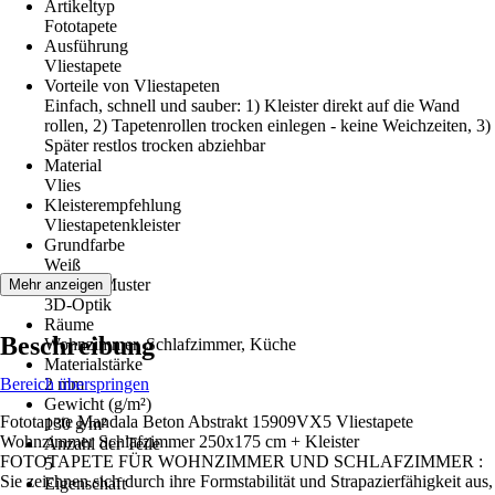
Artikeltyp
Fototapete
Ausführung
Vliestapete
Vorteile von Vliestapeten
Einfach, schnell und sauber: 1) Kleister direkt auf die Wand
rollen, 2) Tapetenrollen trocken einlegen - keine Weichzeiten, 3)
Später restlos trocken abziehbar
Material
Vlies
Kleisterempfehlung
Vliestapetenkleister
Grundfarbe
Weiß
Dekor / Muster
Mehr anzeigen
3D-Optik
Räume
Beschreibung
Wohnzimmer, Schlafzimmer, Küche
Materialstärke
Bereich überspringen
2 mm
Gewicht (g/m²)
Fototapete Mandala Beton Abstrakt 15909VX5 Vliestapete
130 g/m²
Wohnzimmer Schlafzimmer 250x175 cm + Kleister
Anzahl der Teile
FOTOTAPETE FÜR WOHNZIMMER UND SCHLAFZIMMER :
5
Sie zeichnen sich durch ihre Formstabilität und Strapazierfähigkeit aus,
Eigenschaft