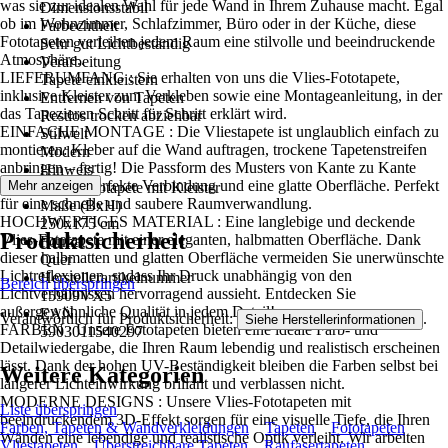
was sie zur idealen Wahl für jede Wand in Ihrem Zuhause macht. Egal
Dimensionsstabil
ob im Wohnzimmer, Schlafzimmer, Büro oder in der Küche, diese
Farbechtheit
Fototapeten verleihen jedem Raum eine stilvolle und beeindruckende
Sehr gut Lichtbeständig
Atmosphäre..
Verarbeitung
LIEFERUMFANG : Sie erhalten von uns die Vlies-Fototapete,
Tapete einkleistern
inklusive Kleister zum Verkleben sowie eine Montageanleitung, in der
Entfernen von Tapeten
das Tapezieren Schritt für Schritt erklärt wird.
Restlos trocken abziehbar
EINFACHE MONTAGE : Die Vliestapete ist unglaublich einfach zu
Stilwelt
montieren: Kleber auf die Wand auftragen, trockene Tapetenstreifen
Modern
anbringen – fertig! Die Passform des Musters von Kante zu Kante
Hinweis
sorgt für eine perfekte Verbindung und eine glatte Oberfläche. Perfekt
Mehr anzeigen
Vlies Fototapete mit Kleister
für eine schnelle und saubere Raumverwandlung.
Maße (BxH)
HOCHWERTIGES MATERIAL : Eine langlebige und deckende
250x175 cm
Produktsicherheit
Vlies-Fototapete mit einer eleganten, halbmatten Oberfläche. Dank
Format
dieser halbmatten und glatten Oberfläche vermeiden Sie unerwünschte
Quer
Lichtreflexionen, sodass Ihr Druck unabhängig von den
Herstellerartikelnummer
Bereich überspringen
Lichtverhältnissen hervorragend aussieht. Entdecken Sie
15909VX5
außergewöhnliche Qualität in jedem Detail!
EAN
Verantwortlich für Produktsicherheit:
.
Siehe Herstellerinformationen
FARBEN : Unsere Fototapeten bieten eine ideale Farb- und
5903011540297
Detailwiedergabe, die Ihren Raum lebendig und realistisch erscheinen
lässt. Dank der hohen UV-Beständigkeit bleiben die Farben selbst bei
Weitere Kategorien
längerer Lichteinwirkung brillant und verblassen nicht.
MODERNE DESIGNS : Unsere Vlies-Fototapeten mit
Liste überspringen
beeindruckendem 3D-Effekt sorgen für eine visuelle Tiefe, die Ihren
Farben, Tapeten & Wandverkleidungen
Tapeten
Fototapeten
Wänden eine lebendige und realistische Optik verleiht. Wir arbeiten
Vliestapeten
Überstreichbare Tapeten
Raufasertapeten