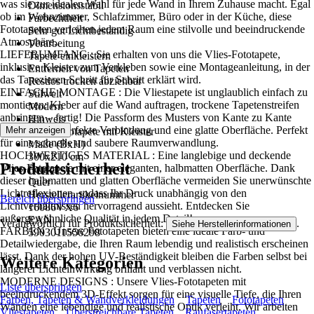
was sie zur idealen Wahl für jede Wand in Ihrem Zuhause macht. Egal
Dimensionsstabil
ob im Wohnzimmer, Schlafzimmer, Büro oder in der Küche, diese
Farbechtheit
Fototapeten verleihen jedem Raum eine stilvolle und beeindruckende
Sehr gut Lichtbeständig
Atmosphäre..
Verarbeitung
LIEFERUMFANG : Sie erhalten von uns die Vlies-Fototapete,
Tapete einkleistern
inklusive Kleister zum Verkleben sowie eine Montageanleitung, in der
Entfernen von Tapeten
das Tapezieren Schritt für Schritt erklärt wird.
Restlos trocken abziehbar
EINFACHE MONTAGE : Die Vliestapete ist unglaublich einfach zu
Stilwelt
montieren: Kleber auf die Wand auftragen, trockene Tapetenstreifen
Modern
anbringen – fertig! Die Passform des Musters von Kante zu Kante
Hinweis
sorgt für eine perfekte Verbindung und eine glatte Oberfläche. Perfekt
Mehr anzeigen
Vlies Fototapete mit Kleister
für eine schnelle und saubere Raumverwandlung.
Maße (BxH)
HOCHWERTIGES MATERIAL : Eine langlebige und deckende
300x210 cm
Produktsicherheit
Vlies-Fototapete mit einer eleganten, halbmatten Oberfläche. Dank
Format
dieser halbmatten und glatten Oberfläche vermeiden Sie unerwünschte
Quer
Lichtreflexionen, sodass Ihr Druck unabhängig von den
Herstellerartikelnummer
Bereich überspringen
Lichtverhältnissen hervorragend aussieht. Entdecken Sie
16086VX6
außergewöhnliche Qualität in jedem Detail!
EAN
Verantwortlich für Produktsicherheit:
.
Siehe Herstellerinformationen
FARBEN : Unsere Fototapeten bieten eine ideale Farb- und
5903011556298
Detailwiedergabe, die Ihren Raum lebendig und realistisch erscheinen
lässt. Dank der hohen UV-Beständigkeit bleiben die Farben selbst bei
Weitere Kategorien
längerer Lichteinwirkung brillant und verblassen nicht.
MODERNE DESIGNS : Unsere Vlies-Fototapeten mit
Liste überspringen
beeindruckendem 3D-Effekt sorgen für eine visuelle Tiefe, die Ihren
Farben, Tapeten & Wandverkleidungen
Tapeten
Fototapeten
Wänden eine lebendige und realistische Optik verleiht. Wir arbeiten
Vliestapeten
Überstreichbare Tapeten
Raufasertapeten