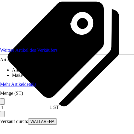
Weitere Artikel des Verkäufers
Art.-Nr.
12594536
Anzahl der Teile
:
6
Maße (BxH)
:
300x210 cm
Mehr Artikeldetails
Menge (ST)
1 ST
Verkauf durch:
WALLARENA