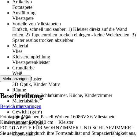
Artikeltyp
Fototapete
Ausführung
Vliestapete
Vorteile von Vliestapeten
Einfach, schnell und sauber: 1) Kleister direkt auf die Wand
rollen, 2) Tapetenrollen trocken einlegen - keine Weichzeiten, 3)
Später restlos trocken abziehbar
Material
Vlies
Kleisterempfehlung
Vliestapetenkleister
Grundfarbe
Weiß
Dekor / Muster
Mehr anzeigen
3D-Optik, Kinder-Motiv
Räume
Beschreibung
Wohnzimmer, Schlafzimmer, Küche, Kinderzimmer
Materialstärke
Bereich überspringen
2 mm
Gewicht (g/m²)
Fototapete Mädchen Pastell Wolken 16086VX6 Vliestapete
130 g/m²
Kinderzimmer 300x210 cm + Kleister
Anzahl der Teile
FOTOTAPETE FÜR WOHNZIMMER UND SCHLAFZIMMER :
6
Sie zeichnen sich durch ihre Formstabilität und Strapazierfähigkeit aus,
Eigenschaft