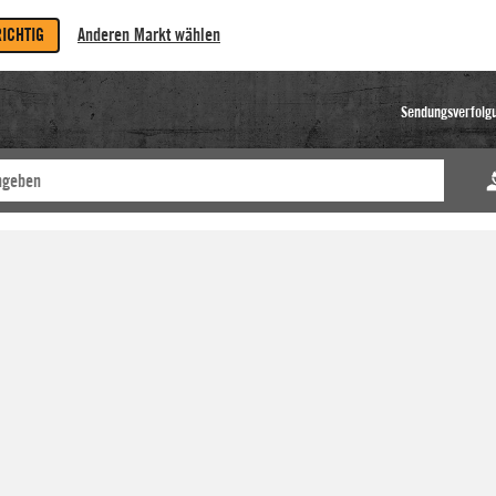
RICHTIG
Anderen Markt wählen
Sendungsverfolg