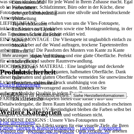
was sie zur idealen Wahl für jede Wand in Ihrem Zuhause macht. Egal
Dimensionsstabil
ob im Wohnzimmer, Schlafzimmer, Büro oder in der Küche, diese
Farbechtheit
Fototapeten verleihen jedem Raum eine stilvolle und beeindruckende
Sehr gut Lichtbeständig
Atmosphäre..
Verarbeitung
LIEFERUMFANG : Sie erhalten von uns die Vlies-Fototapete,
Tapete einkleistern
inklusive Kleister zum Verkleben sowie eine Montageanleitung, in der
Entfernen von Tapeten
das Tapezieren Schritt für Schritt erklärt wird.
Restlos trocken abziehbar
EINFACHE MONTAGE : Die Vliestapete ist unglaublich einfach zu
Stilwelt
montieren: Kleber auf die Wand auftragen, trockene Tapetenstreifen
Modern
anbringen – fertig! Die Passform des Musters von Kante zu Kante
Hinweis
sorgt für eine perfekte Verbindung und eine glatte Oberfläche. Perfekt
Mehr anzeigen
Vlies Fototapete mit Kleister
für eine schnelle und saubere Raumverwandlung.
Maße (BxH)
HOCHWERTIGES MATERIAL : Eine langlebige und deckende
300x210 cm
Produktsicherheit
Vlies-Fototapete mit einer eleganten, halbmatten Oberfläche. Dank
Format
dieser halbmatten und glatten Oberfläche vermeiden Sie unerwünschte
Quer
Lichtreflexionen, sodass Ihr Druck unabhängig von den
Herstellerartikelnummer
Bereich überspringen
Lichtverhältnissen hervorragend aussieht. Entdecken Sie
15928VX6
außergewöhnliche Qualität in jedem Detail!
EAN
Verantwortlich für Produktsicherheit:
.
Siehe Herstellerinformationen
FARBEN : Unsere Fototapeten bieten eine ideale Farb- und
5903011541638
Detailwiedergabe, die Ihren Raum lebendig und realistisch erscheinen
lässt. Dank der hohen UV-Beständigkeit bleiben die Farben selbst bei
Weitere Kategorien
längerer Lichteinwirkung brillant und verblassen nicht.
MODERNE DESIGNS : Unsere Vlies-Fototapeten mit
Liste überspringen
beeindruckendem 3D-Effekt sorgen für eine visuelle Tiefe, die Ihren
Farben, Tapeten & Wandverkleidungen
Tapeten
Fototapeten
Wänden eine lebendige und realistische Optik verleiht. Wir arbeiten
Vliestapeten
Überstreichbare Tapeten
Raufasertapeten