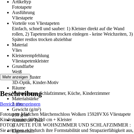
Artikeltyp
Fototapete
Ausführung
Vliestapete
Vorteile von Vliestapeten
Einfach, schnell und sauber: 1) Kleister direkt auf die Wand
rollen, 2) Tapetenrollen trocken einlegen - keine Weichzeiten, 3)
Später restlos trocken abziehbar
Material
Vlies
Kleisterempfehlung
Vliestapetenkleister
Grundfarbe
Weiß
Dekor / Muster
Mehr anzeigen
3D-Optik, Kinder-Motiv
Räume
Beschreibung
Wohnzimmer, Schlafzimmer, Küche, Kinderzimmer
Materialstärke
Bereich überspringen
2 mm
Gewicht (g/m²)
Fototapete Mädchen Märchenschloss Wolken 15928VX6 Vliestapete
130 g/m²
Kinderzimmer 300x210 cm + Kleister
Anzahl der Teile
FOTOTAPETE FÜR WOHNZIMMER UND SCHLAFZIMMER :
6
Sie zeichnen sich durch ihre Formstabilität und Strapazierfähigkeit aus,
Eigenschaft