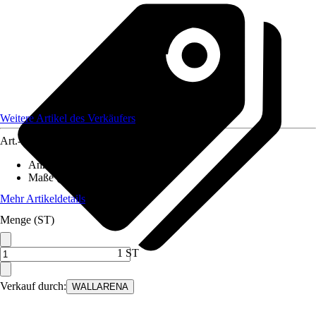
Weitere Artikel des Verkäufers
Art.-Nr.
12582282
Anzahl der Teile
:
6
Maße (BxH)
:
300x210 cm
Mehr Artikeldetails
Menge (ST)
1 ST
Verkauf durch:
WALLARENA