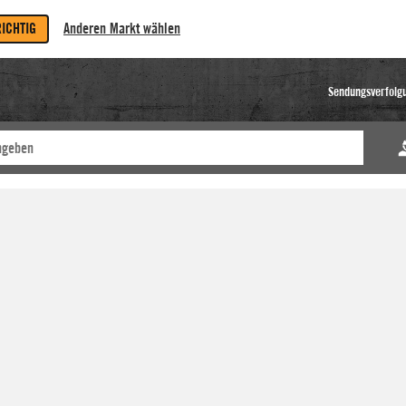
RICHTIG
Anderen Markt wählen
Sendungsverfolg