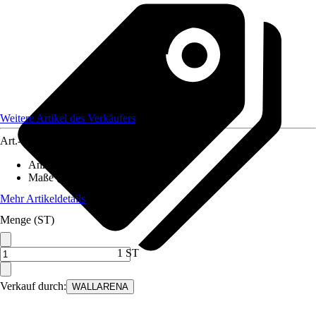
Weitere Artikel des Verkäufers
Art.-Nr.
12582300
Anzahl der Teile
:
8
Maße (BxH)
:
400x280 cm
Mehr Artikeldetails
Menge (ST)
1 ST
Verkauf durch:
WALLARENA