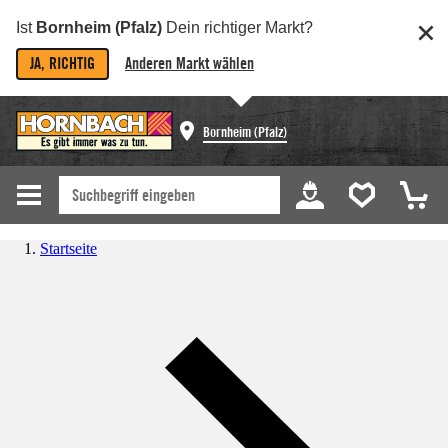
Ist
Bornheim (Pfalz)
Dein richtiger Markt?
JA, RICHTIG
Anderen Markt wählen
Bornheim (Pfalz)
Startseite