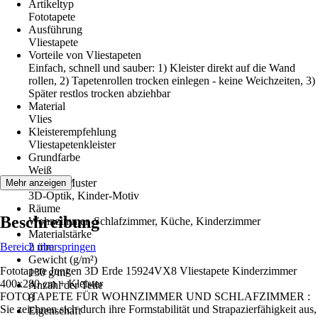
Artikeltyp
Fototapete
Ausführung
Vliestapete
Vorteile von Vliestapeten
Einfach, schnell und sauber: 1) Kleister direkt auf die Wand
rollen, 2) Tapetenrollen trocken einlegen - keine Weichzeiten, 3)
Später restlos trocken abziehbar
Material
Vlies
Kleisterempfehlung
Vliestapetenkleister
Grundfarbe
Weiß
Dekor / Muster
Mehr anzeigen
3D-Optik, Kinder-Motiv
Räume
Beschreibung
Wohnzimmer, Schlafzimmer, Küche, Kinderzimmer
Materialstärke
Bereich überspringen
2 mm
Gewicht (g/m²)
Fototapete Jungen 3D Erde 15924VX8 Vliestapete Kinderzimmer
130 g/m²
400x280 cm + Kleister
Anzahl der Teile
FOTOTAPETE FÜR WOHNZIMMER UND SCHLAFZIMMER :
8
Sie zeichnen sich durch ihre Formstabilität und Strapazierfähigkeit aus,
Eigenschaft