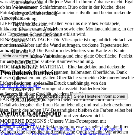
was sie zur idealen Wahl für jede Wand in Ihrem Zuhause macht. Egal
Dimensionsstabil
ob im Wohnzimmer, Schlafzimmer, Büro oder in der Küche, diese
Farbechtheit
Fototapeten verleihen jedem Raum eine stilvolle und beeindruckende
Sehr gut Lichtbeständig
Atmosphäre..
Verarbeitung
LIEFERUMFANG : Sie erhalten von uns die Vlies-Fototapete,
Tapete einkleistern
inklusive Kleister zum Verkleben sowie eine Montageanleitung, in der
Entfernen von Tapeten
das Tapezieren Schritt für Schritt erklärt wird.
Restlos trocken abziehbar
EINFACHE MONTAGE : Die Vliestapete ist unglaublich einfach zu
Stilwelt
montieren: Kleber auf die Wand auftragen, trockene Tapetenstreifen
Modern
anbringen – fertig! Die Passform des Musters von Kante zu Kante
Hinweis
sorgt für eine perfekte Verbindung und eine glatte Oberfläche. Perfekt
Mehr anzeigen
Vlies Fototapete mit Kleister
für eine schnelle und saubere Raumverwandlung.
Maße (BxH)
HOCHWERTIGES MATERIAL : Eine langlebige und deckende
400x280 cm
Produktsicherheit
Vlies-Fototapete mit einer eleganten, halbmatten Oberfläche. Dank
Format
dieser halbmatten und glatten Oberfläche vermeiden Sie unerwünschte
Quer
Lichtreflexionen, sodass Ihr Druck unabhängig von den
Herstellerartikelnummer
Bereich überspringen
Lichtverhältnissen hervorragend aussieht. Entdecken Sie
15924VX8
außergewöhnliche Qualität in jedem Detail!
EAN
Verantwortlich für Produktsicherheit:
.
Siehe Herstellerinformationen
FARBEN : Unsere Fototapeten bieten eine ideale Farb- und
5903011541379
Detailwiedergabe, die Ihren Raum lebendig und realistisch erscheinen
lässt. Dank der hohen UV-Beständigkeit bleiben die Farben selbst bei
Weitere Kategorien
längerer Lichteinwirkung brillant und verblassen nicht.
MODERNE DESIGNS : Unsere Vlies-Fototapeten mit
Liste überspringen
beeindruckendem 3D-Effekt sorgen für eine visuelle Tiefe, die Ihren
Farben, Tapeten & Wandverkleidungen
Tapeten
Fototapeten
Wänden eine lebendige und realistische Optik verleiht. Wir arbeiten
Vliestapeten
Überstreichbare Tapeten
Raufasertapeten