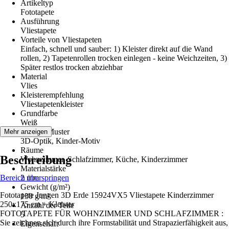
Artikeltyp
Fototapete
Ausführung
Vliestapete
Vorteile von Vliestapeten
Einfach, schnell und sauber: 1) Kleister direkt auf die Wand
rollen, 2) Tapetenrollen trocken einlegen - keine Weichzeiten, 3)
Später restlos trocken abziehbar
Material
Vlies
Kleisterempfehlung
Vliestapetenkleister
Grundfarbe
Weiß
Dekor / Muster
Mehr anzeigen
3D-Optik, Kinder-Motiv
Räume
Beschreibung
Wohnzimmer, Schlafzimmer, Küche, Kinderzimmer
Materialstärke
Bereich überspringen
2 mm
Gewicht (g/m²)
Fototapete Jungen 3D Erde 15924VX5 Vliestapete Kinderzimmer
130 g/m²
250x175 cm + Kleister
Anzahl der Teile
FOTOTAPETE FÜR WOHNZIMMER UND SCHLAFZIMMER :
5
Sie zeichnen sich durch ihre Formstabilität und Strapazierfähigkeit aus,
Eigenschaft