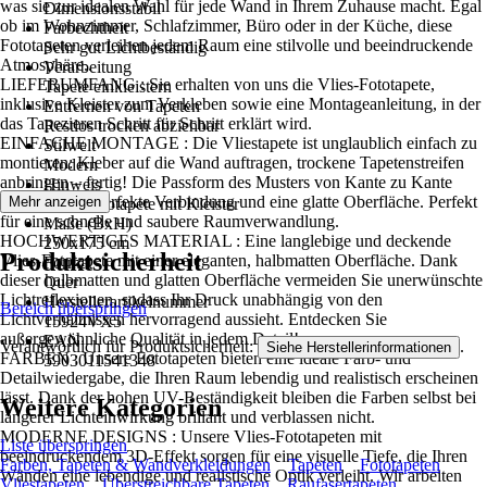
was sie zur idealen Wahl für jede Wand in Ihrem Zuhause macht. Egal
Dimensionsstabil
ob im Wohnzimmer, Schlafzimmer, Büro oder in der Küche, diese
Farbechtheit
Fototapeten verleihen jedem Raum eine stilvolle und beeindruckende
Sehr gut Lichtbeständig
Atmosphäre..
Verarbeitung
LIEFERUMFANG : Sie erhalten von uns die Vlies-Fototapete,
Tapete einkleistern
inklusive Kleister zum Verkleben sowie eine Montageanleitung, in der
Entfernen von Tapeten
das Tapezieren Schritt für Schritt erklärt wird.
Restlos trocken abziehbar
EINFACHE MONTAGE : Die Vliestapete ist unglaublich einfach zu
Stilwelt
montieren: Kleber auf die Wand auftragen, trockene Tapetenstreifen
Modern
anbringen – fertig! Die Passform des Musters von Kante zu Kante
Hinweis
sorgt für eine perfekte Verbindung und eine glatte Oberfläche. Perfekt
Mehr anzeigen
Vlies Fototapete mit Kleister
für eine schnelle und saubere Raumverwandlung.
Maße (BxH)
HOCHWERTIGES MATERIAL : Eine langlebige und deckende
250x175 cm
Produktsicherheit
Vlies-Fototapete mit einer eleganten, halbmatten Oberfläche. Dank
Format
dieser halbmatten und glatten Oberfläche vermeiden Sie unerwünschte
Quer
Lichtreflexionen, sodass Ihr Druck unabhängig von den
Herstellerartikelnummer
Bereich überspringen
Lichtverhältnissen hervorragend aussieht. Entdecken Sie
15924VX5
außergewöhnliche Qualität in jedem Detail!
EAN
Verantwortlich für Produktsicherheit:
.
Siehe Herstellerinformationen
FARBEN : Unsere Fototapeten bieten eine ideale Farb- und
5903011541348
Detailwiedergabe, die Ihren Raum lebendig und realistisch erscheinen
lässt. Dank der hohen UV-Beständigkeit bleiben die Farben selbst bei
Weitere Kategorien
längerer Lichteinwirkung brillant und verblassen nicht.
MODERNE DESIGNS : Unsere Vlies-Fototapeten mit
Liste überspringen
beeindruckendem 3D-Effekt sorgen für eine visuelle Tiefe, die Ihren
Farben, Tapeten & Wandverkleidungen
Tapeten
Fototapeten
Wänden eine lebendige und realistische Optik verleiht. Wir arbeiten
Vliestapeten
Überstreichbare Tapeten
Raufasertapeten