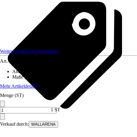
Weitere Artikel des Verkäufers
Art.-Nr.
12582225
Anzahl der Teile
:
5
Maße (BxH)
:
250x175 cm
Mehr Artikeldetails
Menge (ST)
1 ST
Verkauf durch:
WALLARENA