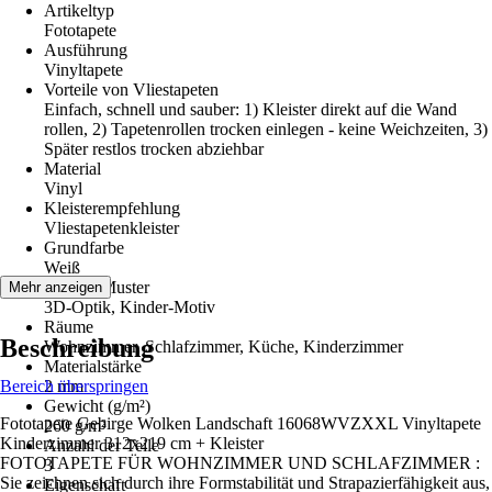
Artikeltyp
Fototapete
Ausführung
Vinyltapete
Vorteile von Vliestapeten
Einfach, schnell und sauber: 1) Kleister direkt auf die Wand
rollen, 2) Tapetenrollen trocken einlegen - keine Weichzeiten, 3)
Später restlos trocken abziehbar
Material
Vinyl
Kleisterempfehlung
Vliestapetenkleister
Grundfarbe
Weiß
Dekor / Muster
Mehr anzeigen
3D-Optik, Kinder-Motiv
Räume
Beschreibung
Wohnzimmer, Schlafzimmer, Küche, Kinderzimmer
Materialstärke
Bereich überspringen
2 mm
Gewicht (g/m²)
Fototapete Gebirge Wolken Landschaft 16068WVZXXL Vinyltapete
260 g/m²
Kinderzimmer 312x219 cm + Kleister
Anzahl der Teile
FOTOTAPETE FÜR WOHNZIMMER UND SCHLAFZIMMER :
3
Sie zeichnen sich durch ihre Formstabilität und Strapazierfähigkeit aus,
Eigenschaft