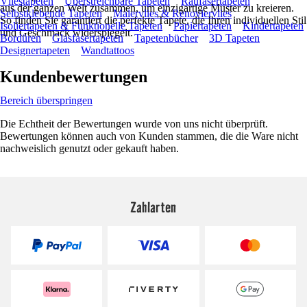
Vliestapeten
Überstreichbare Tapeten
Raufasertapeten
aus der ganzen Welt zusammen, um einzigartige Muster zu kreieren.
Selbstklebende Tapeten
Malervlies & Renoviervlies
So finden Sie garantiert die perfekte Tapete, die Ihren individuellen Stil
Isoliertapeten & Funktionelle Tapeten
Papiertapeten
Kindertapeten
und Geschmack widerspiegelt.
Bordüren
Glasfasertapeten
Tapetenbücher
3D Tapeten
Designertapeten
Wandtattoos
Kundenbewertungen
Bereich überspringen
Die Echtheit der Bewertungen wurde von uns nicht überprüft.
Bewertungen können auch von Kunden stammen, die die Ware nicht
nachweislich genutzt oder gekauft haben.
Zahlarten