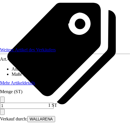
Weitere Artikel des Verkäufers
Art.-Nr.
12597429
Anzahl der Teile
:
3
Maße (BxH)
:
312x219 cm
Mehr Artikeldetails
Menge (ST)
1 ST
Verkauf durch:
WALLARENA