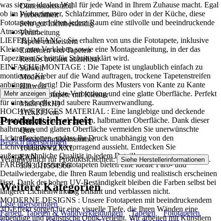
was sie zur idealen Wahl für jede Wand in Ihrem Zuhause macht. Egal
Dimensionsstabil
ob im Wohnzimmer, Schlafzimmer, Büro oder in der Küche, diese
Farbechtheit
Fototapeten verleihen jedem Raum eine stilvolle und beeindruckende
Sehr gut Lichtbeständig
Atmosphäre..
Verarbeitung
LIEFERUMFANG : Sie erhalten von uns die Fototapete, inklusive
Tapete einkleistern
Kleister zum Verkleben sowie eine Montageanleitung, in der das
Entfernen von Tapeten
Tapezieren Schritt für Schritt erklärt wird.
Restlos trocken abziehbar
EINFACHE MONTAGE : Die Tapete ist unglaublich einfach zu
Stilwelt
montieren: Kleber auf die Wand auftragen, trockene Tapetenstreifen
Modern
anbringen – fertig! Die Passform des Musters von Kante zu Kante
Hinweis
sorgt für eine perfekte Verbindung und eine glatte Oberfläche. Perfekt
Mehr anzeigen
Vlies Fototapete mit Kleister
für eine schnelle und saubere Raumverwandlung.
Maße (BxH)
HOCHWERTIGES MATERIAL : Eine langlebige und deckende
312x219 cm
Produktsicherheit
Fototapete mit einer eleganten, halbmatten Oberfläche. Dank dieser
Format
halbmatten und glatten Oberfläche vermeiden Sie unerwünschte
Quer
Lichtreflexionen, sodass Ihr Druck unabhängig von den
Herstellerartikelnummer
Bereich überspringen
Lichtverhältnissen hervorragend aussieht. Entdecken Sie
16068WVZXXL
außergewöhnliche Qualität in jedem Detail!
EAN
Verantwortlich für Produktsicherheit:
.
Siehe Herstellerinformationen
FARBEN : Unsere Fototapeten bieten eine ideale Farb- und
5903011554966
Detailwiedergabe, die Ihren Raum lebendig und realistisch erscheinen
lässt. Dank der hohen UV-Beständigkeit bleiben die Farben selbst bei
Weitere Kategorien
längerer Lichteinwirkung brillant und verblassen nicht.
MODERNE DESIGNS : Unsere Fototapeten mit beeindruckendem
Liste überspringen
3D-Effekt sorgen für eine visuelle Tiefe, die Ihren Wänden eine
Farben, Tapeten & Wandverkleidungen
Tapeten
Fototapeten
lebendige und realistische Optik verleiht. Wir arbeiten mit Künstlern