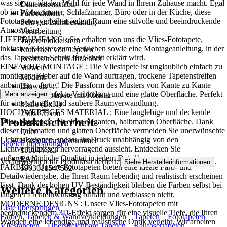
was sie zur idealen Wahl für jede Wand in Ihrem Zuhause macht. Egal
Dimensionsstabil
ob im Wohnzimmer, Schlafzimmer, Büro oder in der Küche, diese
Farbechtheit
Fototapeten verleihen jedem Raum eine stilvolle und beeindruckende
Sehr gut Lichtbeständig
Atmosphäre..
Verarbeitung
LIEFERUMFANG : Sie erhalten von uns die Vlies-Fototapete,
Tapete einkleistern
inklusive Kleister zum Verkleben sowie eine Montageanleitung, in der
Entfernen von Tapeten
das Tapezieren Schritt für Schritt erklärt wird.
Restlos trocken abziehbar
EINFACHE MONTAGE : Die Vliestapete ist unglaublich einfach zu
Stilwelt
montieren: Kleber auf die Wand auftragen, trockene Tapetenstreifen
Modern
anbringen – fertig! Die Passform des Musters von Kante zu Kante
Hinweis
sorgt für eine perfekte Verbindung und eine glatte Oberfläche. Perfekt
Mehr anzeigen
Vlies Fototapete mit Kleister
für eine schnelle und saubere Raumverwandlung.
Maße (BxH)
HOCHWERTIGES MATERIAL : Eine langlebige und deckende
250x175 cm
Produktsicherheit
Vlies-Fototapete mit einer eleganten, halbmatten Oberfläche. Dank
Format
dieser halbmatten und glatten Oberfläche vermeiden Sie unerwünschte
Quer
Lichtreflexionen, sodass Ihr Druck unabhängig von den
Herstellerartikelnummer
Bereich überspringen
Lichtverhältnissen hervorragend aussieht. Entdecken Sie
15994VX5
außergewöhnliche Qualität in jedem Detail!
EAN
Verantwortlich für Produktsicherheit:
.
Siehe Herstellerinformationen
FARBEN : Unsere Fototapeten bieten eine ideale Farb- und
5903011547562
Detailwiedergabe, die Ihren Raum lebendig und realistisch erscheinen
lässt. Dank der hohen UV-Beständigkeit bleiben die Farben selbst bei
Weitere Kategorien
längerer Lichteinwirkung brillant und verblassen nicht.
MODERNE DESIGNS : Unsere Vlies-Fototapeten mit
Liste überspringen
beeindruckendem 3D-Effekt sorgen für eine visuelle Tiefe, die Ihren
Farben, Tapeten & Wandverkleidungen
Tapeten
Fototapeten
Wänden eine lebendige und realistische Optik verleiht. Wir arbeiten
Vliestapeten
Überstreichbare Tapeten
Raufasertapeten