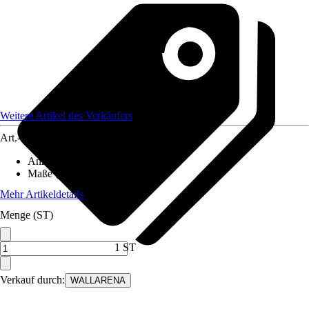
Weitere Artikel des Verkäufers
Art.-Nr.
12582328
Anzahl der Teile
:
5
Maße (BxH)
:
250x175 cm
Mehr Artikeldetails
Menge (ST)
1 ST
Verkauf durch:
WALLARENA