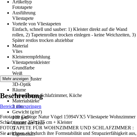
Artikeltyp
Fototapete
Ausführung
Vliestapete
Vorteile von Vliestapeten
Einfach, schnell und sauber: 1) Kleister direkt auf die Wand
rollen, 2) Tapetenrollen trocken einlegen - keine Weichzeiten, 3)
Später restlos trocken abziehbar
Material
Vlies
Kleisterempfehlung
Vliestapetenkleister
Grundfarbe
Weiß
Dekor / Muster
Mehr anzeigen
3D-Optik
Räume
Beschreibung
Wohnzimmer, Schlafzimmer, Küche
Materialstärke
Bereich überspringen
2 mm
Gewicht (g/m²)
Fototapete Gebirge Natur Vögel 15994VX5 Vliestapete Wohnzimmer
130 g/m²
Schlafzimmer 250x175 cm + Kleister
Anzahl der Teile
FOTOTAPETE FÜR WOHNZIMMER UND SCHLAFZIMMER :
5
Sie zeichnen sich durch ihre Formstabilität und Strapazierfähigkeit aus,
Eigenschaft