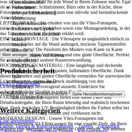
was sie zur idealen Wahl für jede Wand in Ihrem Zuhause macht. Egal
Dimensionsstabil
ob im Wohnzimmer, Schlafzimmer, Büro oder in der Küche, diese
Farbechtheit
Fototapeten verleihen jedem Raum eine stilvolle und beeindruckende
Sehr gut Lichtbeständig
Atmosphäre..
Verarbeitung
LIEFERUMFANG : Sie erhalten von uns die Vlies-Fototapete,
Tapete einkleistern
inklusive Kleister zum Verkleben sowie eine Montageanleitung, in der
Entfernen von Tapeten
das Tapezieren Schritt für Schritt erklärt wird.
Restlos trocken abziehbar
EINFACHE MONTAGE : Die Vliestapete ist unglaublich einfach zu
Stilwelt
montieren: Kleber auf die Wand auftragen, trockene Tapetenstreifen
Modern
anbringen – fertig! Die Passform des Musters von Kante zu Kante
Hinweis
sorgt für eine perfekte Verbindung und eine glatte Oberfläche. Perfekt
Mehr anzeigen
Vlies Fototapete mit Kleister
für eine schnelle und saubere Raumverwandlung.
Maße (BxH)
HOCHWERTIGES MATERIAL : Eine langlebige und deckende
350x250 cm
Produktsicherheit
Vlies-Fototapete mit einer eleganten, halbmatten Oberfläche. Dank
Format
dieser halbmatten und glatten Oberfläche vermeiden Sie unerwünschte
Quer
Lichtreflexionen, sodass Ihr Druck unabhängig von den
Herstellerartikelnummer
Bereich überspringen
Lichtverhältnissen hervorragend aussieht. Entdecken Sie
15919VX7
außergewöhnliche Qualität in jedem Detail!
EAN
Verantwortlich für Produktsicherheit:
.
Siehe Herstellerinformationen
FARBEN : Unsere Fototapeten bieten eine ideale Farb- und
5903011541010
Detailwiedergabe, die Ihren Raum lebendig und realistisch erscheinen
lässt. Dank der hohen UV-Beständigkeit bleiben die Farben selbst bei
Weitere Kategorien
längerer Lichteinwirkung brillant und verblassen nicht.
MODERNE DESIGNS : Unsere Vlies-Fototapeten mit
Liste überspringen
beeindruckendem 3D-Effekt sorgen für eine visuelle Tiefe, die Ihren
Farben, Tapeten & Wandverkleidungen
Tapeten
Fototapeten
Wänden eine lebendige und realistische Optik verleiht. Wir arbeiten
Vliestapeten
Überstreichbare Tapeten
Raufasertapeten