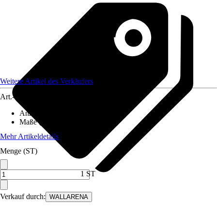
Weitere Artikel des Verkäufers
Art.-Nr.
12582295
Anzahl der Teile
:
7
Maße (BxH)
:
350x250 cm
Mehr Artikeldetails
Menge (ST)
1 ST
Verkauf durch:
WALLARENA