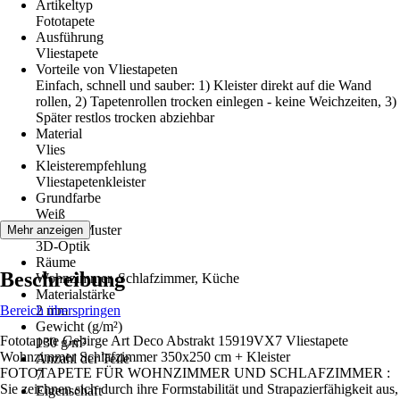
Artikeltyp
Fototapete
Ausführung
Vliestapete
Vorteile von Vliestapeten
Einfach, schnell und sauber: 1) Kleister direkt auf die Wand
rollen, 2) Tapetenrollen trocken einlegen - keine Weichzeiten, 3)
Später restlos trocken abziehbar
Material
Vlies
Kleisterempfehlung
Vliestapetenkleister
Grundfarbe
Weiß
Dekor / Muster
Mehr anzeigen
3D-Optik
Räume
Beschreibung
Wohnzimmer, Schlafzimmer, Küche
Materialstärke
Bereich überspringen
2 mm
Gewicht (g/m²)
Fototapete Gebirge Art Deco Abstrakt 15919VX7 Vliestapete
130 g/m²
Wohnzimmer Schlafzimmer 350x250 cm + Kleister
Anzahl der Teile
FOTOTAPETE FÜR WOHNZIMMER UND SCHLAFZIMMER :
7
Sie zeichnen sich durch ihre Formstabilität und Strapazierfähigkeit aus,
Eigenschaft