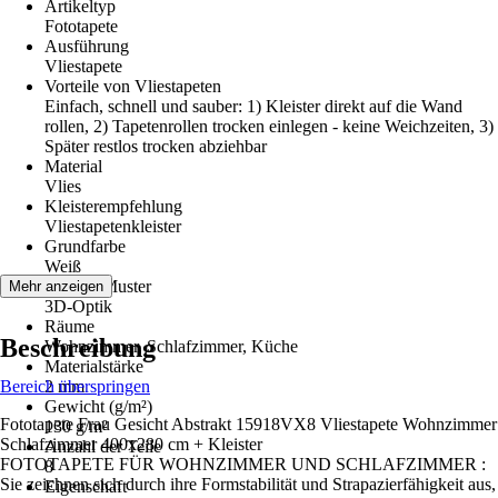
Artikeltyp
Fototapete
Ausführung
Vliestapete
Vorteile von Vliestapeten
Einfach, schnell und sauber: 1) Kleister direkt auf die Wand
rollen, 2) Tapetenrollen trocken einlegen - keine Weichzeiten, 3)
Später restlos trocken abziehbar
Material
Vlies
Kleisterempfehlung
Vliestapetenkleister
Grundfarbe
Weiß
Dekor / Muster
Mehr anzeigen
3D-Optik
Räume
Beschreibung
Wohnzimmer, Schlafzimmer, Küche
Materialstärke
Bereich überspringen
2 mm
Gewicht (g/m²)
Fototapete Frau Gesicht Abstrakt 15918VX8 Vliestapete Wohnzimmer
130 g/m²
Schlafzimmer 400x280 cm + Kleister
Anzahl der Teile
FOTOTAPETE FÜR WOHNZIMMER UND SCHLAFZIMMER :
8
Sie zeichnen sich durch ihre Formstabilität und Strapazierfähigkeit aus,
Eigenschaft