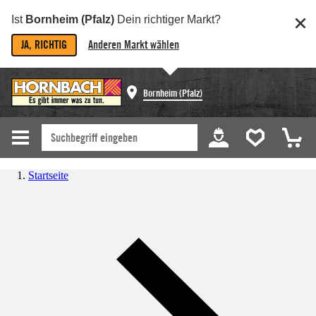
Ist
Bornheim (Pfalz)
Dein richtiger Markt?
JA, RICHTIG
Anderen Markt wählen
Bornheim (Pfalz)
Startseite