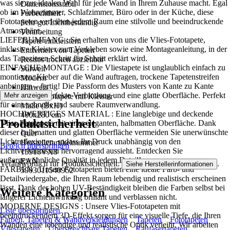
was sie zur idealen Wahl für jede Wand in Ihrem Zuhause macht. Egal
Dimensionsstabil
ob im Wohnzimmer, Schlafzimmer, Büro oder in der Küche, diese
Farbechtheit
Fototapeten verleihen jedem Raum eine stilvolle und beeindruckende
Sehr gut Lichtbeständig
Atmosphäre..
Verarbeitung
LIEFERUMFANG : Sie erhalten von uns die Vlies-Fototapete,
Tapete einkleistern
inklusive Kleister zum Verkleben sowie eine Montageanleitung, in der
Entfernen von Tapeten
das Tapezieren Schritt für Schritt erklärt wird.
Restlos trocken abziehbar
EINFACHE MONTAGE : Die Vliestapete ist unglaublich einfach zu
Stilwelt
montieren: Kleber auf die Wand auftragen, trockene Tapetenstreifen
Modern
anbringen – fertig! Die Passform des Musters von Kante zu Kante
Hinweis
sorgt für eine perfekte Verbindung und eine glatte Oberfläche. Perfekt
Mehr anzeigen
Vlies Fototapete mit Kleister
für eine schnelle und saubere Raumverwandlung.
Maße (BxH)
HOCHWERTIGES MATERIAL : Eine langlebige und deckende
400x280 cm
Produktsicherheit
Vlies-Fototapete mit einer eleganten, halbmatten Oberfläche. Dank
Format
dieser halbmatten und glatten Oberfläche vermeiden Sie unerwünschte
Quer
Lichtreflexionen, sodass Ihr Druck unabhängig von den
Herstellerartikelnummer
Bereich überspringen
Lichtverhältnissen hervorragend aussieht. Entdecken Sie
15918VX8
außergewöhnliche Qualität in jedem Detail!
EAN
Verantwortlich für Produktsicherheit:
.
Siehe Herstellerinformationen
FARBEN : Unsere Fototapeten bieten eine ideale Farb- und
5903011540952
Detailwiedergabe, die Ihren Raum lebendig und realistisch erscheinen
lässt. Dank der hohen UV-Beständigkeit bleiben die Farben selbst bei
Weitere Kategorien
längerer Lichteinwirkung brillant und verblassen nicht.
MODERNE DESIGNS : Unsere Vlies-Fototapeten mit
Liste überspringen
beeindruckendem 3D-Effekt sorgen für eine visuelle Tiefe, die Ihren
Farben, Tapeten & Wandverkleidungen
Tapeten
Fototapeten
Wänden eine lebendige und realistische Optik verleiht. Wir arbeiten
Vliestapeten
Überstreichbare Tapeten
Raufasertapeten