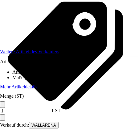
Weitere Artikel des Verkäufers
Art.-Nr.
12582430
Anzahl der Teile
:
8
Maße (BxH)
:
400x280 cm
Mehr Artikeldetails
Menge (ST)
1 ST
Verkauf durch:
WALLARENA