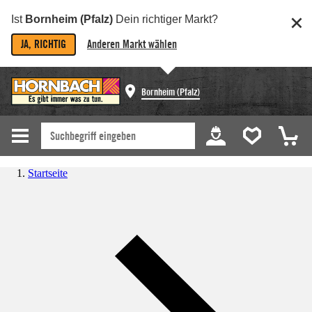
Ist
Bornheim (Pfalz)
Dein richtiger Markt?
JA, RICHTIG
Anderen Markt wählen
Bornheim (Pfalz)
Startseite