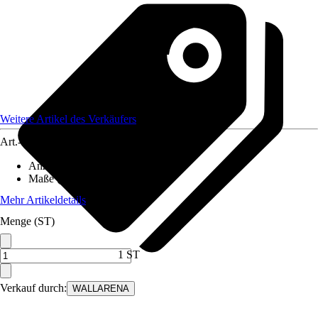
Weitere Artikel des Verkäufers
Art.-Nr.
12582158
Anzahl der Teile
:
7
Maße (BxH)
:
350x250 cm
Mehr Artikeldetails
Menge (ST)
1 ST
Verkauf durch:
WALLARENA