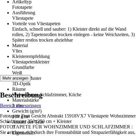
Artikeltyp
Fototapete
Ausführung
Vliestapete
Vorteile von Vliestapeten
Einfach, schnell und sauber: 1) Kleister direkt auf die Wand
rollen, 2) Tapetenrollen trocken einlegen - keine Weichzeiten, 3)
Später restlos trocken abziehbar
Material
Vlies
Kleisterempfehlung
Vliestapetenkleister
Grundfarbe
Weiß
Dekor / Muster
Mehr anzeigen
3D-Optik
Räume
Beschreibung
Wohnzimmer, Schlafzimmer, Küche
Materialstärke
Bereich überspringen
2 mm
Gewicht (g/m²)
Fototapete Frau Gesicht Abstrakt 15918VX7 Vliestapete Wohnzimmer
130 g/m²
Schlafzimmer 350x250 cm + Kleister
Anzahl der Teile
FOTOTAPETE FÜR WOHNZIMMER UND SCHLAFZIMMER :
7
Sie zeichnen sich durch ihre Formstabilität und Strapazierfähigkeit aus,
Eigenschaft