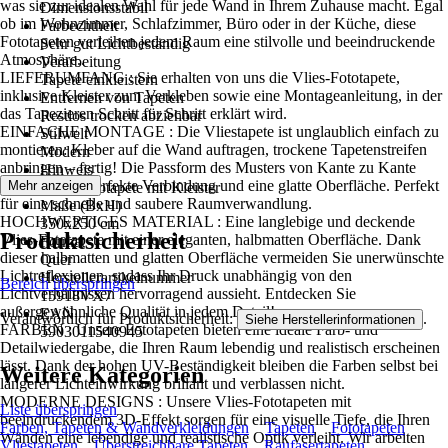
was sie zur idealen Wahl für jede Wand in Ihrem Zuhause macht. Egal
Dimensionsstabil
ob im Wohnzimmer, Schlafzimmer, Büro oder in der Küche, diese
Farbechtheit
Fototapeten verleihen jedem Raum eine stilvolle und beeindruckende
Sehr gut Lichtbeständig
Atmosphäre..
Verarbeitung
LIEFERUMFANG : Sie erhalten von uns die Vlies-Fototapete,
Tapete einkleistern
inklusive Kleister zum Verkleben sowie eine Montageanleitung, in der
Entfernen von Tapeten
das Tapezieren Schritt für Schritt erklärt wird.
Restlos trocken abziehbar
EINFACHE MONTAGE : Die Vliestapete ist unglaublich einfach zu
Stilwelt
montieren: Kleber auf die Wand auftragen, trockene Tapetenstreifen
Modern
anbringen – fertig! Die Passform des Musters von Kante zu Kante
Hinweis
sorgt für eine perfekte Verbindung und eine glatte Oberfläche. Perfekt
Mehr anzeigen
Vlies Fototapete mit Kleister
für eine schnelle und saubere Raumverwandlung.
Maße (BxH)
HOCHWERTIGES MATERIAL : Eine langlebige und deckende
350x250 cm
Produktsicherheit
Vlies-Fototapete mit einer eleganten, halbmatten Oberfläche. Dank
Format
dieser halbmatten und glatten Oberfläche vermeiden Sie unerwünschte
Quer
Lichtreflexionen, sodass Ihr Druck unabhängig von den
Herstellerartikelnummer
Bereich überspringen
Lichtverhältnissen hervorragend aussieht. Entdecken Sie
15918VX7
außergewöhnliche Qualität in jedem Detail!
EAN
Verantwortlich für Produktsicherheit:
.
Siehe Herstellerinformationen
FARBEN : Unsere Fototapeten bieten eine ideale Farb- und
5903011540945
Detailwiedergabe, die Ihren Raum lebendig und realistisch erscheinen
lässt. Dank der hohen UV-Beständigkeit bleiben die Farben selbst bei
Weitere Kategorien
längerer Lichteinwirkung brillant und verblassen nicht.
MODERNE DESIGNS : Unsere Vlies-Fototapeten mit
Liste überspringen
beeindruckendem 3D-Effekt sorgen für eine visuelle Tiefe, die Ihren
Farben, Tapeten & Wandverkleidungen
Tapeten
Fototapeten
Wänden eine lebendige und realistische Optik verleiht. Wir arbeiten
Vliestapeten
Überstreichbare Tapeten
Raufasertapeten