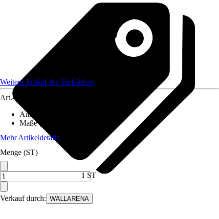
Weitere Artikel des Verkäufers
Art.-Nr.
12582433
Anzahl der Teile
:
6
Maße (BxH)
:
300x210 cm
Mehr Artikeldetails
Menge (ST)
1 ST
Verkauf durch:
WALLARENA