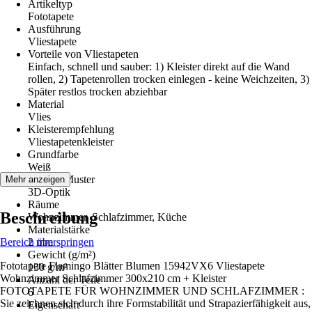
Artikeltyp
Fototapete
Ausführung
Vliestapete
Vorteile von Vliestapeten
Einfach, schnell und sauber: 1) Kleister direkt auf die Wand
rollen, 2) Tapetenrollen trocken einlegen - keine Weichzeiten, 3)
Später restlos trocken abziehbar
Material
Vlies
Kleisterempfehlung
Vliestapetenkleister
Grundfarbe
Weiß
Dekor / Muster
Mehr anzeigen
3D-Optik
Räume
Beschreibung
Wohnzimmer, Schlafzimmer, Küche
Materialstärke
Bereich überspringen
2 mm
Gewicht (g/m²)
Fototapete Flamingo Blätter Blumen 15942VX6 Vliestapete
130 g/m²
Wohnzimmer Schlafzimmer 300x210 cm + Kleister
Anzahl der Teile
FOTOTAPETE FÜR WOHNZIMMER UND SCHLAFZIMMER :
6
Sie zeichnen sich durch ihre Formstabilität und Strapazierfähigkeit aus,
Eigenschaft