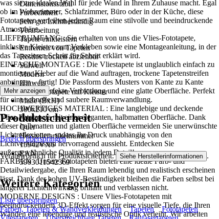
was sie zur idealen Wahl für jede Wand in Ihrem Zuhause macht. Egal
Dimensionsstabil
ob im Wohnzimmer, Schlafzimmer, Büro oder in der Küche, diese
Farbechtheit
Fototapeten verleihen jedem Raum eine stilvolle und beeindruckende
Sehr gut Lichtbeständig
Atmosphäre..
Verarbeitung
LIEFERUMFANG : Sie erhalten von uns die Vlies-Fototapete,
Tapete einkleistern
inklusive Kleister zum Verkleben sowie eine Montageanleitung, in der
Entfernen von Tapeten
das Tapezieren Schritt für Schritt erklärt wird.
Restlos trocken abziehbar
EINFACHE MONTAGE : Die Vliestapete ist unglaublich einfach zu
Stilwelt
montieren: Kleber auf die Wand auftragen, trockene Tapetenstreifen
Modern
anbringen – fertig! Die Passform des Musters von Kante zu Kante
Hinweis
sorgt für eine perfekte Verbindung und eine glatte Oberfläche. Perfekt
Mehr anzeigen
Vlies Fototapete mit Kleister
für eine schnelle und saubere Raumverwandlung.
Maße (BxH)
HOCHWERTIGES MATERIAL : Eine langlebige und deckende
300x210 cm
Produktsicherheit
Vlies-Fototapete mit einer eleganten, halbmatten Oberfläche. Dank
Format
dieser halbmatten und glatten Oberfläche vermeiden Sie unerwünschte
Quer
Lichtreflexionen, sodass Ihr Druck unabhängig von den
Herstellerartikelnummer
Bereich überspringen
Lichtverhältnissen hervorragend aussieht. Entdecken Sie
15942VX6
außergewöhnliche Qualität in jedem Detail!
EAN
Verantwortlich für Produktsicherheit:
.
Siehe Herstellerinformationen
FARBEN : Unsere Fototapeten bieten eine ideale Farb- und
5903011542369
Detailwiedergabe, die Ihren Raum lebendig und realistisch erscheinen
lässt. Dank der hohen UV-Beständigkeit bleiben die Farben selbst bei
Weitere Kategorien
längerer Lichteinwirkung brillant und verblassen nicht.
MODERNE DESIGNS : Unsere Vlies-Fototapeten mit
Liste überspringen
beeindruckendem 3D-Effekt sorgen für eine visuelle Tiefe, die Ihren
Farben, Tapeten & Wandverkleidungen
Tapeten
Fototapeten
Wänden eine lebendige und realistische Optik verleiht. Wir arbeiten
Vliestapeten
Überstreichbare Tapeten
Raufasertapeten