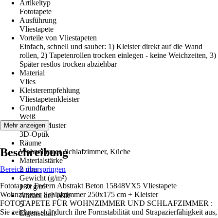
Artikeltyp
Fototapete
Ausführung
Vliestapete
Vorteile von Vliestapeten
Einfach, schnell und sauber: 1) Kleister direkt auf die Wand
rollen, 2) Tapetenrollen trocken einlegen - keine Weichzeiten, 3)
Später restlos trocken abziehbar
Material
Vlies
Kleisterempfehlung
Vliestapetenkleister
Grundfarbe
Weiß
Dekor / Muster
Mehr anzeigen
3D-Optik
Räume
Beschreibung
Wohnzimmer, Schlafzimmer, Küche
Materialstärke
Bereich überspringen
2 mm
Gewicht (g/m²)
Fototapete Federn Abstrakt Beton 15848VX5 Vliestapete
130 g/m²
Wohnzimmer Schlafzimmer 250x175 cm + Kleister
Anzahl der Teile
FOTOTAPETE FÜR WOHNZIMMER UND SCHLAFZIMMER :
5
Sie zeichnen sich durch ihre Formstabilität und Strapazierfähigkeit aus,
Eigenschaft