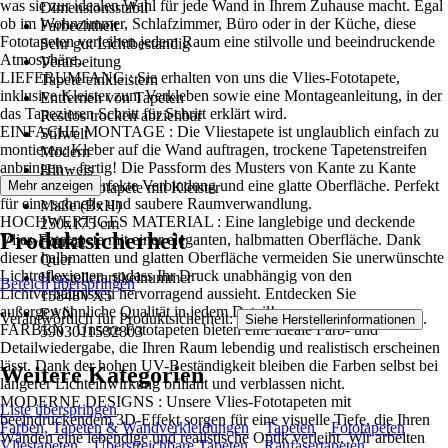
was sie zur idealen Wahl für jede Wand in Ihrem Zuhause macht. Egal
Dimensionsstabil
ob im Wohnzimmer, Schlafzimmer, Büro oder in der Küche, diese
Farbechtheit
Fototapeten verleihen jedem Raum eine stilvolle und beeindruckende
Sehr gut Lichtbeständig
Atmosphäre..
Verarbeitung
LIEFERUMFANG : Sie erhalten von uns die Vlies-Fototapete,
Tapete einkleistern
inklusive Kleister zum Verkleben sowie eine Montageanleitung, in der
Entfernen von Tapeten
das Tapezieren Schritt für Schritt erklärt wird.
Restlos trocken abziehbar
EINFACHE MONTAGE : Die Vliestapete ist unglaublich einfach zu
Stilwelt
montieren: Kleber auf die Wand auftragen, trockene Tapetenstreifen
Modern
anbringen – fertig! Die Passform des Musters von Kante zu Kante
Hinweis
sorgt für eine perfekte Verbindung und eine glatte Oberfläche. Perfekt
Mehr anzeigen
Vlies Fototapete mit Kleister
für eine schnelle und saubere Raumverwandlung.
Maße (BxH)
HOCHWERTIGES MATERIAL : Eine langlebige und deckende
250x175 cm
Produktsicherheit
Vlies-Fototapete mit einer eleganten, halbmatten Oberfläche. Dank
Format
dieser halbmatten und glatten Oberfläche vermeiden Sie unerwünschte
Quer
Lichtreflexionen, sodass Ihr Druck unabhängig von den
Herstellerartikelnummer
Bereich überspringen
Lichtverhältnissen hervorragend aussieht. Entdecken Sie
15848VX5
außergewöhnliche Qualität in jedem Detail!
EAN
Verantwortlich für Produktsicherheit:
.
Siehe Herstellerinformationen
FARBEN : Unsere Fototapeten bieten eine ideale Farb- und
5903011532803
Detailwiedergabe, die Ihren Raum lebendig und realistisch erscheinen
lässt. Dank der hohen UV-Beständigkeit bleiben die Farben selbst bei
Weitere Kategorien
längerer Lichteinwirkung brillant und verblassen nicht.
MODERNE DESIGNS : Unsere Vlies-Fototapeten mit
Liste überspringen
beeindruckendem 3D-Effekt sorgen für eine visuelle Tiefe, die Ihren
Farben, Tapeten & Wandverkleidungen
Tapeten
Fototapeten
Wänden eine lebendige und realistische Optik verleiht. Wir arbeiten
Vliestapeten
Überstreichbare Tapeten
Raufasertapeten