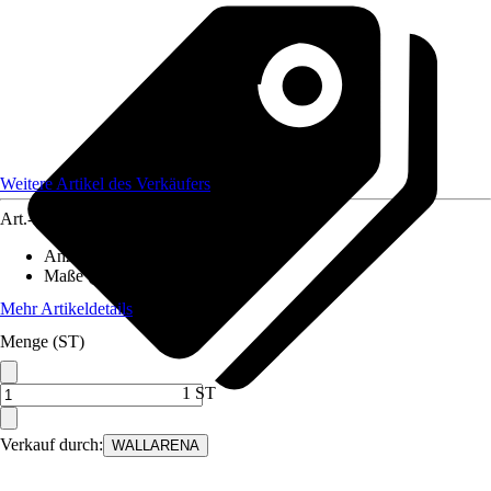
Weitere Artikel des Verkäufers
Art.-Nr.
12582455
Anzahl der Teile
:
5
Maße (BxH)
:
250x175 cm
Mehr Artikeldetails
Menge (ST)
1 ST
Verkauf durch:
WALLARENA