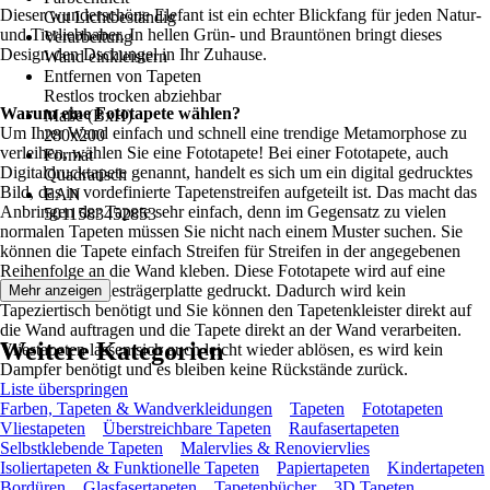
Dieser wunderschöne Elefant ist ein echter Blickfang für jeden Natur-
Gut Lichtbeständig
und Tierliebhaber. In hellen Grün- und Brauntönen bringt dieses
Verarbeitung
Design den Dschungel in Ihr Zuhause.
Wand einkleistern
Entfernen von Tapeten
Restlos trocken abziehbar
Warum eine Fototapete wählen?
Maße (BxH)
Um Ihrer Wand einfach und schnell eine trendige Metamorphose zu
280x200
verleihen, wählen Sie eine Fototapete! Bei einer Fototapete, auch
Format
Digitaldrucktapete genannt, handelt es sich um ein digital gedrucktes
Quadratisch
Bild, das in vordefinierte Tapetenstreifen aufgeteilt ist. Das macht das
EAN
Anbringen der Tapete sehr einfach, denn im Gegensatz zu vielen
5011583452853
normalen Tapeten müssen Sie nicht nach einem Muster suchen. Sie
können die Tapete einfach Streifen für Streifen in der angegebenen
Reihenfolge an die Wand kleben. Diese Fototapete wird auf eine
hochwertige Vliesträgerplatte gedruckt. Dadurch wird kein
Mehr anzeigen
Tapeziertisch benötigt und Sie können den Tapetenkleister direkt auf
die Wand auftragen und die Tapete direkt an der Wand verarbeiten.
Weitere Kategorien
Vliestapeten lassen sich auch leicht wieder ablösen, es wird kein
Dampfer benötigt und es bleiben keine Rückstände zurück.
Liste überspringen
Farben, Tapeten & Wandverkleidungen
Tapeten
Fototapeten
Vliestapeten
Überstreichbare Tapeten
Raufasertapeten
Selbstklebende Tapeten
Malervlies & Renoviervlies
Isoliertapeten & Funktionelle Tapeten
Papiertapeten
Kindertapeten
Bordüren
Glasfasertapeten
Tapetenbücher
3D Tapeten