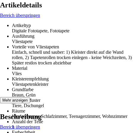
Artikeldetails
Bereich überspringen
Artikeltyp
Digitale Fototapete, Fototapete
Ausführung
Vliestapete
Vorteile von Vliestapeten
Einfach, schnell und sauber: 1) Kleister direkt auf die Wand
rollen, 2) Tapetenrollen trocken einlegen - keine Weichzeiten, 3)
Später restlos trocken abziehbar
Material
Vlies
Kleisterempfehlung
Vliestapetenkleister
Grundfarbe
Braun, Grün
Dekor / Muster
Mehr anzeigen
Tiere, Dschungel
Räume
Beschreibung
Kinderzimmer, Schlafzimmer, Teenagerzimmer, Wohnzimmer
Anzahl der Teile
Bereich überspringen
1
Farbechtheit