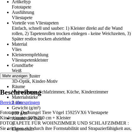
Artikeltyp
Fototapete
Ausführung
Vliestapete
Vorteile von Vliestapeten
Einfach, schnell und sauber: 1) Kleister direkt auf die Wand
rollen, 2) Tapetenrollen trocken einlegen - keine Weichzeiten, 3)
Später restlos trocken abziehbar
Material
Vlies
Kleisterempfehlung
Vliestapetenkleister
Grundfarbe
Weiß
Dekor / Muster
Mehr anzeigen
3D-Optik, Kinder-Motiv
Räume
Beschreibung
Wohnzimmer, Schlafzimmer, Küche, Kinderzimmer
Materialstärke
Bereich überspringen
2 mm
Gewicht (g/m²)
Fototapete Dschungel Tiere Vögel 15925VX6 Vliestapete
130 g/m²
Kinderzimmer 300x210 cm + Kleister
Anzahl der Teile
FOTOTAPETE FÜR WOHNZIMMER UND SCHLAFZIMMER :
6
Sie zeichnen sich durch ihre Formstabilität und Strapazierfähigkeit aus,
Eigenschaft