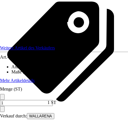
Weitere Artikel des Verkäufers
Art.-Nr.
12582378
Anzahl der Teile
:
6
Maße (BxH)
:
300x210 cm
Mehr Artikeldetails
Menge (ST)
1 ST
Verkauf durch:
WALLARENA