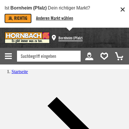
Ist
Bornheim (Pfalz)
Dein richtiger Markt?
JA, RICHTIG
Anderen Markt wählen
Bornheim (Pfalz)
Startseite