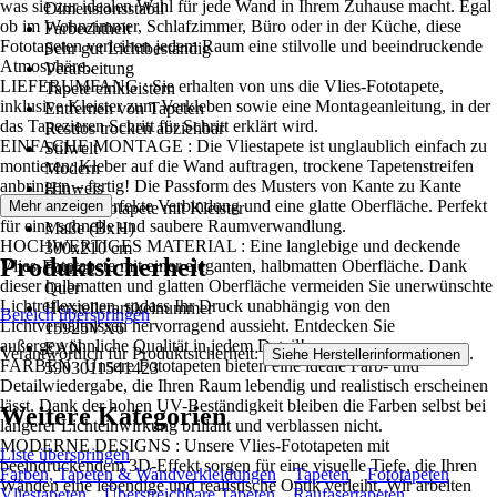
was sie zur idealen Wahl für jede Wand in Ihrem Zuhause macht. Egal
Dimensionsstabil
ob im Wohnzimmer, Schlafzimmer, Büro oder in der Küche, diese
Farbechtheit
Fototapeten verleihen jedem Raum eine stilvolle und beeindruckende
Sehr gut Lichtbeständig
Atmosphäre..
Verarbeitung
LIEFERUMFANG : Sie erhalten von uns die Vlies-Fototapete,
Tapete einkleistern
inklusive Kleister zum Verkleben sowie eine Montageanleitung, in der
Entfernen von Tapeten
das Tapezieren Schritt für Schritt erklärt wird.
Restlos trocken abziehbar
EINFACHE MONTAGE : Die Vliestapete ist unglaublich einfach zu
Stilwelt
montieren: Kleber auf die Wand auftragen, trockene Tapetenstreifen
Modern
anbringen – fertig! Die Passform des Musters von Kante zu Kante
Hinweis
sorgt für eine perfekte Verbindung und eine glatte Oberfläche. Perfekt
Mehr anzeigen
Vlies Fototapete mit Kleister
für eine schnelle und saubere Raumverwandlung.
Maße (BxH)
HOCHWERTIGES MATERIAL : Eine langlebige und deckende
300x210 cm
Produktsicherheit
Vlies-Fototapete mit einer eleganten, halbmatten Oberfläche. Dank
Format
dieser halbmatten und glatten Oberfläche vermeiden Sie unerwünschte
Quer
Lichtreflexionen, sodass Ihr Druck unabhängig von den
Herstellerartikelnummer
Bereich überspringen
Lichtverhältnissen hervorragend aussieht. Entdecken Sie
15925VX6
außergewöhnliche Qualität in jedem Detail!
EAN
Verantwortlich für Produktsicherheit:
.
Siehe Herstellerinformationen
FARBEN : Unsere Fototapeten bieten eine ideale Farb- und
5903011541423
Detailwiedergabe, die Ihren Raum lebendig und realistisch erscheinen
lässt. Dank der hohen UV-Beständigkeit bleiben die Farben selbst bei
Weitere Kategorien
längerer Lichteinwirkung brillant und verblassen nicht.
MODERNE DESIGNS : Unsere Vlies-Fototapeten mit
Liste überspringen
beeindruckendem 3D-Effekt sorgen für eine visuelle Tiefe, die Ihren
Farben, Tapeten & Wandverkleidungen
Tapeten
Fototapeten
Wänden eine lebendige und realistische Optik verleiht. Wir arbeiten
Vliestapeten
Überstreichbare Tapeten
Raufasertapeten