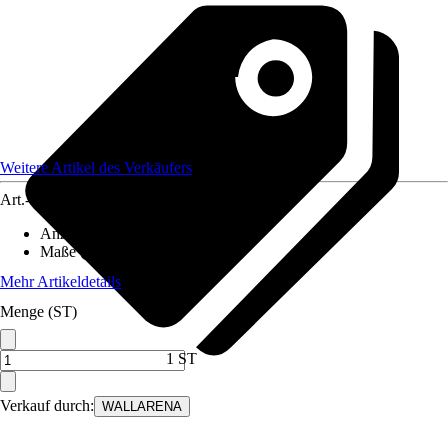
Weitere Artikel des Verkäufers
Art.-Nr.
12582210
Anzahl der Teile
:
5
Maße (BxH)
:
250x175 cm
Mehr Artikeldetails
Menge (ST)
1 ST
Verkauf durch:
WALLARENA