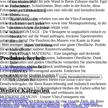
was sie zur idealen Wahl für jede Wand in Ihrem Zuhause macht. Egal
Dimensionsstabil
ob im Wohnzimmer, Schlafzimmer, Büro oder in der Küche, diese
Farbechtheit
Fototapeten verleihen jedem Raum eine stilvolle und beeindruckende
Sehr gut Lichtbeständig
Atmosphäre..
Verarbeitung
LIEFERUMFANG : Sie erhalten von uns die Vlies-Fototapete,
Tapete einkleistern
inklusive Kleister zum Verkleben sowie eine Montageanleitung, in der
Entfernen von Tapeten
das Tapezieren Schritt für Schritt erklärt wird.
Restlos trocken abziehbar
EINFACHE MONTAGE : Die Vliestapete ist unglaublich einfach zu
Stilwelt
montieren: Kleber auf die Wand auftragen, trockene Tapetenstreifen
Modern
anbringen – fertig! Die Passform des Musters von Kante zu Kante
Hinweis
sorgt für eine perfekte Verbindung und eine glatte Oberfläche. Perfekt
Mehr anzeigen
Vlies Fototapete mit Kleister
für eine schnelle und saubere Raumverwandlung.
Maße (BxH)
HOCHWERTIGES MATERIAL : Eine langlebige und deckende
250x175 cm
Produktsicherheit
Vlies-Fototapete mit einer eleganten, halbmatten Oberfläche. Dank
Format
dieser halbmatten und glatten Oberfläche vermeiden Sie unerwünschte
Quer
Lichtreflexionen, sodass Ihr Druck unabhängig von den
Herstellerartikelnummer
Bereich überspringen
Lichtverhältnissen hervorragend aussieht. Entdecken Sie
15969VX5
außergewöhnliche Qualität in jedem Detail!
EAN
Verantwortlich für Produktsicherheit:
.
Siehe Herstellerinformationen
FARBEN : Unsere Fototapeten bieten eine ideale Farb- und
5903011545384
Detailwiedergabe, die Ihren Raum lebendig und realistisch erscheinen
lässt. Dank der hohen UV-Beständigkeit bleiben die Farben selbst bei
Weitere Kategorien
längerer Lichteinwirkung brillant und verblassen nicht.
MODERNE DESIGNS : Unsere Vlies-Fototapeten mit
Liste überspringen
beeindruckendem 3D-Effekt sorgen für eine visuelle Tiefe, die Ihren
Farben, Tapeten & Wandverkleidungen
Tapeten
Fototapeten
Wänden eine lebendige und realistische Optik verleiht. Wir arbeiten
Vliestapeten
Überstreichbare Tapeten
Raufasertapeten