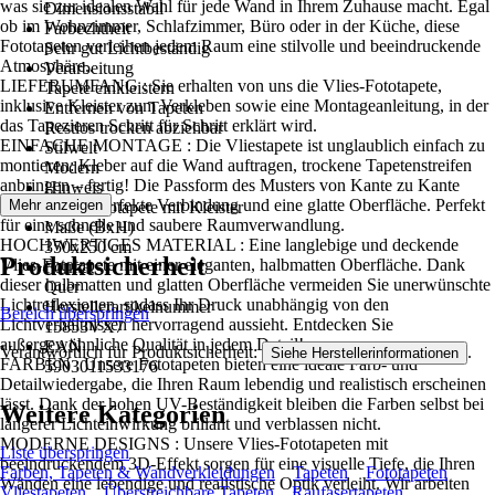
was sie zur idealen Wahl für jede Wand in Ihrem Zuhause macht. Egal
Dimensionsstabil
ob im Wohnzimmer, Schlafzimmer, Büro oder in der Küche, diese
Farbechtheit
Fototapeten verleihen jedem Raum eine stilvolle und beeindruckende
Sehr gut Lichtbeständig
Atmosphäre..
Verarbeitung
LIEFERUMFANG : Sie erhalten von uns die Vlies-Fototapete,
Tapete einkleistern
inklusive Kleister zum Verkleben sowie eine Montageanleitung, in der
Entfernen von Tapeten
das Tapezieren Schritt für Schritt erklärt wird.
Restlos trocken abziehbar
EINFACHE MONTAGE : Die Vliestapete ist unglaublich einfach zu
Stilwelt
montieren: Kleber auf die Wand auftragen, trockene Tapetenstreifen
Modern
anbringen – fertig! Die Passform des Musters von Kante zu Kante
Hinweis
sorgt für eine perfekte Verbindung und eine glatte Oberfläche. Perfekt
Mehr anzeigen
Vlies Fototapete mit Kleister
für eine schnelle und saubere Raumverwandlung.
Maße (BxH)
HOCHWERTIGES MATERIAL : Eine langlebige und deckende
350x250 cm
Produktsicherheit
Vlies-Fototapete mit einer eleganten, halbmatten Oberfläche. Dank
Format
dieser halbmatten und glatten Oberfläche vermeiden Sie unerwünschte
Quer
Lichtreflexionen, sodass Ihr Druck unabhängig von den
Herstellerartikelnummer
Bereich überspringen
Lichtverhältnissen hervorragend aussieht. Entdecken Sie
15853VX7
außergewöhnliche Qualität in jedem Detail!
EAN
Verantwortlich für Produktsicherheit:
.
Siehe Herstellerinformationen
FARBEN : Unsere Fototapeten bieten eine ideale Farb- und
5903011533176
Detailwiedergabe, die Ihren Raum lebendig und realistisch erscheinen
lässt. Dank der hohen UV-Beständigkeit bleiben die Farben selbst bei
Weitere Kategorien
längerer Lichteinwirkung brillant und verblassen nicht.
MODERNE DESIGNS : Unsere Vlies-Fototapeten mit
Liste überspringen
beeindruckendem 3D-Effekt sorgen für eine visuelle Tiefe, die Ihren
Farben, Tapeten & Wandverkleidungen
Tapeten
Fototapeten
Wänden eine lebendige und realistische Optik verleiht. Wir arbeiten
Vliestapeten
Überstreichbare Tapeten
Raufasertapeten