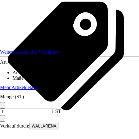
Weitere Artikel des Verkäufers
Art.-Nr.
12582416
Anzahl der Teile
:
7
Maße (BxH)
:
350x250 cm
Mehr Artikeldetails
Menge (ST)
1 ST
Verkauf durch:
WALLARENA