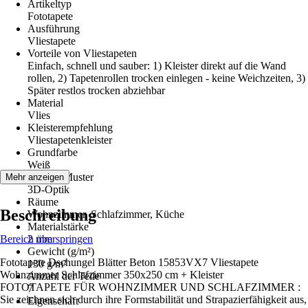
Artikeltyp
Fototapete
Ausführung
Vliestapete
Vorteile von Vliestapeten
Einfach, schnell und sauber: 1) Kleister direkt auf die Wand
rollen, 2) Tapetenrollen trocken einlegen - keine Weichzeiten, 3)
Später restlos trocken abziehbar
Material
Vlies
Kleisterempfehlung
Vliestapetenkleister
Grundfarbe
Weiß
Dekor / Muster
Mehr anzeigen
3D-Optik
Räume
Beschreibung
Wohnzimmer, Schlafzimmer, Küche
Materialstärke
Bereich überspringen
2 mm
Gewicht (g/m²)
Fototapete Dschungel Blätter Beton 15853VX7 Vliestapete
130 g/m²
Wohnzimmer Schlafzimmer 350x250 cm + Kleister
Anzahl der Teile
FOTOTAPETE FÜR WOHNZIMMER UND SCHLAFZIMMER :
7
Sie zeichnen sich durch ihre Formstabilität und Strapazierfähigkeit aus,
Eigenschaft