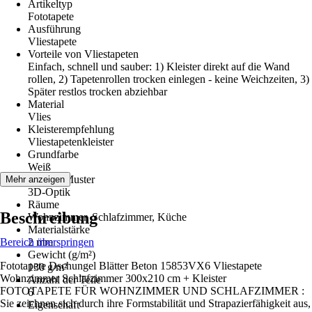
Artikeltyp
Fototapete
Ausführung
Vliestapete
Vorteile von Vliestapeten
Einfach, schnell und sauber: 1) Kleister direkt auf die Wand
rollen, 2) Tapetenrollen trocken einlegen - keine Weichzeiten, 3)
Später restlos trocken abziehbar
Material
Vlies
Kleisterempfehlung
Vliestapetenkleister
Grundfarbe
Weiß
Dekor / Muster
Mehr anzeigen
3D-Optik
Räume
Beschreibung
Wohnzimmer, Schlafzimmer, Küche
Materialstärke
Bereich überspringen
2 mm
Gewicht (g/m²)
Fototapete Dschungel Blätter Beton 15853VX6 Vliestapete
130 g/m²
Wohnzimmer Schlafzimmer 300x210 cm + Kleister
Anzahl der Teile
FOTOTAPETE FÜR WOHNZIMMER UND SCHLAFZIMMER :
6
Sie zeichnen sich durch ihre Formstabilität und Strapazierfähigkeit aus,
Eigenschaft