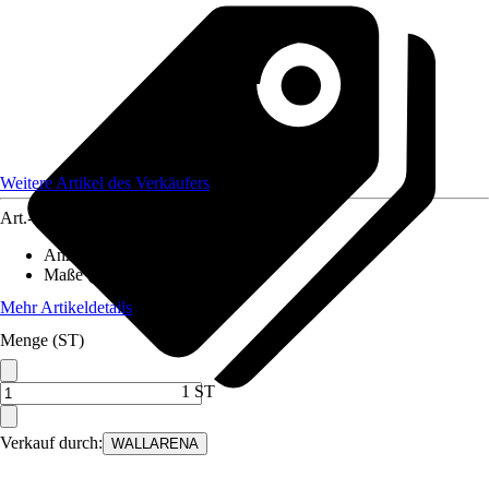
Weitere Artikel des Verkäufers
Art.-Nr.
12582427
Anzahl der Teile
:
6
Maße (BxH)
:
300x210 cm
Mehr Artikeldetails
Menge (ST)
1 ST
Verkauf durch:
WALLARENA