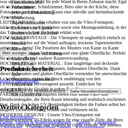
was sie zur idealen Wahl für jede Wand in Ihrem Zuhause macht. Egal
Dimensionsstabil
ob im Wohnzimmer, Schlafzimmer, Büro oder in der Küche, diese
Farbechtheit
Fototapeten verleihen jedem Raum eine stilvolle und beeindruckende
Sehr gut Lichtbeständig
Atmosphäre..
Verarbeitung
LIEFERUMFANG : Sie erhalten von uns die Vlies-Fototapete,
Tapete einkleistern
inklusive Kleister zum Verkleben sowie eine Montageanleitung, in der
Entfernen von Tapeten
das Tapezieren Schritt für Schritt erklärt wird.
Restlos trocken abziehbar
EINFACHE MONTAGE : Die Vliestapete ist unglaublich einfach zu
Stilwelt
montieren: Kleber auf die Wand auftragen, trockene Tapetenstreifen
Modern
anbringen – fertig! Die Passform des Musters von Kante zu Kante
Hinweis
sorgt für eine perfekte Verbindung und eine glatte Oberfläche. Perfekt
Mehr anzeigen
Vlies Fototapete mit Kleister
für eine schnelle und saubere Raumverwandlung.
Maße (BxH)
HOCHWERTIGES MATERIAL : Eine langlebige und deckende
300x210 cm
Produktsicherheit
Vlies-Fototapete mit einer eleganten, halbmatten Oberfläche. Dank
Format
dieser halbmatten und glatten Oberfläche vermeiden Sie unerwünschte
Quer
Lichtreflexionen, sodass Ihr Druck unabhängig von den
Herstellerartikelnummer
Bereich überspringen
Lichtverhältnissen hervorragend aussieht. Entdecken Sie
15853VX6
außergewöhnliche Qualität in jedem Detail!
EAN
Verantwortlich für Produktsicherheit:
.
Siehe Herstellerinformationen
FARBEN : Unsere Fototapeten bieten eine ideale Farb- und
5903011533169
Detailwiedergabe, die Ihren Raum lebendig und realistisch erscheinen
lässt. Dank der hohen UV-Beständigkeit bleiben die Farben selbst bei
Weitere Kategorien
längerer Lichteinwirkung brillant und verblassen nicht.
MODERNE DESIGNS : Unsere Vlies-Fototapeten mit
Liste überspringen
beeindruckendem 3D-Effekt sorgen für eine visuelle Tiefe, die Ihren
Farben, Tapeten & Wandverkleidungen
Tapeten
Fototapeten
Wänden eine lebendige und realistische Optik verleiht. Wir arbeiten
Vliestapeten
Überstreichbare Tapeten
Raufasertapeten