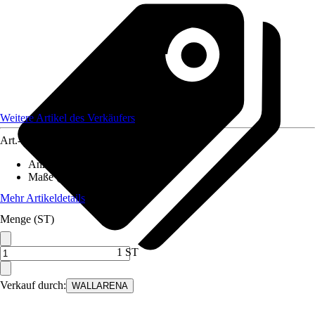
Weitere Artikel des Verkäufers
Art.-Nr.
12582163
Anzahl der Teile
:
5
Maße (BxH)
:
250x175 cm
Mehr Artikeldetails
Menge (ST)
1 ST
Verkauf durch:
WALLARENA