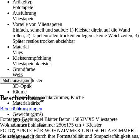
Artikeltyp
Fototapete
Ausführung
Vliestapete
Vorteile von Vliestapeten
Einfach, schnell und sauber: 1) Kleister direkt auf die Wand
rollen, 2) Tapetenrollen trocken einlegen - keine Weichzeiten, 3)
Später restlos trocken abziehbar
Material
Vlies
Kleisterempfehlung
Vliestapetenkleister
Grundfarbe
Weiß
Dekor / Muster
Mehr anzeigen
3D-Optik
Räume
Beschreibung
Wohnzimmer, Schlafzimmer, Küche
Materialstärke
Bereich überspringen
2 mm
Gewicht (g/m²)
Fototapete Dschungel Blätter Beton 15853VX5 Vliestapete
130 g/m²
Wohnzimmer Schlafzimmer 250x175 cm + Kleister
Anzahl der Teile
FOTOTAPETE FÜR WOHNZIMMER UND SCHLAFZIMMER :
5
Sie zeichnen sich durch ihre Formstabilität und Strapazierfähigkeit aus,
Eigenschaft