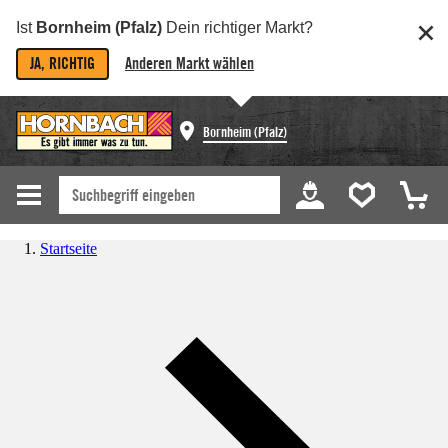
Ist
Bornheim (Pfalz)
Dein richtiger Markt?
JA, RICHTIG
Anderen Markt wählen
Bornheim (Pfalz)
Startseite