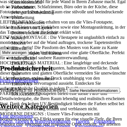
was sie zur idealen Wahl für jede Wand in Ihrem Zuhause macht. Egal
Dimensionsstabil
ob im Wohnzimmer, Schlafzimmer, Büro oder in der Küche, diese
Farbechtheit
Fototapeten verleihen jedem Raum eine stilvolle und beeindruckende
Sehr gut Lichtbeständig
Atmosphäre..
Verarbeitung
LIEFERUMFANG : Sie erhalten von uns die Vlies-Fototapete,
Tapete einkleistern
inklusive Kleister zum Verkleben sowie eine Montageanleitung, in der
Entfernen von Tapeten
das Tapezieren Schritt für Schritt erklärt wird.
Restlos trocken abziehbar
EINFACHE MONTAGE : Die Vliestapete ist unglaublich einfach zu
Stilwelt
montieren: Kleber auf die Wand auftragen, trockene Tapetenstreifen
Modern
anbringen – fertig! Die Passform des Musters von Kante zu Kante
Hinweis
sorgt für eine perfekte Verbindung und eine glatte Oberfläche. Perfekt
Mehr anzeigen
Vlies Fototapete mit Kleister
für eine schnelle und saubere Raumverwandlung.
Maße (BxH)
HOCHWERTIGES MATERIAL : Eine langlebige und deckende
250x175 cm
Produktsicherheit
Vlies-Fototapete mit einer eleganten, halbmatten Oberfläche. Dank
Format
dieser halbmatten und glatten Oberfläche vermeiden Sie unerwünschte
Quer
Lichtreflexionen, sodass Ihr Druck unabhängig von den
Herstellerartikelnummer
Bereich überspringen
Lichtverhältnissen hervorragend aussieht. Entdecken Sie
15853VX5
außergewöhnliche Qualität in jedem Detail!
EAN
Verantwortlich für Produktsicherheit:
.
Siehe Herstellerinformationen
FARBEN : Unsere Fototapeten bieten eine ideale Farb- und
5903011533152
Detailwiedergabe, die Ihren Raum lebendig und realistisch erscheinen
lässt. Dank der hohen UV-Beständigkeit bleiben die Farben selbst bei
Weitere Kategorien
längerer Lichteinwirkung brillant und verblassen nicht.
MODERNE DESIGNS : Unsere Vlies-Fototapeten mit
Liste überspringen
beeindruckendem 3D-Effekt sorgen für eine visuelle Tiefe, die Ihren
Farben, Tapeten & Wandverkleidungen
Tapeten
Fototapeten
Wänden eine lebendige und realistische Optik verleiht. Wir arbeiten
Vliestapeten
Überstreichbare Tapeten
Raufasertapeten