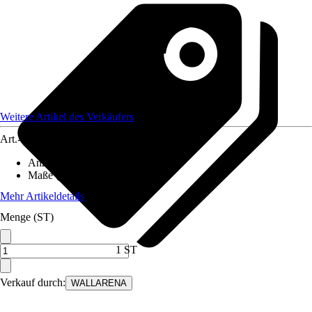
Weitere Artikel des Verkäufers
Art.-Nr.
12582401
Anzahl der Teile
:
8
Maße (BxH)
:
400x280 cm
Mehr Artikeldetails
Menge (ST)
1 ST
Verkauf durch:
WALLARENA