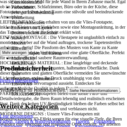
was sie zur idealen Wahl für jede Wand in Ihrem Zuhause macht. Egal
Dimensionsstabil
ob im Wohnzimmer, Schlafzimmer, Büro oder in der Küche, diese
Farbechtheit
Fototapeten verleihen jedem Raum eine stilvolle und beeindruckende
Sehr gut Lichtbeständig
Atmosphäre..
Verarbeitung
LIEFERUMFANG : Sie erhalten von uns die Vlies-Fototapete,
Tapete einkleistern
inklusive Kleister zum Verkleben sowie eine Montageanleitung, in der
Entfernen von Tapeten
das Tapezieren Schritt für Schritt erklärt wird.
Restlos trocken abziehbar
EINFACHE MONTAGE : Die Vliestapete ist unglaublich einfach zu
Stilwelt
montieren: Kleber auf die Wand auftragen, trockene Tapetenstreifen
Modern
anbringen – fertig! Die Passform des Musters von Kante zu Kante
Hinweis
sorgt für eine perfekte Verbindung und eine glatte Oberfläche. Perfekt
Mehr anzeigen
Vlies Fototapete mit Kleister
für eine schnelle und saubere Raumverwandlung.
Maße (BxH)
HOCHWERTIGES MATERIAL : Eine langlebige und deckende
400x280 cm
Produktsicherheit
Vlies-Fototapete mit einer eleganten, halbmatten Oberfläche. Dank
Format
dieser halbmatten und glatten Oberfläche vermeiden Sie unerwünschte
Quer
Lichtreflexionen, sodass Ihr Druck unabhängig von den
Herstellerartikelnummer
Bereich überspringen
Lichtverhältnissen hervorragend aussieht. Entdecken Sie
15979VX8
außergewöhnliche Qualität in jedem Detail!
EAN
Verantwortlich für Produktsicherheit:
.
Siehe Herstellerinformationen
FARBEN : Unsere Fototapeten bieten eine ideale Farb- und
5903011546541
Detailwiedergabe, die Ihren Raum lebendig und realistisch erscheinen
lässt. Dank der hohen UV-Beständigkeit bleiben die Farben selbst bei
Weitere Kategorien
längerer Lichteinwirkung brillant und verblassen nicht.
MODERNE DESIGNS : Unsere Vlies-Fototapeten mit
Liste überspringen
beeindruckendem 3D-Effekt sorgen für eine visuelle Tiefe, die Ihren
Farben, Tapeten & Wandverkleidungen
Tapeten
Fototapeten
Wänden eine lebendige und realistische Optik verleiht. Wir arbeiten
Vliestapeten
Überstreichbare Tapeten
Raufasertapeten