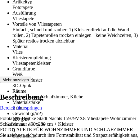
Artikeltyp
Fototapete
Ausführung
Vliestapete
Vorteile von Vliestapeten
Einfach, schnell und sauber: 1) Kleister direkt auf die Wand
rollen, 2) Tapetenrollen trocken einlegen - keine Weichzeiten, 3)
Später restlos trocken abziehbar
Material
Vlies
Kleisterempfehlung
Vliestapetenkleister
Grundfarbe
Weiß
Dekor / Muster
Mehr anzeigen
3D-Optik
Räume
Beschreibung
Wohnzimmer, Schlafzimmer, Küche
Materialstärke
Bereich überspringen
2 mm
Gewicht (g/m²)
Fototapete Brücke Stadt Nachts 15979VX8 Vliestapete Wohnzimmer
130 g/m²
Schlafzimmer 400x280 cm + Kleister
Anzahl der Teile
FOTOTAPETE FÜR WOHNZIMMER UND SCHLAFZIMMER :
8
Sie zeichnen sich durch ihre Formstabilität und Strapazierfähigkeit aus,
Eigenschaft