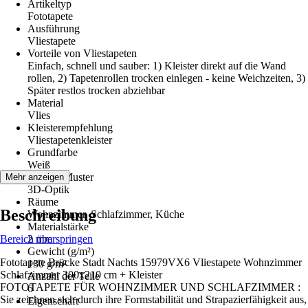
Artikeltyp
Fototapete
Ausführung
Vliestapete
Vorteile von Vliestapeten
Einfach, schnell und sauber: 1) Kleister direkt auf die Wand
rollen, 2) Tapetenrollen trocken einlegen - keine Weichzeiten, 3)
Später restlos trocken abziehbar
Material
Vlies
Kleisterempfehlung
Vliestapetenkleister
Grundfarbe
Weiß
Dekor / Muster
Mehr anzeigen
3D-Optik
Räume
Beschreibung
Wohnzimmer, Schlafzimmer, Küche
Materialstärke
Bereich überspringen
2 mm
Gewicht (g/m²)
Fototapete Brücke Stadt Nachts 15979VX6 Vliestapete Wohnzimmer
130 g/m²
Schlafzimmer 300x210 cm + Kleister
Anzahl der Teile
FOTOTAPETE FÜR WOHNZIMMER UND SCHLAFZIMMER :
6
Sie zeichnen sich durch ihre Formstabilität und Strapazierfähigkeit aus,
Eigenschaft