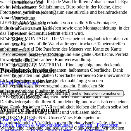
was sie zur idealen Wahl für jede Wand in Ihrem Zuhause macht. Egal
Dimensionsstabil
ob im Wohnzimmer, Schlafzimmer, Büro oder in der Küche, diese
Farbechtheit
Fototapeten verleihen jedem Raum eine stilvolle und beeindruckende
Sehr gut Lichtbeständig
Atmosphäre..
Verarbeitung
LIEFERUMFANG : Sie erhalten von uns die Vlies-Fototapete,
Tapete einkleistern
inklusive Kleister zum Verkleben sowie eine Montageanleitung, in der
Entfernen von Tapeten
das Tapezieren Schritt für Schritt erklärt wird.
Restlos trocken abziehbar
EINFACHE MONTAGE : Die Vliestapete ist unglaublich einfach zu
Stilwelt
montieren: Kleber auf die Wand auftragen, trockene Tapetenstreifen
Modern
anbringen – fertig! Die Passform des Musters von Kante zu Kante
Hinweis
sorgt für eine perfekte Verbindung und eine glatte Oberfläche. Perfekt
Mehr anzeigen
Vlies Fototapete mit Kleister
für eine schnelle und saubere Raumverwandlung.
Maße (BxH)
HOCHWERTIGES MATERIAL : Eine langlebige und deckende
300x210 cm
Produktsicherheit
Vlies-Fototapete mit einer eleganten, halbmatten Oberfläche. Dank
Format
dieser halbmatten und glatten Oberfläche vermeiden Sie unerwünschte
Quer
Lichtreflexionen, sodass Ihr Druck unabhängig von den
Herstellerartikelnummer
Bereich überspringen
Lichtverhältnissen hervorragend aussieht. Entdecken Sie
15979VX6
außergewöhnliche Qualität in jedem Detail!
EAN
Verantwortlich für Produktsicherheit:
.
Siehe Herstellerinformationen
FARBEN : Unsere Fototapeten bieten eine ideale Farb- und
5903011546527
Detailwiedergabe, die Ihren Raum lebendig und realistisch erscheinen
lässt. Dank der hohen UV-Beständigkeit bleiben die Farben selbst bei
Weitere Kategorien
längerer Lichteinwirkung brillant und verblassen nicht.
MODERNE DESIGNS : Unsere Vlies-Fototapeten mit
Liste überspringen
beeindruckendem 3D-Effekt sorgen für eine visuelle Tiefe, die Ihren
Farben, Tapeten & Wandverkleidungen
Tapeten
Fototapeten
Wänden eine lebendige und realistische Optik verleiht. Wir arbeiten
Vliestapeten
Überstreichbare Tapeten
Raufasertapeten