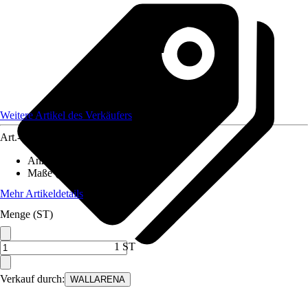
Weitere Artikel des Verkäufers
Art.-Nr.
12582253
Anzahl der Teile
:
6
Maße (BxH)
:
300x210 cm
Mehr Artikeldetails
Menge (ST)
1 ST
Verkauf durch:
WALLARENA