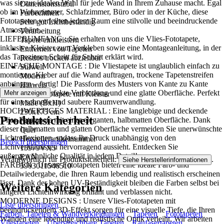
was sie zur idealen Wahl für jede Wand in Ihrem Zuhause macht. Egal
Dimensionsstabil
ob im Wohnzimmer, Schlafzimmer, Büro oder in der Küche, diese
Farbechtheit
Fototapeten verleihen jedem Raum eine stilvolle und beeindruckende
Sehr gut Lichtbeständig
Atmosphäre..
Verarbeitung
LIEFERUMFANG : Sie erhalten von uns die Vlies-Fototapete,
Tapete einkleistern
inklusive Kleister zum Verkleben sowie eine Montageanleitung, in der
Entfernen von Tapeten
das Tapezieren Schritt für Schritt erklärt wird.
Restlos trocken abziehbar
EINFACHE MONTAGE : Die Vliestapete ist unglaublich einfach zu
Stilwelt
montieren: Kleber auf die Wand auftragen, trockene Tapetenstreifen
Modern
anbringen – fertig! Die Passform des Musters von Kante zu Kante
Hinweis
sorgt für eine perfekte Verbindung und eine glatte Oberfläche. Perfekt
Mehr anzeigen
Vlies Fototapete mit Kleister
für eine schnelle und saubere Raumverwandlung.
Maße (BxH)
HOCHWERTIGES MATERIAL : Eine langlebige und deckende
250x175 cm
Produktsicherheit
Vlies-Fototapete mit einer eleganten, halbmatten Oberfläche. Dank
Format
dieser halbmatten und glatten Oberfläche vermeiden Sie unerwünschte
Quer
Lichtreflexionen, sodass Ihr Druck unabhängig von den
Herstellerartikelnummer
Bereich überspringen
Lichtverhältnissen hervorragend aussieht. Entdecken Sie
15979VX5
außergewöhnliche Qualität in jedem Detail!
EAN
Verantwortlich für Produktsicherheit:
.
Siehe Herstellerinformationen
FARBEN : Unsere Fototapeten bieten eine ideale Farb- und
5903011546510
Detailwiedergabe, die Ihren Raum lebendig und realistisch erscheinen
lässt. Dank der hohen UV-Beständigkeit bleiben die Farben selbst bei
Weitere Kategorien
längerer Lichteinwirkung brillant und verblassen nicht.
MODERNE DESIGNS : Unsere Vlies-Fototapeten mit
Liste überspringen
beeindruckendem 3D-Effekt sorgen für eine visuelle Tiefe, die Ihren
Farben, Tapeten & Wandverkleidungen
Tapeten
Fototapeten
Wänden eine lebendige und realistische Optik verleiht. Wir arbeiten
Vliestapeten
Überstreichbare Tapeten
Raufasertapeten