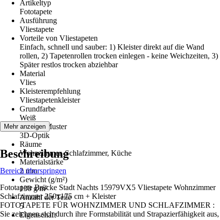
Artikeltyp
Fototapete
Ausführung
Vliestapete
Vorteile von Vliestapeten
Einfach, schnell und sauber: 1) Kleister direkt auf die Wand
rollen, 2) Tapetenrollen trocken einlegen - keine Weichzeiten, 3)
Später restlos trocken abziehbar
Material
Vlies
Kleisterempfehlung
Vliestapetenkleister
Grundfarbe
Weiß
Dekor / Muster
Mehr anzeigen
3D-Optik
Räume
Beschreibung
Wohnzimmer, Schlafzimmer, Küche
Materialstärke
Bereich überspringen
2 mm
Gewicht (g/m²)
Fototapete Brücke Stadt Nachts 15979VX5 Vliestapete Wohnzimmer
130 g/m²
Schlafzimmer 250x175 cm + Kleister
Anzahl der Teile
FOTOTAPETE FÜR WOHNZIMMER UND SCHLAFZIMMER :
5
Sie zeichnen sich durch ihre Formstabilität und Strapazierfähigkeit aus,
Eigenschaft