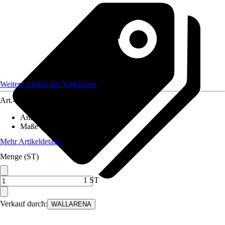
Weitere Artikel des Verkäufers
Art.-Nr.
12582398
Anzahl der Teile
:
5
Maße (BxH)
:
250x175 cm
Mehr Artikeldetails
Menge (ST)
1 ST
Verkauf durch:
WALLARENA