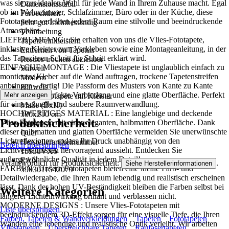
was sie zur idealen Wahl für jede Wand in Ihrem Zuhause macht. Egal
Dimensionsstabil
ob im Wohnzimmer, Schlafzimmer, Büro oder in der Küche, diese
Farbechtheit
Fototapeten verleihen jedem Raum eine stilvolle und beeindruckende
Sehr gut Lichtbeständig
Atmosphäre..
Verarbeitung
LIEFERUMFANG : Sie erhalten von uns die Vlies-Fototapete,
Tapete einkleistern
inklusive Kleister zum Verkleben sowie eine Montageanleitung, in der
Entfernen von Tapeten
das Tapezieren Schritt für Schritt erklärt wird.
Restlos trocken abziehbar
EINFACHE MONTAGE : Die Vliestapete ist unglaublich einfach zu
Stilwelt
montieren: Kleber auf die Wand auftragen, trockene Tapetenstreifen
Modern
anbringen – fertig! Die Passform des Musters von Kante zu Kante
Hinweis
sorgt für eine perfekte Verbindung und eine glatte Oberfläche. Perfekt
Mehr anzeigen
Vlies Fototapete mit Kleister
für eine schnelle und saubere Raumverwandlung.
Maße (BxH)
HOCHWERTIGES MATERIAL : Eine langlebige und deckende
300x210 cm
Produktsicherheit
Vlies-Fototapete mit einer eleganten, halbmatten Oberfläche. Dank
Format
dieser halbmatten und glatten Oberfläche vermeiden Sie unerwünschte
Quer
Lichtreflexionen, sodass Ihr Druck unabhängig von den
Herstellerartikelnummer
Bereich überspringen
Lichtverhältnissen hervorragend aussieht. Entdecken Sie
15938VX6
außergewöhnliche Qualität in jedem Detail!
EAN
Verantwortlich für Produktsicherheit:
.
Siehe Herstellerinformationen
FARBEN : Unsere Fototapeten bieten eine ideale Farb- und
5903011542079
Detailwiedergabe, die Ihren Raum lebendig und realistisch erscheinen
lässt. Dank der hohen UV-Beständigkeit bleiben die Farben selbst bei
Weitere Kategorien
längerer Lichteinwirkung brillant und verblassen nicht.
MODERNE DESIGNS : Unsere Vlies-Fototapeten mit
Liste überspringen
beeindruckendem 3D-Effekt sorgen für eine visuelle Tiefe, die Ihren
Farben, Tapeten & Wandverkleidungen
Tapeten
Fototapeten
Wänden eine lebendige und realistische Optik verleiht. Wir arbeiten
Vliestapeten
Überstreichbare Tapeten
Raufasertapeten