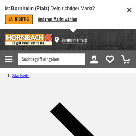
Ist
Bornheim (Pfalz)
Dein richtiger Markt?
JA, RICHTIG
Anderen Markt wählen
Bornheim (Pfalz)
Startseite