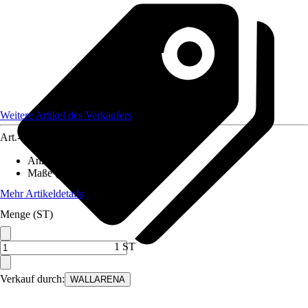
Weitere Artikel des Verkäufers
Art.-Nr.
12582188
Anzahl der Teile
:
6
Maße (BxH)
:
300x210 cm
Mehr Artikeldetails
Menge (ST)
1 ST
Verkauf durch:
WALLARENA