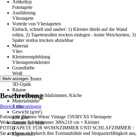
Artikeltyp
Fototapete
Ausführung
Vliestapete
Vorteile von Vliestapeten
Einfach, schnell und sauber: 1) Kleister direkt auf die Wand
rollen, 2) Tapetenrollen trocken einlegen - keine Weichzeiten, 3)
Später restlos trocken abziehbar
Material
Vlies
Kleisterempfehlung
Vliestapetenkleister
Grundfarbe
Weiß
Dekor / Muster
Mehr anzeigen
3D-Optik
Räume
Beschreibung
Wohnzimmer, Schlafzimmer, Küche
Materialstärke
Bereich überspringen
2 mm
Gewicht (g/m²)
Fototapete Blumen Wiese Vintage 15938VX6 Vliestapete
130 g/m²
Wohnzimmer Schlafzimmer 300x210 cm + Kleister
Anzahl der Teile
FOTOTAPETE FÜR WOHNZIMMER UND SCHLAFZIMMER :
6
Sie zeichnen sich durch ihre Formstabilität und Strapazierfähigkeit aus,
Eigenschaft