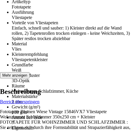
Artikeltyp
Fototapete
Ausführung
Vliestapete
Vorteile von Vliestapeten
Einfach, schnell und sauber: 1) Kleister direkt auf die Wand
rollen, 2) Tapetenrollen trocken einlegen - keine Weichzeiten, 3)
Später restlos trocken abziehbar
Material
Vlies
Kleisterempfehlung
Vliestapetenkleister
Grundfarbe
Weiß
Dekor / Muster
Mehr anzeigen
3D-Optik
Räume
Beschreibung
Wohnzimmer, Schlafzimmer, Küche
Materialstärke
Bereich überspringen
2 mm
Gewicht (g/m²)
Fototapete Blumen Wiese Vintage 15846VX7 Vliestapete
130 g/m²
Wohnzimmer Schlafzimmer 350x250 cm + Kleister
Anzahl der Teile
FOTOTAPETE FÜR WOHNZIMMER UND SCHLAFZIMMER :
7
Sie zeichnen sich durch ihre Formstabilität und Strapazierfähigkeit aus,
Eigenschaft