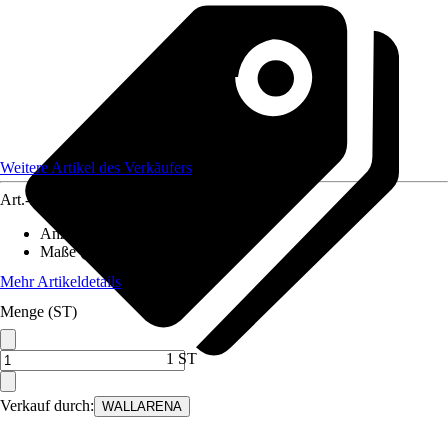
Weitere Artikel des Verkäufers
Art.-Nr.
12582271
Anzahl der Teile
:
7
Maße (BxH)
:
350x250 cm
Mehr Artikeldetails
Menge (ST)
1 ST
Verkauf durch:
WALLARENA