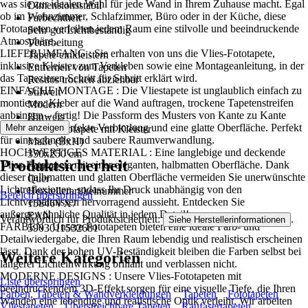
was sie zur idealen Wahl für jede Wand in Ihrem Zuhause macht. Egal
Dimensionsstabil
ob im Wohnzimmer, Schlafzimmer, Büro oder in der Küche, diese
Farbechtheit
Fototapeten verleihen jedem Raum eine stilvolle und beeindruckende
Sehr gut Lichtbeständig
Atmosphäre..
Verarbeitung
LIEFERUMFANG : Sie erhalten von uns die Vlies-Fototapete,
Tapete einkleistern
inklusive Kleister zum Verkleben sowie eine Montageanleitung, in der
Entfernen von Tapeten
das Tapezieren Schritt für Schritt erklärt wird.
Restlos trocken abziehbar
EINFACHE MONTAGE : Die Vliestapete ist unglaublich einfach zu
Stilwelt
montieren: Kleber auf die Wand auftragen, trockene Tapetenstreifen
Modern
anbringen – fertig! Die Passform des Musters von Kante zu Kante
Hinweis
sorgt für eine perfekte Verbindung und eine glatte Oberfläche. Perfekt
Mehr anzeigen
Vlies Fototapete mit Kleister
für eine schnelle und saubere Raumverwandlung.
Maße (BxH)
HOCHWERTIGES MATERIAL : Eine langlebige und deckende
350x250 cm
Produktsicherheit
Vlies-Fototapete mit einer eleganten, halbmatten Oberfläche. Dank
Format
dieser halbmatten und glatten Oberfläche vermeiden Sie unerwünschte
Quer
Lichtreflexionen, sodass Ihr Druck unabhängig von den
Herstellerartikelnummer
Bereich überspringen
Lichtverhältnissen hervorragend aussieht. Entdecken Sie
15846VX7
außergewöhnliche Qualität in jedem Detail!
EAN
Verantwortlich für Produktsicherheit:
.
Siehe Herstellerinformationen
FARBEN : Unsere Fototapeten bieten eine ideale Farb- und
5903011532681
Detailwiedergabe, die Ihren Raum lebendig und realistisch erscheinen
lässt. Dank der hohen UV-Beständigkeit bleiben die Farben selbst bei
Weitere Kategorien
längerer Lichteinwirkung brillant und verblassen nicht.
MODERNE DESIGNS : Unsere Vlies-Fototapeten mit
Liste überspringen
beeindruckendem 3D-Effekt sorgen für eine visuelle Tiefe, die Ihren
Farben, Tapeten & Wandverkleidungen
Tapeten
Fototapeten
Wänden eine lebendige und realistische Optik verleiht. Wir arbeiten
Vliestapeten
Überstreichbare Tapeten
Raufasertapeten