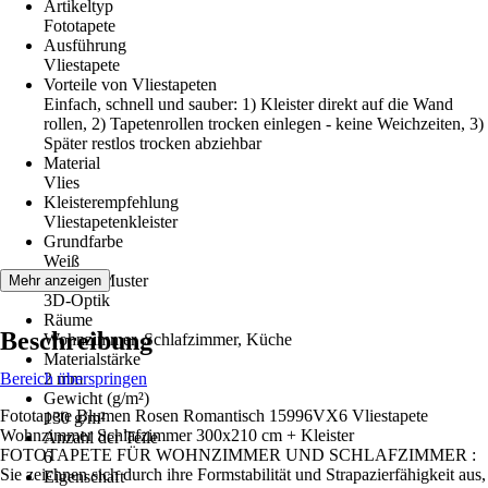
Artikeltyp
Fototapete
Ausführung
Vliestapete
Vorteile von Vliestapeten
Einfach, schnell und sauber: 1) Kleister direkt auf die Wand
rollen, 2) Tapetenrollen trocken einlegen - keine Weichzeiten, 3)
Später restlos trocken abziehbar
Material
Vlies
Kleisterempfehlung
Vliestapetenkleister
Grundfarbe
Weiß
Dekor / Muster
Mehr anzeigen
3D-Optik
Räume
Beschreibung
Wohnzimmer, Schlafzimmer, Küche
Materialstärke
Bereich überspringen
2 mm
Gewicht (g/m²)
Fototapete Blumen Rosen Romantisch 15996VX6 Vliestapete
130 g/m²
Wohnzimmer Schlafzimmer 300x210 cm + Kleister
Anzahl der Teile
FOTOTAPETE FÜR WOHNZIMMER UND SCHLAFZIMMER :
6
Sie zeichnen sich durch ihre Formstabilität und Strapazierfähigkeit aus,
Eigenschaft