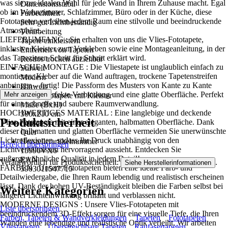
was sie zur idealen Wahl für jede Wand in Ihrem Zuhause macht. Egal
Dimensionsstabil
ob im Wohnzimmer, Schlafzimmer, Büro oder in der Küche, diese
Farbechtheit
Fototapeten verleihen jedem Raum eine stilvolle und beeindruckende
Sehr gut Lichtbeständig
Atmosphäre..
Verarbeitung
LIEFERUMFANG : Sie erhalten von uns die Vlies-Fototapete,
Tapete einkleistern
inklusive Kleister zum Verkleben sowie eine Montageanleitung, in der
Entfernen von Tapeten
das Tapezieren Schritt für Schritt erklärt wird.
Restlos trocken abziehbar
EINFACHE MONTAGE : Die Vliestapete ist unglaublich einfach zu
Stilwelt
montieren: Kleber auf die Wand auftragen, trockene Tapetenstreifen
Modern
anbringen – fertig! Die Passform des Musters von Kante zu Kante
Hinweis
sorgt für eine perfekte Verbindung und eine glatte Oberfläche. Perfekt
Mehr anzeigen
Vlies Fototapete mit Kleister
für eine schnelle und saubere Raumverwandlung.
Maße (BxH)
HOCHWERTIGES MATERIAL : Eine langlebige und deckende
300x210 cm
Produktsicherheit
Vlies-Fototapete mit einer eleganten, halbmatten Oberfläche. Dank
Format
dieser halbmatten und glatten Oberfläche vermeiden Sie unerwünschte
Quer
Lichtreflexionen, sodass Ihr Druck unabhängig von den
Herstellerartikelnummer
Bereich überspringen
Lichtverhältnissen hervorragend aussieht. Entdecken Sie
15996VX6
außergewöhnliche Qualität in jedem Detail!
EAN
Verantwortlich für Produktsicherheit:
.
Siehe Herstellerinformationen
FARBEN : Unsere Fototapeten bieten eine ideale Farb- und
5903011547715
Detailwiedergabe, die Ihren Raum lebendig und realistisch erscheinen
lässt. Dank der hohen UV-Beständigkeit bleiben die Farben selbst bei
Weitere Kategorien
längerer Lichteinwirkung brillant und verblassen nicht.
MODERNE DESIGNS : Unsere Vlies-Fototapeten mit
Liste überspringen
beeindruckendem 3D-Effekt sorgen für eine visuelle Tiefe, die Ihren
Farben, Tapeten & Wandverkleidungen
Tapeten
Fototapeten
Wänden eine lebendige und realistische Optik verleiht. Wir arbeiten
Vliestapeten
Überstreichbare Tapeten
Raufasertapeten