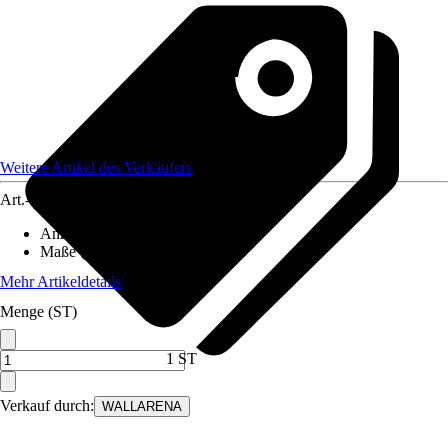
Weitere Artikel des Verkäufers
Art.-Nr.
12582470
Anzahl der Teile
:
6
Maße (BxH)
:
300x210 cm
Mehr Artikeldetails
Menge (ST)
1 ST
Verkauf durch:
WALLARENA