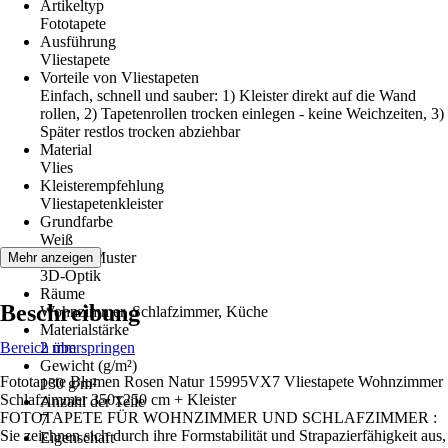
Artikeltyp
Fototapete
Ausführung
Vliestapete
Vorteile von Vliestapeten
Einfach, schnell und sauber: 1) Kleister direkt auf die Wand
rollen, 2) Tapetenrollen trocken einlegen - keine Weichzeiten, 3)
Später restlos trocken abziehbar
Material
Vlies
Kleisterempfehlung
Vliestapetenkleister
Grundfarbe
Weiß
Dekor / Muster
Mehr anzeigen
3D-Optik
Räume
Beschreibung
Wohnzimmer, Schlafzimmer, Küche
Materialstärke
Bereich überspringen
2 mm
Gewicht (g/m²)
Fototapete Blumen Rosen Natur 15995VX7 Vliestapete Wohnzimmer
130 g/m²
Schlafzimmer 350x250 cm + Kleister
Anzahl der Teile
FOTOTAPETE FÜR WOHNZIMMER UND SCHLAFZIMMER :
7
Sie zeichnen sich durch ihre Formstabilität und Strapazierfähigkeit aus,
Eigenschaft