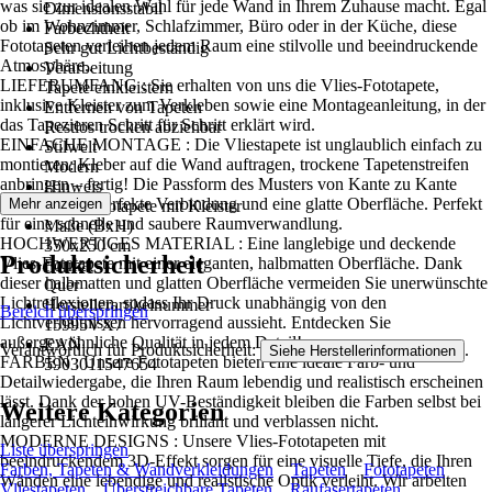
was sie zur idealen Wahl für jede Wand in Ihrem Zuhause macht. Egal
Dimensionsstabil
ob im Wohnzimmer, Schlafzimmer, Büro oder in der Küche, diese
Farbechtheit
Fototapeten verleihen jedem Raum eine stilvolle und beeindruckende
Sehr gut Lichtbeständig
Atmosphäre..
Verarbeitung
LIEFERUMFANG : Sie erhalten von uns die Vlies-Fototapete,
Tapete einkleistern
inklusive Kleister zum Verkleben sowie eine Montageanleitung, in der
Entfernen von Tapeten
das Tapezieren Schritt für Schritt erklärt wird.
Restlos trocken abziehbar
EINFACHE MONTAGE : Die Vliestapete ist unglaublich einfach zu
Stilwelt
montieren: Kleber auf die Wand auftragen, trockene Tapetenstreifen
Modern
anbringen – fertig! Die Passform des Musters von Kante zu Kante
Hinweis
sorgt für eine perfekte Verbindung und eine glatte Oberfläche. Perfekt
Mehr anzeigen
Vlies Fototapete mit Kleister
für eine schnelle und saubere Raumverwandlung.
Maße (BxH)
HOCHWERTIGES MATERIAL : Eine langlebige und deckende
350x250 cm
Produktsicherheit
Vlies-Fototapete mit einer eleganten, halbmatten Oberfläche. Dank
Format
dieser halbmatten und glatten Oberfläche vermeiden Sie unerwünschte
Quer
Lichtreflexionen, sodass Ihr Druck unabhängig von den
Herstellerartikelnummer
Bereich überspringen
Lichtverhältnissen hervorragend aussieht. Entdecken Sie
15995VX7
außergewöhnliche Qualität in jedem Detail!
EAN
Verantwortlich für Produktsicherheit:
.
Siehe Herstellerinformationen
FARBEN : Unsere Fototapeten bieten eine ideale Farb- und
5903011547654
Detailwiedergabe, die Ihren Raum lebendig und realistisch erscheinen
lässt. Dank der hohen UV-Beständigkeit bleiben die Farben selbst bei
Weitere Kategorien
längerer Lichteinwirkung brillant und verblassen nicht.
MODERNE DESIGNS : Unsere Vlies-Fototapeten mit
Liste überspringen
beeindruckendem 3D-Effekt sorgen für eine visuelle Tiefe, die Ihren
Farben, Tapeten & Wandverkleidungen
Tapeten
Fototapeten
Wänden eine lebendige und realistische Optik verleiht. Wir arbeiten
Vliestapeten
Überstreichbare Tapeten
Raufasertapeten