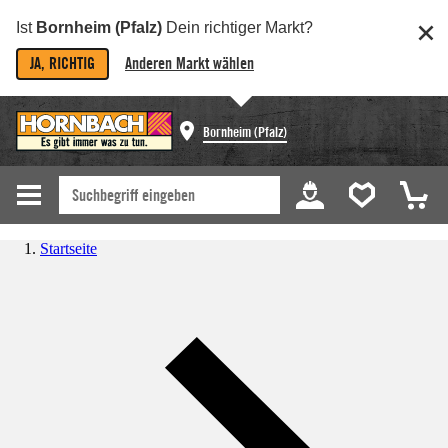
Ist
Bornheim (Pfalz)
Dein richtiger Markt?
JA, RICHTIG
Anderen Markt wählen
Bornheim (Pfalz)
Startseite