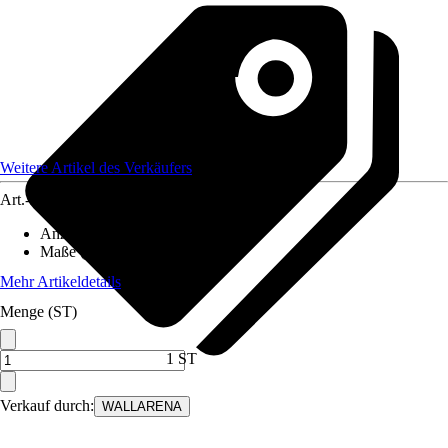
Weitere Artikel des Verkäufers
Art.-Nr.
12582469
Anzahl der Teile
:
7
Maße (BxH)
:
350x250 cm
Mehr Artikeldetails
Menge (ST)
1 ST
Verkauf durch:
WALLARENA