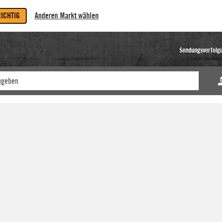
RICHTIG
Anderen Markt wählen
Sendungsverfolg