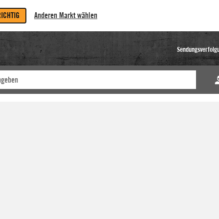
RICHTIG
Anderen Markt wählen
Sendungsverfolg